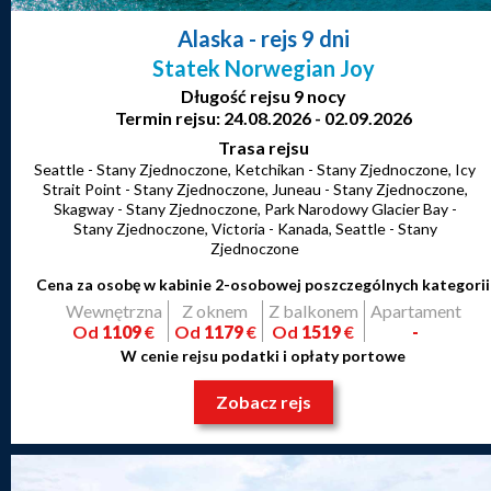
Alaska
- rejs 9 dni
Statek Norwegian Joy
Długość rejsu 9 nocy
Termin rejsu: 24.08.2026 - 02.09.2026
Trasa rejsu
Seattle - Stany Zjednoczone, Ketchikan - Stany Zjednoczone, Icy
Strait Point - Stany Zjednoczone, Juneau - Stany Zjednoczone,
Skagway - Stany Zjednoczone, Park Narodowy Glacier Bay -
Stany Zjednoczone, Victoria - Kanada, Seattle - Stany
Zjednoczone
Cena za osobę w kabinie 2-osobowej poszczególnych kategorii
Wewnętrzna
Z oknem
Z balkonem
Apartament
Od
1109
€
Od
1179
€
Od
1519
€
-
W cenie rejsu podatki i opłaty portowe
Zobacz rejs