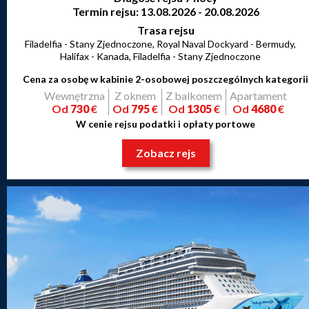
Termin rejsu: 13.08.2026 - 20.08.2026
Trasa rejsu
Filadelfia - Stany Zjednoczone, Royal Naval Dockyard - Bermudy,
Halifax - Kanada, Filadelfia - Stany Zjednoczone
Cena za osobę w kabinie 2-osobowej poszczególnych kategorii
Wewnętrzna
Z oknem
Z balkonem
Apartament
Od
730
€
Od
795
€
Od
1305
€
Od
4680
€
W cenie rejsu podatki i opłaty portowe
Zobacz rejs