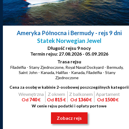
Ameryka Północna i Bermudy
- rejs 9 dni
Statek Norwegian Jewel
Długość rejsu 9 nocy
Termin rejsu: 27.08.2026 - 05.09.2026
Trasa rejsu
Filadelfia - Stany Zjednoczone, Royal Naval Dockyard - Bermudy,
Saint John - Kanada, Halifax - Kanada, Filadelfia - Stany
Zjednoczone
Cena za osobę w kabinie 2-osobowej poszczególnych kategorii
Wewnętrzna
Z oknem
Z balkonem
Apartament
Od
740
€
Od
815
€
Od
1360
€
Od
1500
€
W cenie rejsu podatki i opłaty portowe
Zobacz rejs