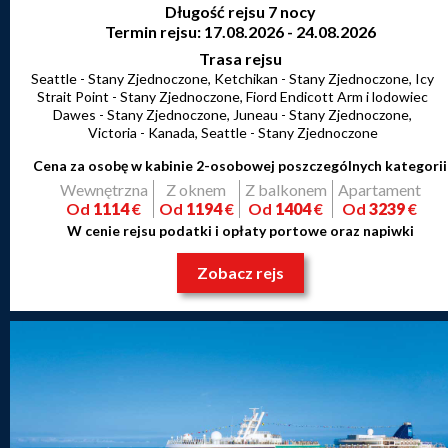
Długość rejsu 7 nocy
Termin rejsu: 17.08.2026 - 24.08.2026
Trasa rejsu
Seattle - Stany Zjednoczone, Ketchikan - Stany Zjednoczone, Icy
Strait Point - Stany Zjednoczone, Fiord Endicott Arm i lodowiec
Dawes - Stany Zjednoczone, Juneau - Stany Zjednoczone,
Victoria - Kanada, Seattle - Stany Zjednoczone
Cena za osobę w kabinie 2-osobowej poszczególnych kategorii
Wewnętrzna
Z oknem
Z balkonem
Apartament
Od
1114
€
Od
1194
€
Od
1404
€
Od
3239
€
W cenie rejsu podatki i opłaty portowe oraz napiwki
Zobacz rejs