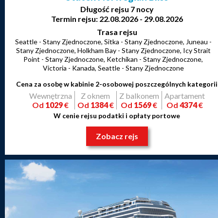
Długość rejsu 7 nocy
Termin rejsu: 22.08.2026 - 29.08.2026
Trasa rejsu
Seattle - Stany Zjednoczone, Sitka - Stany Zjednoczone, Juneau -
Stany Zjednoczone, Holkham Bay - Stany Zjednoczone, Icy Strait
Point - Stany Zjednoczone, Ketchikan - Stany Zjednoczone,
Victoria - Kanada, Seattle - Stany Zjednoczone
Cena za osobę w kabinie 2-osobowej poszczególnych kategorii
Wewnętrzna
Z oknem
Z balkonem
Apartament
Od
1029
€
Od
1384
€
Od
1569
€
Od
4374
€
W cenie rejsu podatki i opłaty portowe
Zobacz rejs