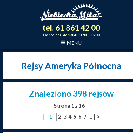
tel.
61
861
42
00
_
_
_
Od poniedz. do piątku 10:00 - 18:00
MENU
Rejsy Ameryka Północna
Znaleziono 398 rejsów
Strona 1 z 16
|
2
3
4
5
6
7
...
|
>