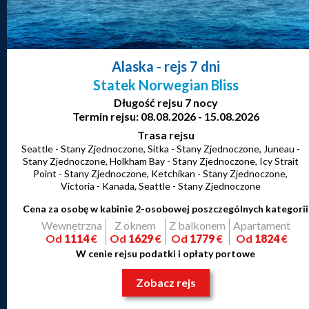
Alaska
- rejs 7 dni
Statek Norwegian Bliss
Długość rejsu 7 nocy
Termin rejsu: 08.08.2026 - 15.08.2026
Trasa rejsu
Seattle - Stany Zjednoczone, Sitka - Stany Zjednoczone, Juneau -
Stany Zjednoczone, Holkham Bay - Stany Zjednoczone, Icy Strait
Point - Stany Zjednoczone, Ketchikan - Stany Zjednoczone,
Victoria - Kanada, Seattle - Stany Zjednoczone
Cena za osobę w kabinie 2-osobowej poszczególnych kategorii
Wewnętrzna
Z oknem
Z balkonem
Apartament
Od
1114
€
Od
1629
€
Od
1779
€
Od
1824
€
W cenie rejsu podatki i opłaty portowe
Zobacz rejs