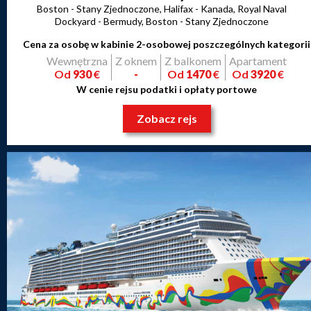
Boston - Stany Zjednoczone, Halifax - Kanada, Royal Naval
Dockyard - Bermudy, Boston - Stany Zjednoczone
Cena za osobę w kabinie 2-osobowej poszczególnych kategorii
Wewnętrzna
Z oknem
Z balkonem
Apartament
Od
930
€
-
Od
1470
€
Od
3920
€
W cenie rejsu podatki i opłaty portowe
Zobacz rejs