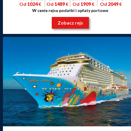
Od
1024
€
Od
1489
€
Od
1909
€
Od
2049
€
W cenie rejsu podatki i opłaty portowe
Zobacz rejs