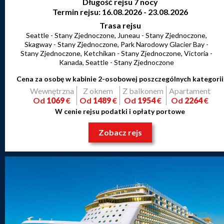
Długość rejsu 7 nocy
Termin rejsu: 16.08.2026 - 23.08.2026
Trasa rejsu
Seattle - Stany Zjednoczone, Juneau - Stany Zjednoczone,
Skagway - Stany Zjednoczone, Park Narodowy Glacier Bay -
Stany Zjednoczone, Ketchikan - Stany Zjednoczone, Victoria -
Kanada, Seattle - Stany Zjednoczone
Cena za osobę w kabinie 2-osobowej poszczególnych kategorii
Wewnętrzna
Z oknem
Z balkonem
Apartament
Od
1069
€
Od
1489
€
Od
1954
€
Od
2264
€
W cenie rejsu podatki i opłaty portowe
Zobacz rejs