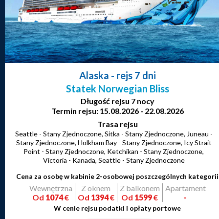
Alaska
- rejs 7 dni
Statek Norwegian Bliss
Długość rejsu 7 nocy
Termin rejsu: 15.08.2026 - 22.08.2026
Trasa rejsu
Seattle - Stany Zjednoczone, Sitka - Stany Zjednoczone, Juneau -
Stany Zjednoczone, Holkham Bay - Stany Zjednoczone, Icy Strait
Point - Stany Zjednoczone, Ketchikan - Stany Zjednoczone,
Victoria - Kanada, Seattle - Stany Zjednoczone
Cena za osobę w kabinie 2-osobowej poszczególnych kategorii
Wewnętrzna
Z oknem
Z balkonem
Apartament
Od
1074
€
Od
1394
€
Od
1599
€
-
W cenie rejsu podatki i opłaty portowe