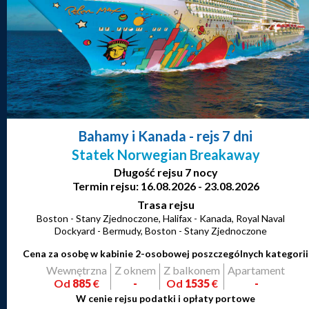
Bahamy i Kanada
- rejs 7 dni
Statek Norwegian Breakaway
Długość rejsu 7 nocy
Termin rejsu: 16.08.2026 - 23.08.2026
Trasa rejsu
Boston - Stany Zjednoczone, Halifax - Kanada, Royal Naval
Dockyard - Bermudy, Boston - Stany Zjednoczone
Cena za osobę w kabinie 2-osobowej poszczególnych kategorii
Wewnętrzna
Z oknem
Z balkonem
Apartament
Od
885
€
-
Od
1535
€
-
W cenie rejsu podatki i opłaty portowe