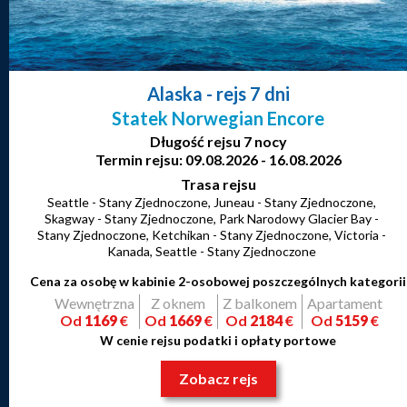
Alaska
- rejs 7 dni
Statek Norwegian Encore
Długość rejsu 7 nocy
Termin rejsu: 09.08.2026 - 16.08.2026
Trasa rejsu
Seattle - Stany Zjednoczone, Juneau - Stany Zjednoczone,
Skagway - Stany Zjednoczone, Park Narodowy Glacier Bay -
Stany Zjednoczone, Ketchikan - Stany Zjednoczone, Victoria -
Kanada, Seattle - Stany Zjednoczone
Cena za osobę w kabinie 2-osobowej poszczególnych kategorii
Wewnętrzna
Z oknem
Z balkonem
Apartament
Od
1169
€
Od
1669
€
Od
2184
€
Od
5159
€
W cenie rejsu podatki i opłaty portowe
Zobacz rejs