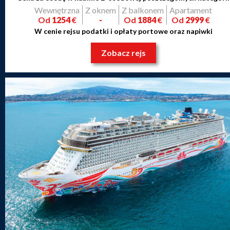
Wewnętrzna
Z oknem
Z balkonem
Apartament
Od
1254
€
-
Od
1884
€
Od
2999
€
W cenie rejsu podatki i opłaty portowe oraz napiwki
Zobacz rejs