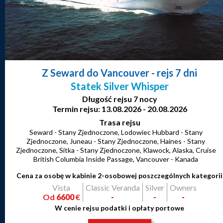
Z Seward do Vancouver
- rejs 7 dni
Statek Silver Whisper
Długość rejsu 7 nocy
Termin rejsu: 13.08.2026 - 20.08.2026
Trasa rejsu
Seward - Stany Zjednoczone, Lodowiec Hubbard - Stany
Zjednoczone, Juneau - Stany Zjednoczone, Haines - Stany
Zjednoczone, Sitka - Stany Zjednoczone, Klawock, Alaska, Cruise
British Columbia Inside Passage, Vancouver - Kanada
Cena za osobę w kabinie 2-osobowej poszczególnych kategorii
Vista
Classic Veranda
Silver
Owners
Od
6600
€
-
-
-
W cenie rejsu podatki i opłaty portowe