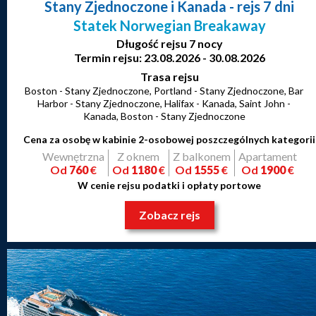
Stany Zjednoczone i Kanada
- rejs 7 dni
Statek Norwegian Breakaway
Długość rejsu 7 nocy
Termin rejsu: 23.08.2026 - 30.08.2026
Trasa rejsu
Boston - Stany Zjednoczone, Portland - Stany Zjednoczone, Bar
Harbor - Stany Zjednoczone, Halifax - Kanada, Saint John -
Kanada, Boston - Stany Zjednoczone
Cena za osobę w kabinie 2-osobowej poszczególnych kategorii
Wewnętrzna
Z oknem
Z balkonem
Apartament
Od
760
€
Od
1180
€
Od
1555
€
Od
1900
€
W cenie rejsu podatki i opłaty portowe
Zobacz rejs