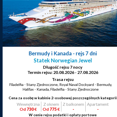
Bermudy i Kanada
- rejs 7 dni
Statek Norwegian Jewel
Długość rejsu 7 nocy
Termin rejsu: 20.08.2026 - 27.08.2026
Trasa rejsu
Filadelfia - Stany Zjednoczone, Royal Naval Dockyard - Bermudy,
Halifax - Kanada, Filadelfia - Stany Zjednoczone
Cena za osobę w kabinie 2-osobowej poszczególnych kategorii
Wewnętrzna
Z oknem
Z balkonem
Apartament
Od
730
€
Od
775
€
-
-
W cenie rejsu podatki i opłaty portowe