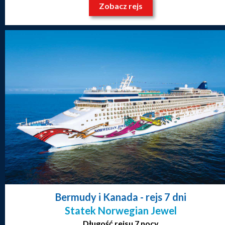
Zobacz rejs
Bermudy i Kanada
- rejs 7 dni
Statek Norwegian Jewel
Długość rejsu 7 nocy