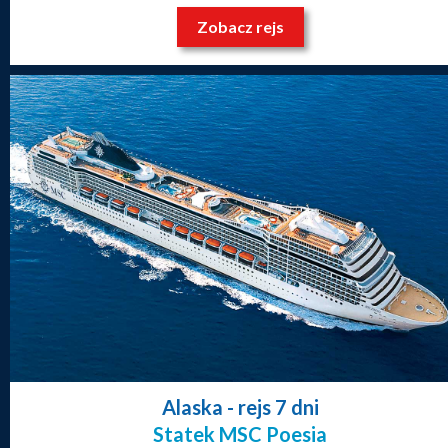
Zobacz rejs
Alaska
- rejs 7 dni
Statek MSC Poesia