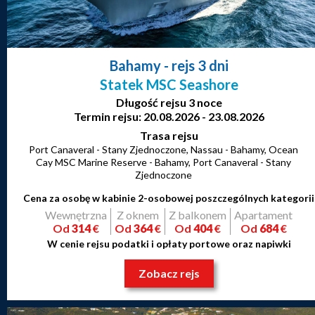
Bahamy
- rejs 3 dni
Statek MSC Seashore
Długość rejsu 3 noce
Termin rejsu: 20.08.2026 - 23.08.2026
Trasa rejsu
Port Canaveral - Stany Zjednoczone, Nassau - Bahamy, Ocean
Cay MSC Marine Reserve - Bahamy, Port Canaveral - Stany
Zjednoczone
Cena za osobę w kabinie 2-osobowej poszczególnych kategorii
Wewnętrzna
Z oknem
Z balkonem
Apartament
Od
314
€
Od
364
€
Od
404
€
Od
684
€
W cenie rejsu podatki i opłaty portowe oraz napiwki
Zobacz rejs