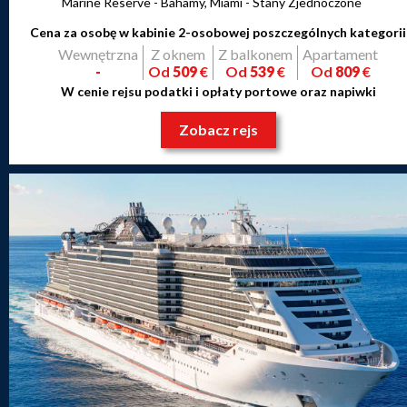
Marine Reserve - Bahamy, Miami - Stany Zjednoczone
Cena za osobę w kabinie 2-osobowej poszczególnych kategorii
Wewnętrzna
Z oknem
Z balkonem
Apartament
-
Od
509
€
Od
539
€
Od
809
€
W cenie rejsu podatki i opłaty portowe oraz napiwki
Zobacz rejs