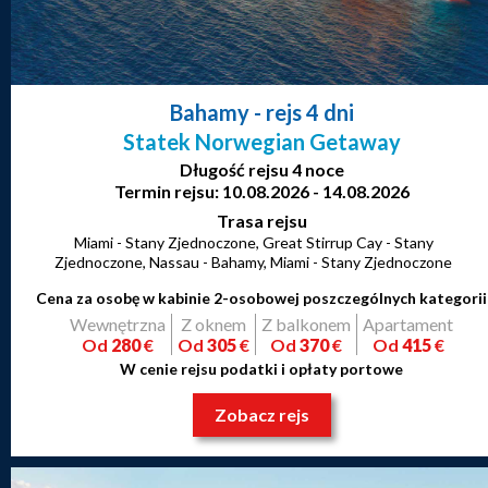
Bahamy
- rejs 4 dni
Statek Norwegian Getaway
Długość rejsu 4 noce
Termin rejsu: 10.08.2026 - 14.08.2026
Trasa rejsu
Miami - Stany Zjednoczone, Great Stirrup Cay - Stany
Zjednoczone, Nassau - Bahamy, Miami - Stany Zjednoczone
Cena za osobę w kabinie 2-osobowej poszczególnych kategorii
Wewnętrzna
Z oknem
Z balkonem
Apartament
Od
280
€
Od
305
€
Od
370
€
Od
415
€
W cenie rejsu podatki i opłaty portowe
Zobacz rejs