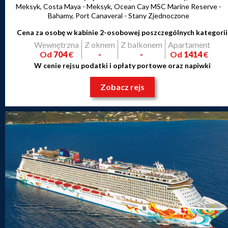
Meksyk, Costa Maya - Meksyk, Ocean Cay MSC Marine Reserve -
Bahamy, Port Canaveral - Stany Zjednoczone
Cena za osobę w kabinie 2-osobowej poszczególnych kategorii
Wewnętrzna
Z oknem
Z balkonem
Apartament
Od
704
€
-
-
Od
1414
€
W cenie rejsu podatki i opłaty portowe oraz napiwki
Zobacz rejs