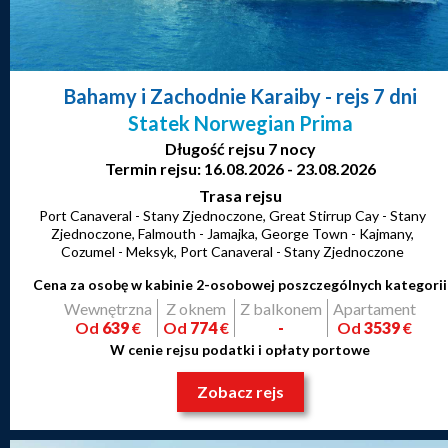
Bahamy i Zachodnie Karaiby
- rejs 7 dni
Statek Norwegian Prima
Długość rejsu 7 nocy
Termin rejsu: 16.08.2026 - 23.08.2026
Trasa rejsu
Port Canaveral - Stany Zjednoczone, Great Stirrup Cay - Stany
Zjednoczone, Falmouth - Jamajka, George Town - Kajmany,
Cozumel - Meksyk, Port Canaveral - Stany Zjednoczone
Cena za osobę w kabinie 2-osobowej poszczególnych kategorii
Wewnętrzna
Z oknem
Z balkonem
Apartament
Od
639
€
Od
774
€
-
Od
3539
€
W cenie rejsu podatki i opłaty portowe
Zobacz rejs