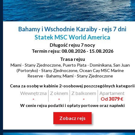
Bahamy i Wschodnie Karaiby
- rejs 7 dni
Statek MSC World America
Długość rejsu 7 nocy
Termin rejsu: 08.08.2026 - 15.08.2026
Trasa rejsu
Miami - Stany Zjednoczone, Puerto Plata - Dominikana, San Juan
(Portoryko) - Stany Zjednoczone, Ocean Cay MSC Marine
Reserve - Bahamy, Miami - Stany Zjednoczone
Cena za osobę w kabinie 2-osobowej poszczególnych kategorii
Wewnętrzna
Z oknem
Z balkonem
Apartament
-
-
-
Od
3079
€
W cenie rejsu podatki i opłaty portowe oraz napiwki
Zobacz rejs