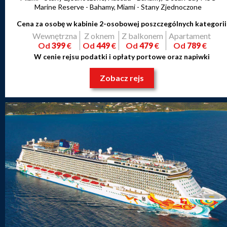
Marine Reserve - Bahamy, Miami - Stany Zjednoczone
Cena za osobę w kabinie 2-osobowej poszczególnych kategorii
Wewnętrzna
Z oknem
Z balkonem
Apartament
Od
399
€
Od
449
€
Od
479
€
Od
789
€
W cenie rejsu podatki i opłaty portowe oraz napiwki
Zobacz rejs