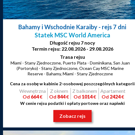
Bahamy i Wschodnie Karaiby
- rejs 7 dni
Statek MSC World America
Długość rejsu 7 nocy
Termin rejsu: 22.08.2026 - 29.08.2026
Trasa rejsu
Miami - Stany Zjednoczone, Puerto Plata - Dominikana, San Juan
(Portoryko) - Stany Zjednoczone, Ocean Cay MSC Marine
Reserve - Bahamy, Miami - Stany Zjednoczone
Cena za osobę w kabinie 2-osobowej poszczególnych kategorii
Wewnętrzna
Z oknem
Z balkonem
Apartament
Od
664
€
Od
844
€
Od
1014
€
Od
2424
€
W cenie rejsu podatki i opłaty portowe oraz napiwki
Zobacz rejs