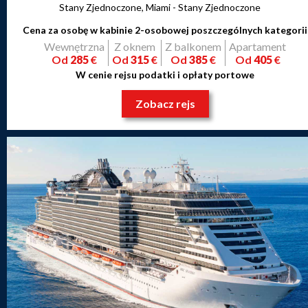
Stany Zjednoczone, Miami - Stany Zjednoczone
Cena za osobę w kabinie 2-osobowej poszczególnych kategorii
Wewnętrzna
Z oknem
Z balkonem
Apartament
Od
285
€
Od
315
€
Od
385
€
Od
405
€
W cenie rejsu podatki i opłaty portowe
Zobacz rejs