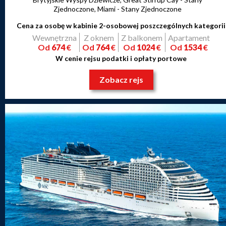
Zjednoczone, Miami - Stany Zjednoczone
Cena za osobę w kabinie 2-osobowej poszczególnych kategorii
Wewnętrzna
Z oknem
Z balkonem
Apartament
Od
674
€
Od
764
€
Od
1024
€
Od
1534
€
W cenie rejsu podatki i opłaty portowe
Zobacz rejs