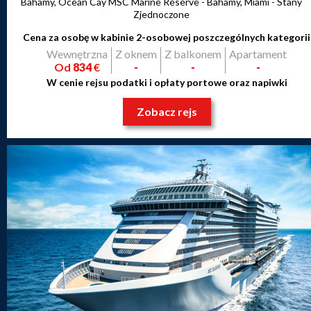
Bahamy, Ocean Cay MSC Marine Reserve - Bahamy, Miami - Stany
Zjednoczone
Cena za osobę w kabinie 2-osobowej poszczególnych kategorii
Wewnętrzna
Z oknem
Z balkonem
Apartament
Od
834
€
-
-
-
W cenie rejsu podatki i opłaty portowe oraz napiwki
Zobacz rejs