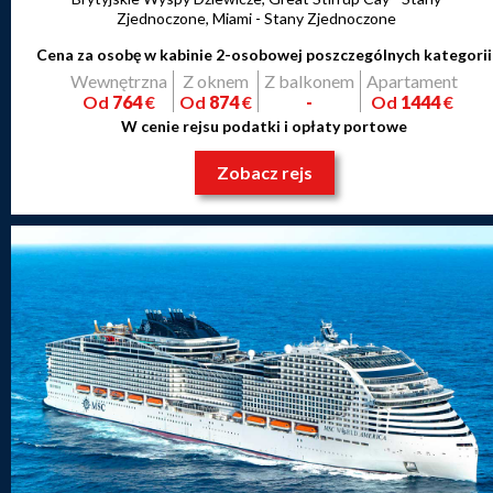
Zjednoczone, Miami - Stany Zjednoczone
Cena za osobę w kabinie 2-osobowej poszczególnych kategorii
Wewnętrzna
Z oknem
Z balkonem
Apartament
Od
764
€
Od
874
€
-
Od
1444
€
W cenie rejsu podatki i opłaty portowe
Zobacz rejs