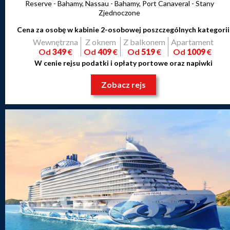
Reserve - Bahamy, Nassau - Bahamy, Port Canaveral - Stany
Zjednoczone
Cena za osobę w kabinie 2-osobowej poszczególnych kategorii
Wewnętrzna
Z oknem
Z balkonem
Apartament
Od
349
€
Od
409
€
Od
519
€
Od
1009
€
W cenie rejsu podatki i opłaty portowe oraz napiwki
Zobacz rejs