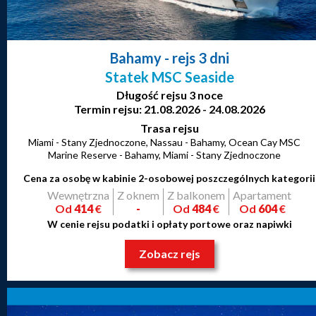
Bahamy
- rejs 3 dni
Statek MSC Seaside
Długość rejsu 3 noce
Termin rejsu: 21.08.2026 - 24.08.2026
Trasa rejsu
Miami - Stany Zjednoczone, Nassau - Bahamy, Ocean Cay MSC
Marine Reserve - Bahamy, Miami - Stany Zjednoczone
Cena za osobę w kabinie 2-osobowej poszczególnych kategorii
Wewnętrzna
Z oknem
Z balkonem
Apartament
Od
414
€
-
Od
484
€
Od
604
€
W cenie rejsu podatki i opłaty portowe oraz napiwki
Zobacz rejs