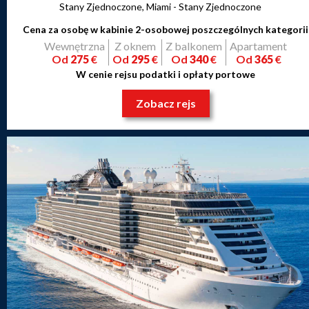
Stany Zjednoczone, Miami - Stany Zjednoczone
Cena za osobę w kabinie 2-osobowej poszczególnych kategorii
Wewnętrzna
Z oknem
Z balkonem
Apartament
Od
275
€
Od
295
€
Od
340
€
Od
365
€
W cenie rejsu podatki i opłaty portowe
Zobacz rejs