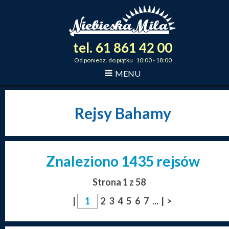
tel.
61
861
42
00
_
_
_
Od poniedz. do piątku 10:00 - 18:00
MENU
Rejsy Bahamy
Znaleziono 1435 rejsów
Strona 1 z 58
|
2
3
4
5
6
7
...
|
>