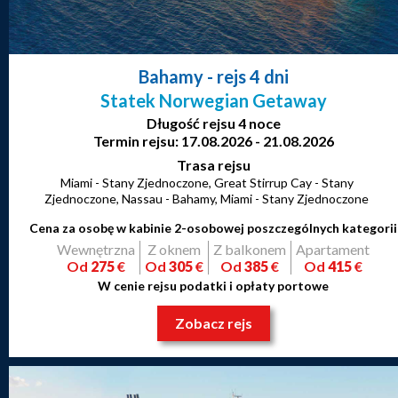
Bahamy
- rejs 4 dni
Statek Norwegian Getaway
Długość rejsu 4 noce
Termin rejsu: 17.08.2026 - 21.08.2026
Trasa rejsu
Miami - Stany Zjednoczone, Great Stirrup Cay - Stany
Zjednoczone, Nassau - Bahamy, Miami - Stany Zjednoczone
Cena za osobę w kabinie 2-osobowej poszczególnych kategorii
Wewnętrzna
Z oknem
Z balkonem
Apartament
Od
275
€
Od
305
€
Od
385
€
Od
415
€
W cenie rejsu podatki i opłaty portowe
Zobacz rejs