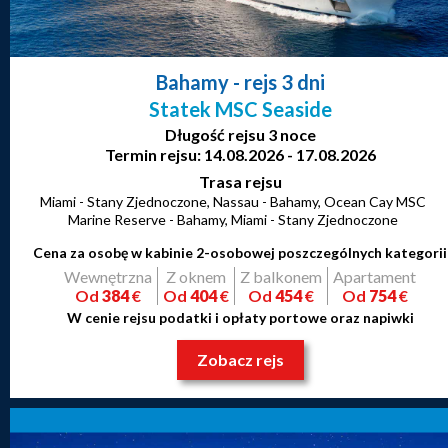
Bahamy
- rejs 3 dni
Statek MSC Seaside
Długość rejsu 3 noce
Termin rejsu: 14.08.2026 - 17.08.2026
Trasa rejsu
Miami - Stany Zjednoczone, Nassau - Bahamy, Ocean Cay MSC
Marine Reserve - Bahamy, Miami - Stany Zjednoczone
Cena za osobę w kabinie 2-osobowej poszczególnych kategorii
Wewnętrzna
Z oknem
Z balkonem
Apartament
Od
384
€
Od
404
€
Od
454
€
Od
754
€
W cenie rejsu podatki i opłaty portowe oraz napiwki
Zobacz rejs