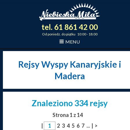
tel.
61
861
42
00
_
_
_
Od poniedz. do piątku 10:00 - 18:00
MENU
Rejsy Wyspy Kanaryjskie i
Madera
Znaleziono 334 rejsy
Strona 1 z 14
|
2
3
4
5
6
7
...
|
>