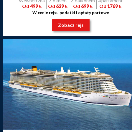
Wewnętrzna
Z oknem
Z balkonem
Apartament
Od
499
€
Od
629
€
Od
699
€
Od
1769
€
W cenie rejsu podatki i opłaty portowe
Zobacz rejs