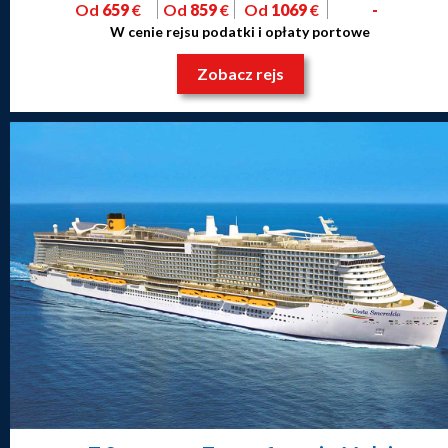
Od
659
€
Od
859
€
Od
1069
€
-
W cenie rejsu podatki i opłaty portowe
Zobacz rejs