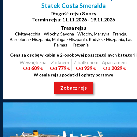
Statek Costa Smeralda
Długość rejsu 8 nocy
Termin rejsu: 11.11.2026 - 19.11.2026
Trasa rejsu
Civitavecchia - Włochy, Savona - Włochy, Marsylia - Francja,
Barcelona - Hiszpania, Malaga - Hiszpania, Kadyks - Hiszpania, Las
Palmas - Hiszpania
Cena za osobę w kabinie 2-osobowej poszczególnych kategorii
Wewnętrzna
Z oknem
Z balkonem
Apartament
Od
609
€
Od
779
€
Od
939
€
Od
2029
€
W cenie rejsu podatki i opłaty portowe
Zobacz rejs