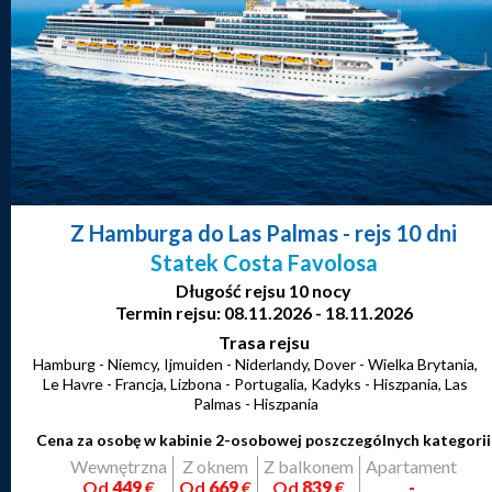
Z Hamburga do Las Palmas
- rejs 10 dni
Statek Costa Favolosa
Długość rejsu 10 nocy
Termin rejsu: 08.11.2026 - 18.11.2026
Trasa rejsu
Hamburg - Niemcy, Ijmuiden - Niderlandy, Dover - Wielka Brytania,
Le Havre - Francja, Lizbona - Portugalia, Kadyks - Hiszpania, Las
Palmas - Hiszpania
Cena za osobę w kabinie 2-osobowej poszczególnych kategorii
Wewnętrzna
Z oknem
Z balkonem
Apartament
Od
449
€
Od
669
€
Od
839
€
-