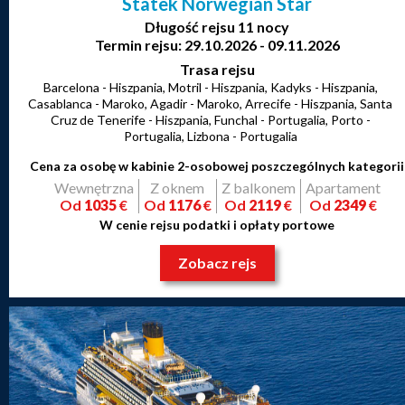
Statek Norwegian Star
Długość rejsu 11 nocy
Termin rejsu: 29.10.2026 - 09.11.2026
Trasa rejsu
Barcelona - Hiszpania, Motril - Hiszpania, Kadyks - Hiszpania,
Casablanca - Maroko, Agadir - Maroko, Arrecife - Hiszpania, Santa
Cruz de Tenerife - Hiszpania, Funchal - Portugalia, Porto -
Portugalia, Lizbona - Portugalia
Cena za osobę w kabinie 2-osobowej poszczególnych kategorii
Wewnętrzna
Z oknem
Z balkonem
Apartament
Od
1035
€
Od
1176
€
Od
2119
€
Od
2349
€
W cenie rejsu podatki i opłaty portowe
Zobacz rejs