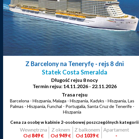
Z Barcelony na Teneryfę
- rejs 8 dni
Statek Costa Smeralda
Długość rejsu 8 nocy
Termin rejsu: 14.11.2026 - 22.11.2026
Trasa rejsu
Barcelona - Hiszpania, Malaga - Hiszpania, Kadyks - Hiszpania, Las
Palmas - Hiszpania, Funchal - Portugalia, Santa Cruz de Tenerife -
Hiszpania
Cena za osobę w kabinie 2-osobowej poszczególnych kategorii
Wewnętrzna
Z oknem
Z balkonem
Apartament
Od
849
€
Od
949
€
Od
1039
€
-