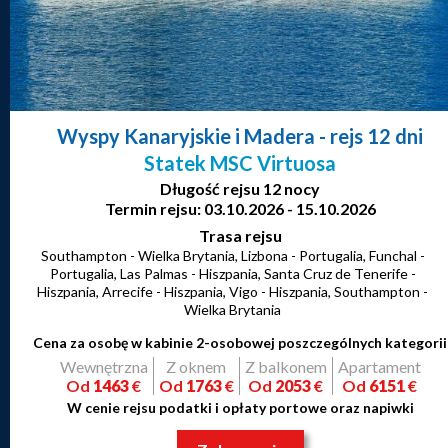
Wyspy Kanaryjskie i Madera
- rejs 12 dni
Statek MSC Virtuosa
Długość rejsu 12 nocy
Termin rejsu: 03.10.2026 - 15.10.2026
Trasa rejsu
Southampton - Wielka Brytania, Lizbona - Portugalia, Funchal -
Portugalia, Las Palmas - Hiszpania, Santa Cruz de Tenerife -
Hiszpania, Arrecife - Hiszpania, Vigo - Hiszpania, Southampton -
Wielka Brytania
Cena za osobę w kabinie 2-osobowej poszczególnych kategorii
Wewnętrzna
Z oknem
Z balkonem
Apartament
Od
1463
€
Od
1763
€
Od
2053
€
Od
6151
€
W cenie rejsu podatki i opłaty portowe oraz napiwki