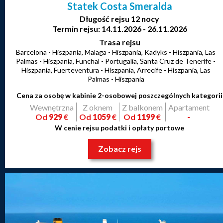
Statek Costa Smeralda
Długość rejsu 12 nocy
Termin rejsu: 14.11.2026 - 26.11.2026
Trasa rejsu
Barcelona - Hiszpania, Malaga - Hiszpania, Kadyks - Hiszpania, Las
Palmas - Hiszpania, Funchal - Portugalia, Santa Cruz de Tenerife -
Hiszpania, Fuerteventura - Hiszpania, Arrecife - Hiszpania, Las
Palmas - Hiszpania
Cena za osobę w kabinie 2-osobowej poszczególnych kategorii
Wewnętrzna
Z oknem
Z balkonem
Apartament
Od
929
€
Od
1059
€
Od
1199
€
-
W cenie rejsu podatki i opłaty portowe
Zobacz rejs