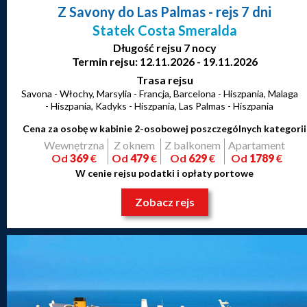
Z Savony do Las Palmas
- rejs 7 dni
Statek Costa Smeralda
Długość rejsu 7 nocy
Termin rejsu: 12.11.2026 - 19.11.2026
Trasa rejsu
Savona - Włochy, Marsylia - Francja, Barcelona - Hiszpania, Malaga
- Hiszpania, Kadyks - Hiszpania, Las Palmas - Hiszpania
Cena za osobę w kabinie 2-osobowej poszczególnych kategorii
Wewnętrzna
Z oknem
Z balkonem
Apartament
Od
369
€
Od
479
€
Od
629
€
Od
1789
€
W cenie rejsu podatki i opłaty portowe
Zobacz rejs