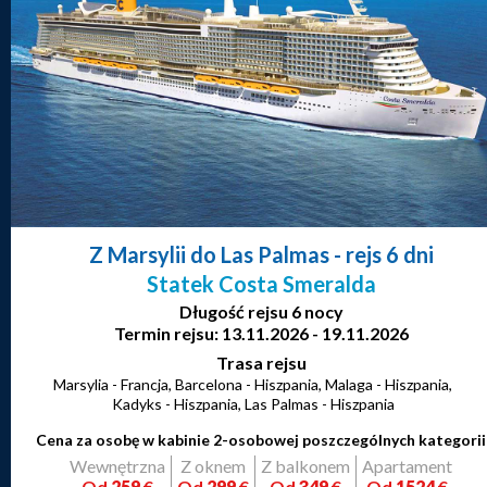
Z Marsylii do Las Palmas
- rejs 6 dni
Statek Costa Smeralda
Długość rejsu 6 nocy
Termin rejsu: 13.11.2026 - 19.11.2026
Trasa rejsu
Marsylia - Francja, Barcelona - Hiszpania, Malaga - Hiszpania,
Kadyks - Hiszpania, Las Palmas - Hiszpania
Cena za osobę w kabinie 2-osobowej poszczególnych kategorii
Wewnętrzna
Z oknem
Z balkonem
Apartament
Od
259
€
Od
299
€
Od
349
€
Od
1524
€