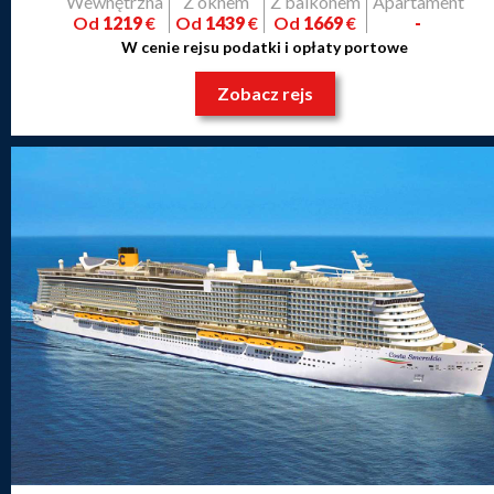
Wewnętrzna
Z oknem
Z balkonem
Apartament
Od
1219
€
Od
1439
€
Od
1669
€
-
W cenie rejsu podatki i opłaty portowe
Zobacz rejs