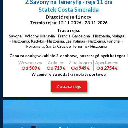
Z Savony na Teneryfę
- rejs 11 dni
Statek Costa Smeralda
Długość rejsu 11 nocy
Termin rejsu: 12.11.2026 - 23.11.2026
Trasa rejsu
Savona - Włochy, Marsylia - Francja, Barcelona - Hiszpania, Malaga
- Hiszpania, Kadyks - Hiszpania, Las Palmas - Hiszpania, Funchal -
Portugalia, Santa Cruz de Tenerife - Hiszpania
Cena za osobę w kabinie 2-osobowej poszczególnych kategorii
Wewnętrzna
Z oknem
Z balkonem
Apartament
Od
509
€
Od
719
€
Od
949
€
Od
2754
€
W cenie rejsu podatki i opłaty portowe
Zobacz rejs