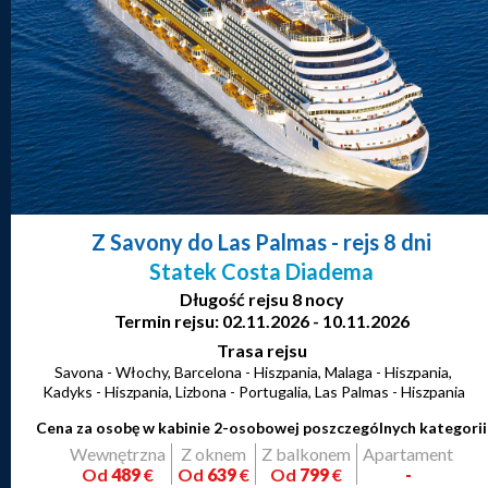
Z Savony do Las Palmas
- rejs 8 dni
Statek Costa Diadema
Długość rejsu 8 nocy
Termin rejsu: 02.11.2026 - 10.11.2026
Trasa rejsu
Savona - Włochy, Barcelona - Hiszpania, Malaga - Hiszpania,
Kadyks - Hiszpania, Lizbona - Portugalia, Las Palmas - Hiszpania
Cena za osobę w kabinie 2-osobowej poszczególnych kategorii
Wewnętrzna
Z oknem
Z balkonem
Apartament
Od
489
€
Od
639
€
Od
799
€
-