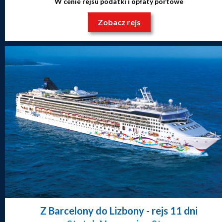
W cenie rejsu podatki i opłaty portowe
Zobacz rejs
Z Barcelony do Lizbony
- rejs 11 dni