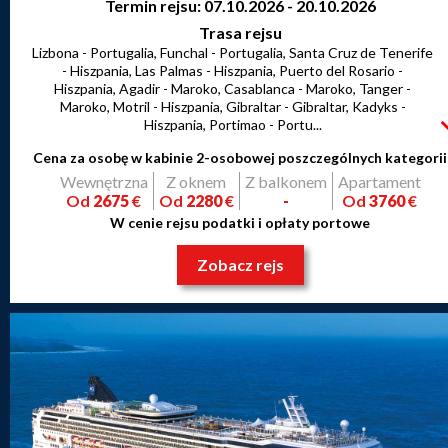
Termin rejsu: 07.10.2026 - 20.10.2026
Trasa rejsu
Lizbona - Portugalia, Funchal - Portugalia, Santa Cruz de Tenerife
- Hiszpania, Las Palmas - Hiszpania, Puerto del Rosario -
Hiszpania, Agadir - Maroko, Casablanca - Maroko, Tanger -
Maroko, Motril - Hiszpania, Gibraltar - Gibraltar, Kadyks -
Hiszpania, Portimao - Portu...
Cena za osobę w kabinie 2-osobowej poszczególnych kategorii
Wewnętrzna
Z oknem
Z balkonem
Apartament
Od
2675
€
Od
2280
€
-
Od
3760
€
W cenie rejsu podatki i opłaty portowe
Zobacz rejs