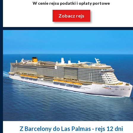
W cenie rejsu podatki i opłaty portowe
Zobacz rejs
Z Barcelony do Las Palmas
- rejs 12 dni