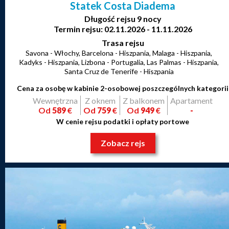
Statek Costa Diadema
Długość rejsu 9 nocy
Termin rejsu: 02.11.2026 - 11.11.2026
Trasa rejsu
Savona - Włochy, Barcelona - Hiszpania, Malaga - Hiszpania,
Kadyks - Hiszpania, Lizbona - Portugalia, Las Palmas - Hiszpania,
Santa Cruz de Tenerife - Hiszpania
Cena za osobę w kabinie 2-osobowej poszczególnych kategorii
Wewnętrzna
Z oknem
Z balkonem
Apartament
Od
589
€
Od
759
€
Od
949
€
-
W cenie rejsu podatki i opłaty portowe
Zobacz rejs