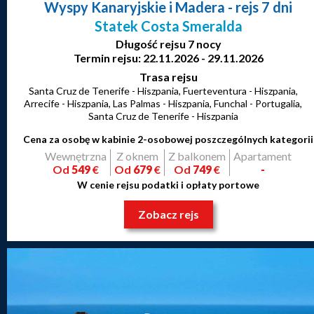
Wyspy Kanaryjskie i Madera
- rejs 7 dni
Statek Costa Smeralda
Długość rejsu 7 nocy
Termin rejsu: 22.11.2026 - 29.11.2026
Trasa rejsu
Santa Cruz de Tenerife - Hiszpania, Fuerteventura - Hiszpania,
Arrecife - Hiszpania, Las Palmas - Hiszpania, Funchal - Portugalia,
Santa Cruz de Tenerife - Hiszpania
Cena za osobę w kabinie 2-osobowej poszczególnych kategorii
Wewnętrzna
Z oknem
Z balkonem
Apartament
Od
549
€
Od
679
€
Od
749
€
-
W cenie rejsu podatki i opłaty portowe
Zobacz rejs