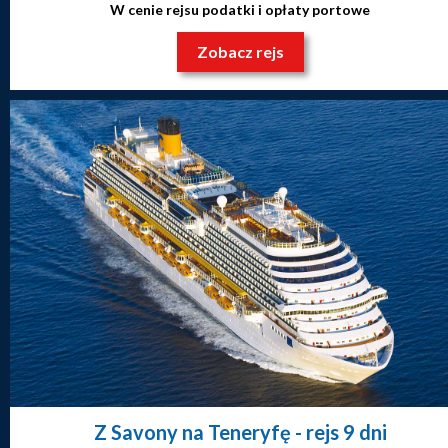
W cenie rejsu podatki i opłaty portowe
Zobacz rejs
Z Savony na Teneryfę
- rejs 9 dni