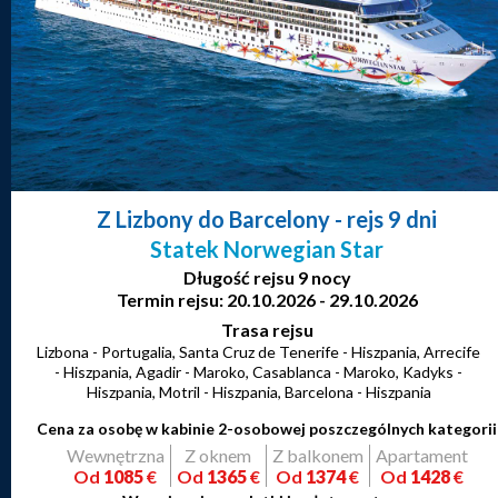
Z Lizbony do Barcelony
- rejs 9 dni
Statek Norwegian Star
Długość rejsu 9 nocy
Termin rejsu: 20.10.2026 - 29.10.2026
Trasa rejsu
Lizbona - Portugalia, Santa Cruz de Tenerife - Hiszpania, Arrecife
- Hiszpania, Agadir - Maroko, Casablanca - Maroko, Kadyks -
Hiszpania, Motril - Hiszpania, Barcelona - Hiszpania
Cena za osobę w kabinie 2-osobowej poszczególnych kategorii
Wewnętrzna
Z oknem
Z balkonem
Apartament
Od
1085
€
Od
1365
€
Od
1374
€
Od
1428
€