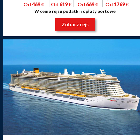
Od
469
€
Od
619
€
Od
669
€
Od
1769
€
W cenie rejsu podatki i opłaty portowe
Zobacz rejs