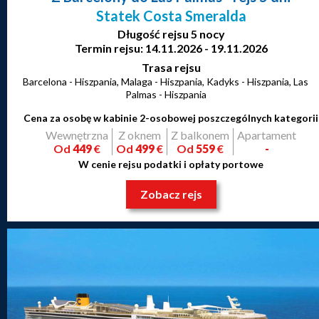
Statek Costa Smeralda
Długość rejsu 5 nocy
Termin rejsu: 14.11.2026 - 19.11.2026
Trasa rejsu
Barcelona - Hiszpania, Malaga - Hiszpania, Kadyks - Hiszpania, Las
Palmas - Hiszpania
Cena za osobę w kabinie 2-osobowej poszczególnych kategorii
Wewnętrzna
Z oknem
Z balkonem
Apartament
Od
449
€
Od
499
€
Od
559
€
-
W cenie rejsu podatki i opłaty portowe
Zobacz rejs