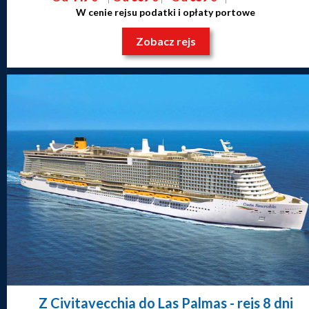
W cenie rejsu podatki i opłaty portowe
Zobacz rejs
Z Civitavecchia do Las Palmas
- rejs 8 dni