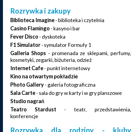
Rozrywka i zakupy
Biblioteca Imagine
- biblioteka i czytelnia
Casino Flamingo
- kasyno i bar
Fever Disco
- dyskoteka
F1 Simulator
- symulator Formuły 1
Galleria Shops
- promenada ze sklepami, perfumy,
kosmetyki, zegarki, biżuteria, odzież
Internet Cafe
- punkt internetowy
Kino na otwartym pokładzie
Photo Gallery
- galeria fotograficzna
Sala Carte
- sala do gry w karty i w gry planszowe
Studio nagrań
Teatro Stardust
- teatr, przedstawienia,
konferencje
Rozrywka dla rodziny - kluby