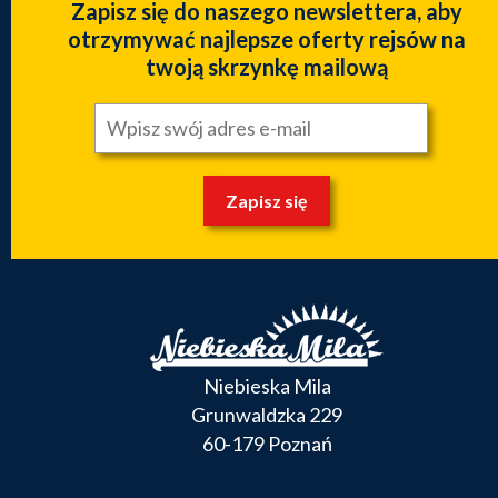
Zapisz się do naszego newslettera, aby
otrzymywać najlepsze oferty rejsów na
twoją skrzynkę mailową
Zapisz się
Niebieska Mila
Grunwaldzka 229
60-179 Poznań