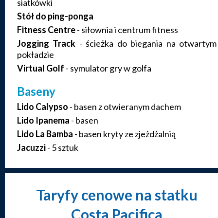
siatkówki
Stół do ping-ponga
Fitness Centre
- siłownia i centrum fitness
Jogging Track
- ścieżka do biegania na otwartym
pokładzie
Virtual Golf
- symulator gry w golfa
Baseny
Lido Calypso
- basen z otwieranym dachem
Lido Ipanema
- basen
Lido La Bamba
- basen kryty ze zjeżdżalnią
Jacuzzi
- 5 sztuk
Taryfy cenowe na statku
Costa Pacifica