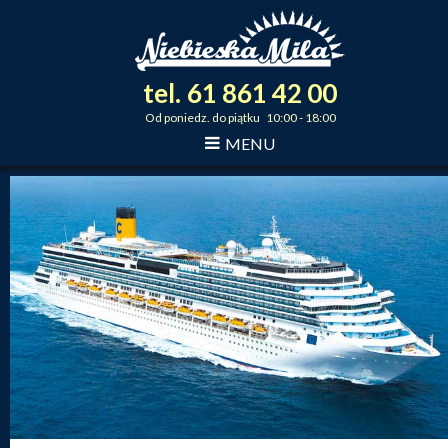
tel.
61
861
42
00
_
_
_
Od poniedz. do piątku 10:00 - 18:00
MENU