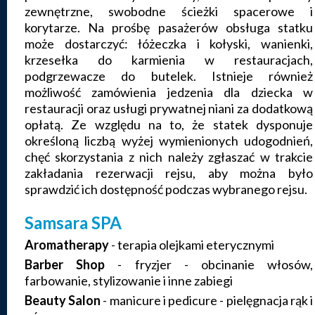
zewnętrzne, swobodne ścieżki spacerowe i
korytarze. Na prośbę pasażerów obsługa statku
może dostarczyć: łóżeczka i kołyski, wanienki,
krzesełka do karmienia w restauracjach,
podgrzewacze do butelek. Istnieje również
możliwość zamówienia jedzenia dla dziecka w
restauracji oraz usługi prywatnej niani za dodatkową
opłatą. Ze względu na to, że statek dysponuje
określoną liczbą wyżej wymienionych udogodnień,
chęć skorzystania z nich należy zgłaszać w trakcie
zakładania rezerwacji rejsu, aby można było
sprawdzić ich dostępność podczas wybranego rejsu.
Samsara SPA
Aromatherapy
- terapia olejkami eterycznymi
Barber Shop
- fryzjer - obcinanie włosów,
farbowanie, stylizowanie i inne zabiegi
Beauty Salon
- manicure i pedicure - pielęgnacja rąk i