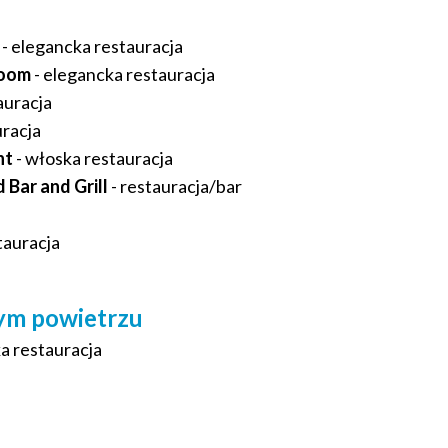
- elegancka restauracja
Room
- elegancka restauracja
auracja
uracja
nt
- włoska restauracja
Bar and Grill
- restauracja/bar
tauracja
nym powietrzu
a restauracja