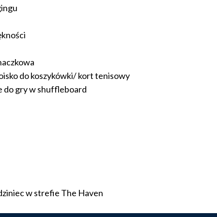
gingu
iękności
inaczkowa
oisko do koszykówki/ kort tenisowy
e do gry w shuffleboard
dziniec w strefie The Haven