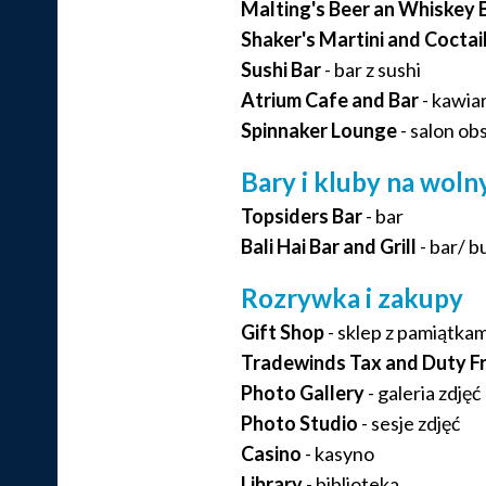
Malting's Beer an Whiskey 
Shaker's Martini and Coctai
Sushi Bar
- bar z sushi
Atrium Cafe and Bar
- kawiar
Spinnaker Lounge
- salon o
Bary i kluby na wol
Topsiders Bar
- bar
Bali Hai Bar and Grill
- bar/ b
Rozrywka i zakupy
Gift Shop
- sklep z pamiątkam
Tradewinds Tax and Duty F
Photo Gallery
- galeria zdjęć
Photo Studio
- sesje zdjęć
Casino
- kasyno
Library
- biblioteka