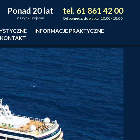
Ponad 20 lat
tel.
61
861
42
00
_
_
_
na rynku rejsów
Od poniedz. do piątku 10:00 - 18:00
RYSTYCZNE
INFORMACJE PRAKTYCZNE
KONTAKT