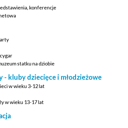
rzedstawienia, konferencje
rnetowa
karty
 cygar
muzeum statku na dziobie
 - kluby dziecięce i młodzieżowe
zieci w wieku 3-12 lat
ży w wieku 13-17 lat
acja