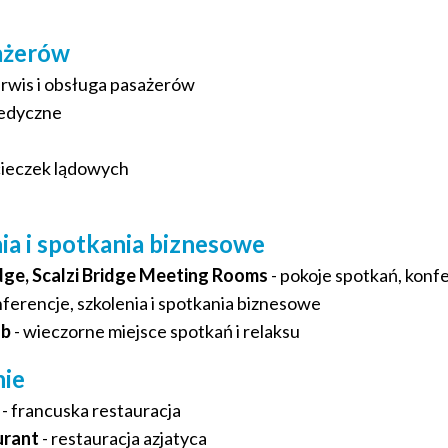
sażerów
erwis i obsługa pasażerów
edyczne
cieczek lądowych
ia i spotkania biznesowe
idge, Scalzi Bridge Meeting Rooms
- pokoje spotkań, konf
onferencje, szkolenia i spotkania biznesowe
ub
- wieczorne miejsce spotkań i relaksu
nie
- francuska restauracja
urant
- restauracja azjatyca