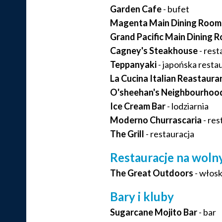
Garden Cafe
- bufet
Magenta Main Dining Room
Grand Pacific Main Dining 
Cagney's Steakhouse
- rest
Teppanyaki
- japońska resta
La Cucina Italian Reastaura
O'sheehan's Neighbourhood 
Ice Cream Bar
- lodziarnia
Moderno Churrascaria
- res
The Grill
- restauracja
Restauracje na wol
The Great Outdoors
- włosk
Bary i kluby
Sugarcane Mojito Bar
- bar