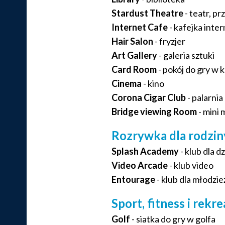
Stardust Theatre
- teatr, p
Internet Cafe
- kafejka inte
Hair Salon
- fryzjer
Art Gallery
- galeria sztuki
Card Room
- pokój do gry w 
Cinema
- kino
Corona Cigar Club
- palarnia
Bridge viewing Room
- mini 
Rozrywka dla rodziny
Splash Academy
- klub dla d
Video Arcade
- klub video
Entourage
- klub dla młodzie
Sport, fitness i rekre
Golf
- siatka do gry w golfa