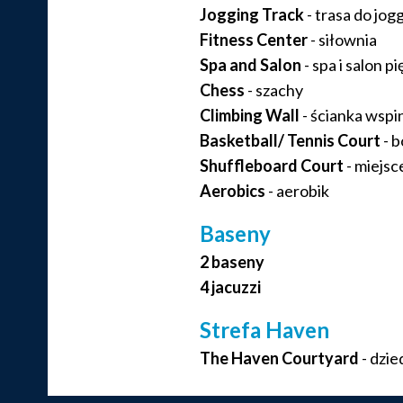
Jogging Track
- trasa do jog
Fitness Center
- siłownia
Spa and Salon
- spa i salon p
Chess
- szachy
Climbing Wall
- ścianka wsp
Basketball/ Tennis Court
- b
Shuffleboard Court
- miejsc
Aerobics
- aerobik
Baseny
2 baseny
4 jacuzzi
Strefa Haven
The Haven Courtyard
- dzie