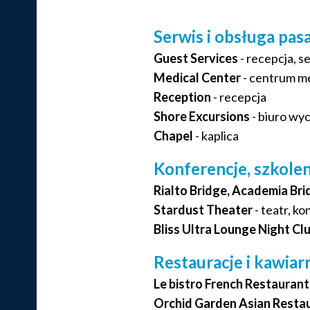
Serwis i obsługa pa
Guest Services
- recepcja, s
Medical Center
- centrum m
Reception
- recepcja
Shore Excursions
- biuro wy
Chapel
- kaplica
Konferencje, szkolen
Rialto Bridge, Academia Br
Stardust Theater
- teatr, k
Bliss Ultra Lounge Night Cl
Restauracje i kawiar
Le bistro French Restaurant
Orchid Garden Asian Resta