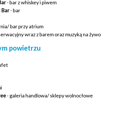
Bar
- bar z whiskey i piwem
l Bar
- bar
nia/ bar przy atrium
bserwacyjny wraz z barem oraz muzyką na żywo
nym powietrzu
ufet
i
ree
- galeria handlowa/ sklepy wolnocłowe