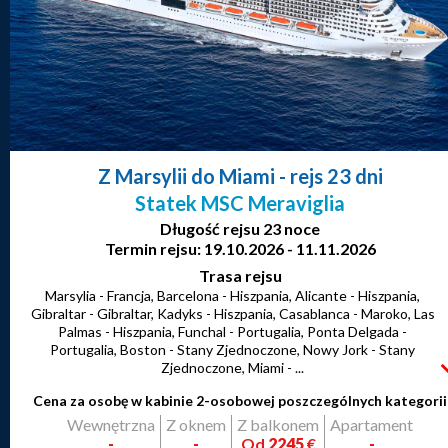
Z Marsylii do Miami
- rejs 23 dni
Statek MSC Meraviglia
Długość rejsu 23 noce
Termin rejsu: 19.10.2026 - 11.11.2026
Trasa rejsu
Marsylia - Francja, Barcelona - Hiszpania, Alicante - Hiszpania,
Gibraltar - Gibraltar, Kadyks - Hiszpania, Casablanca - Maroko, Las
Palmas - Hiszpania, Funchal - Portugalia, Ponta Delgada -
Portugalia, Boston - Stany Zjednoczone, Nowy Jork - Stany
Zjednoczone, Miami - ...
Cena za osobę w kabinie 2-osobowej poszczególnych kategorii
Wewnętrzna
Z oknem
Z balkonem
Apartament
-
-
Od
2245
€
-