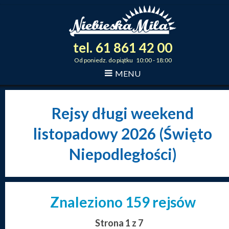
tel.
61
861
42
00
_
_
_
Od poniedz. do piątku 10:00 - 18:00
MENU
Rejsy długi weekend
listopadowy 2026 (Święto
Niepodległości)
Znaleziono 159 rejsów
Strona 1 z 7