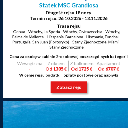
Statek MSC Grandiosa
Długość rejsu 18 nocy
Termin rejsu: 26.10.2026 - 13.11.2026
Trasa rejsu
Genua - Włochy, La Spezia - Włochy, Civitavecchia - Włochy,
Palma de Mallorca - Hiszpania, Barcelona - Hiszpania, Funchal -
Portugalia, San Juan (Portoryko) - Stany Zjednoczone, Miami -
Stany Zjednoczone
Cena za osobę w kabinie 2-osobowej poszczególnych kategorii
Wewnętrzna
Z oknem
Z balkonem
Apartament
-
Od
1305
€
Od
1725
€
Od
6707
€
W cenie rejsu podatki i opłaty portowe oraz napiwki
Zobacz rejs