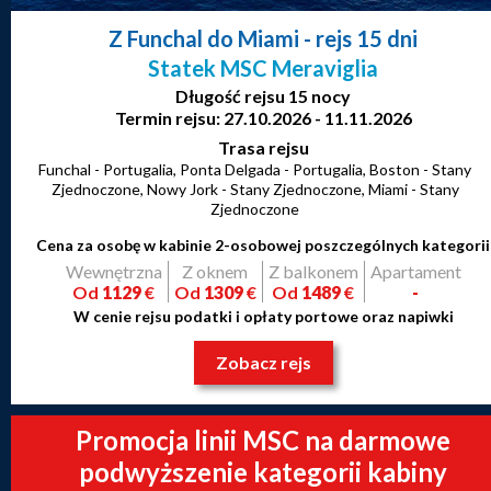
Z Funchal do Miami
- rejs 15 dni
Statek MSC Meraviglia
Długość rejsu 15 nocy
Termin rejsu: 27.10.2026 - 11.11.2026
Trasa rejsu
Funchal - Portugalia, Ponta Delgada - Portugalia, Boston - Stany
Zjednoczone, Nowy Jork - Stany Zjednoczone, Miami - Stany
Zjednoczone
Cena za osobę w kabinie 2-osobowej poszczególnych kategorii
Wewnętrzna
Z oknem
Z balkonem
Apartament
Od
1129
€
Od
1309
€
Od
1489
€
-
W cenie rejsu podatki i opłaty portowe oraz napiwki
Zobacz rejs
Promocja linii MSC na darmowe
podwyższenie kategorii kabiny