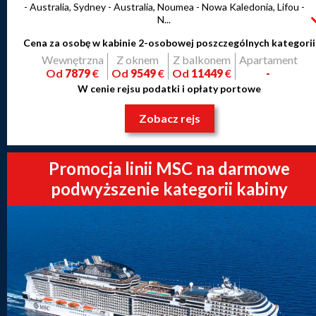
- Australia, Sydney - Australia, Noumea - Nowa Kaledonia, Lifou -
N...
Cena za osobę w kabinie 2-osobowej poszczególnych kategorii
Wewnętrzna
Z oknem
Z balkonem
Apartament
Od
7879
€
Od
9549
€
Od
11449
€
-
W cenie rejsu podatki i opłaty portowe
Zobacz rejs
Promocja linii MSC na darmowe
podwyższenie kategorii kabiny