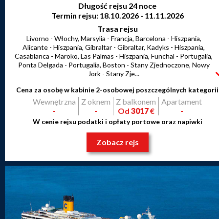
Długość rejsu 24 noce
Termin rejsu: 18.10.2026 - 11.11.2026
Trasa rejsu
Livorno - Włochy, Marsylia - Francja, Barcelona - Hiszpania,
Alicante - Hiszpania, Gibraltar - Gibraltar, Kadyks - Hiszpania,
Casablanca - Maroko, Las Palmas - Hiszpania, Funchal - Portugalia,
Ponta Delgada - Portugalia, Boston - Stany Zjednoczone, Nowy
Jork - Stany Zje...
Cena za osobę w kabinie 2-osobowej poszczególnych kategorii
Wewnętrzna
Z oknem
Z balkonem
Apartament
-
-
Od
3017
€
-
W cenie rejsu podatki i opłaty portowe oraz napiwki
Zobacz rejs