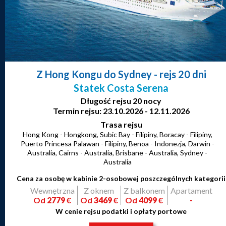
Z Hong Kongu do Sydney
- rejs 20 dni
Statek Costa Serena
Długość rejsu 20 nocy
Termin rejsu: 23.10.2026 - 12.11.2026
Trasa rejsu
Hong Kong - Hongkong, Subic Bay - Filipiny, Boracay - Filipiny,
Puerto Princesa Palawan - Filipiny, Benoa - Indonezja, Darwin -
Australia, Cairns - Australia, Brisbane - Australia, Sydney -
Australia
Cena za osobę w kabinie 2-osobowej poszczególnych kategorii
Wewnętrzna
Z oknem
Z balkonem
Apartament
Od
2779
€
Od
3469
€
Od
4099
€
-
W cenie rejsu podatki i opłaty portowe