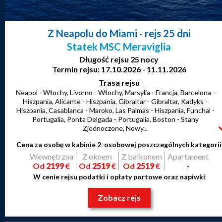
Z Neapolu do Miami
- rejs 25 dni
Statek MSC Meraviglia
Długość rejsu 25 nocy
Termin rejsu: 17.10.2026 - 11.11.2026
Trasa rejsu
Neapol - Włochy, Livorno - Włochy, Marsylia - Francja, Barcelona -
Hiszpania, Alicante - Hiszpania, Gibraltar - Gibraltar, Kadyks -
Hiszpania, Casablanca - Maroko, Las Palmas - Hiszpania, Funchal -
Portugalia, Ponta Delgada - Portugalia, Boston - Stany
Zjednoczone, Nowy...
Cena za osobę w kabinie 2-osobowej poszczególnych kategorii
Wewnętrzna
Z oknem
Z balkonem
Apartament
Od
2199
€
Od
2519
€
Od
2519
€
-
W cenie rejsu podatki i opłaty portowe oraz napiwki
Zobacz rejs