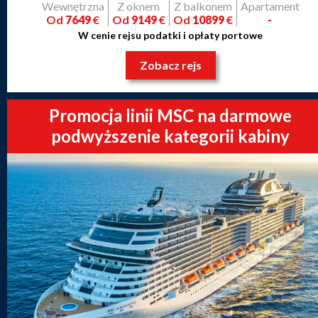
Wewnętrzna
Z oknem
Z balkonem
Apartament
Od
7649
€
Od
9149
€
Od
10899
€
-
W cenie rejsu podatki i opłaty portowe
Zobacz rejs
Promocja linii MSC na darmowe
podwyższenie kategorii kabiny