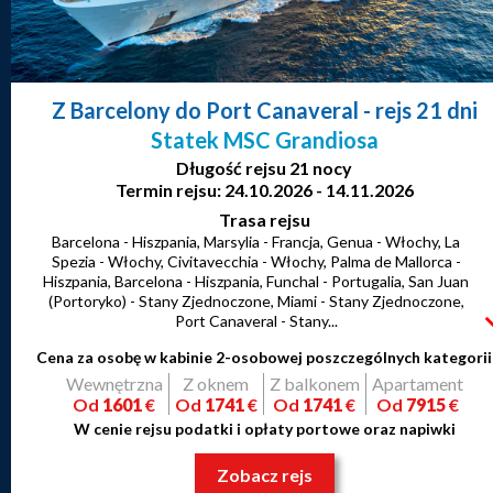
Z Barcelony do Port Canaveral
- rejs 21 dni
Statek MSC Grandiosa
Długość rejsu 21 nocy
Termin rejsu: 24.10.2026 - 14.11.2026
Trasa rejsu
Barcelona - Hiszpania, Marsylia - Francja, Genua - Włochy, La
Spezia - Włochy, Civitavecchia - Włochy, Palma de Mallorca -
Hiszpania, Barcelona - Hiszpania, Funchal - Portugalia, San Juan
(Portoryko) - Stany Zjednoczone, Miami - Stany Zjednoczone,
Port Canaveral - Stany...
Cena za osobę w kabinie 2-osobowej poszczególnych kategorii
Wewnętrzna
Z oknem
Z balkonem
Apartament
Od
1601
€
Od
1741
€
Od
1741
€
Od
7915
€
W cenie rejsu podatki i opłaty portowe oraz napiwki
Zobacz rejs