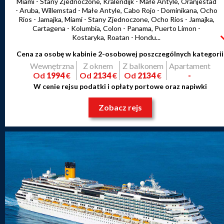
Miami - Stany Zjednoczone, Kralendijk - Małe Antyle, Oranjestad
- Aruba, Willemstad - Małe Antyle, Cabo Rojo - Dominikana, Ocho
Rios - Jamajka, Miami - Stany Zjednoczone, Ocho Rios - Jamajka,
Cartagena - Kolumbia, Colon - Panama, Puerto Limon -
Kostaryka, Roatan - Hondu...
Cena za osobę w kabinie 2-osobowej poszczególnych kategorii
Wewnętrzna
Z oknem
Z balkonem
Apartament
Od
1994
€
Od
2134
€
Od
2134
€
-
W cenie rejsu podatki i opłaty portowe oraz napiwki
Zobacz rejs