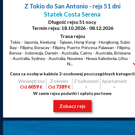
Z Tokio do San Antonio
- rejs 51 dni
Statek Costa Serena
Długość rejsu 51 nocy
Termin rejsu: 18.10.2026 - 08.12.2026
Trasa rejsu
Tokio - Japonia, Keelung - Tajwan, Hong Kong - Hongkong, Subic
Bay - Filipiny, Boracay - Filipiny, Puerto Princesa Palawan - Filipiny,
Benoa - Indonezja, Darwin - Australia, Cairns - Australia, Brisbane
- Australia, Sydney - Australia, Noumea - Nowa Kaledonia, Lifou -
N...
Cena za osobę w kabinie 2-osobowej poszczególnych kategorii
Wewnętrzna
Z oknem
Z balkonem
Apartament
Od
6059
€
Od
7389
€
-
-
W cenie rejsu podatki i opłaty portowe
Zobacz rejs