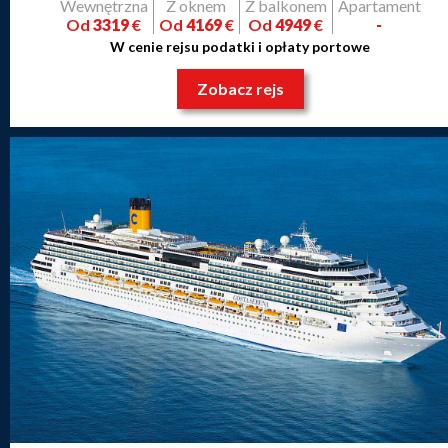
Wewnętrzna
Z oknem
Z balkonem
Apartament
Od
3319
€
Od
4169
€
Od
4949
€
-
W cenie rejsu podatki i opłaty portowe
Zobacz rejs