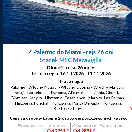
Z Palermo do Miami
- rejs 26 dni
Statek MSC Meraviglia
Długość rejsu 26 nocy
Termin rejsu: 16.10.2026 - 11.11.2026
Trasa rejsu
Palermo - Włochy, Neapol - Włochy, Livorno - Włochy, Marsylia -
Francja, Barcelona - Hiszpania, Alicante - Hiszpania, Gibraltar -
Gibraltar, Kadyks - Hiszpania, Casablanca - Maroko, Las Palmas -
Hiszpania, Funchal - Portugalia, Ponta Delgada - Portugalia,
Boston - Stany...
Cena za osobę w kabinie 2-osobowej poszczególnych kategorii
Wewnętrzna
Z oknem
Z balkonem
Apartament
-
Od
2751
€
Od
2891
€
-