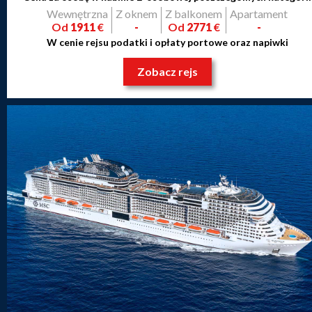
Wewnętrzna
Z oknem
Z balkonem
Apartament
Od
1911
€
-
Od
2771
€
-
W cenie rejsu podatki i opłaty portowe oraz napiwki
Zobacz rejs