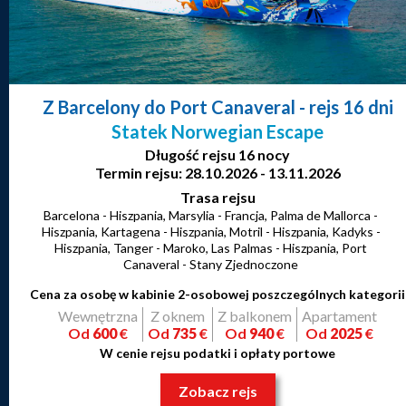
Z Barcelony do Port Canaveral
- rejs 16 dni
Statek Norwegian Escape
Długość rejsu 16 nocy
Termin rejsu: 28.10.2026 - 13.11.2026
Trasa rejsu
Barcelona - Hiszpania, Marsylia - Francja, Palma de Mallorca -
Hiszpania, Kartagena - Hiszpania, Motril - Hiszpania, Kadyks -
Hiszpania, Tanger - Maroko, Las Palmas - Hiszpania, Port
Canaveral - Stany Zjednoczone
Cena za osobę w kabinie 2-osobowej poszczególnych kategorii
Wewnętrzna
Z oknem
Z balkonem
Apartament
Od
600
€
Od
735
€
Od
940
€
Od
2025
€
W cenie rejsu podatki i opłaty portowe
Zobacz rejs