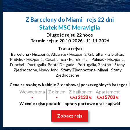
Z Barcelony do Miami
- rejs 22 dni
Statek MSC Meraviglia
Długość rejsu 22 noce
Termin rejsu: 20.10.2026 - 11.11.2026
Trasa rejsu
Barcelona - Hiszpania, Alicante - Hiszpania, Gibraltar - Gibraltar,
Kadyks - Hiszpania, Casablanca - Maroko, Las Palmas - Hiszpania,
Funchal - Portugalia, Ponta Delgada - Portugalia, Boston - Stany
Zjednoczone, Nowy Jork - Stany Zjednoczone, Miami - Stany
Zjednoczone
Cena za osobę w kabinie 2-osobowej poszczególnych kategorii
Wewnętrzna
Z oknem
Z balkonem
Apartament
-
-
Od
2133
€
Od
5783
€
W cenie rejsu podatki i opłaty portowe oraz napiwki
Zobacz rejs