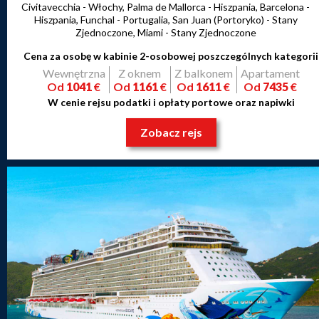
Civitavecchia - Włochy, Palma de Mallorca - Hiszpania, Barcelona -
Hiszpania, Funchal - Portugalia, San Juan (Portoryko) - Stany
Zjednoczone, Miami - Stany Zjednoczone
Cena za osobę w kabinie 2-osobowej poszczególnych kategorii
Wewnętrzna
Z oknem
Z balkonem
Apartament
Od
1041
€
Od
1161
€
Od
1611
€
Od
7435
€
W cenie rejsu podatki i opłaty portowe oraz napiwki
Zobacz rejs