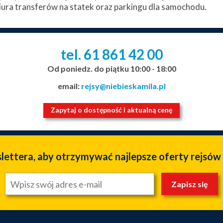
ura transferów na statek oraz parkingu dla samochodu.
tel. 61
861
42
00
_
_
_
Od poniedz. do piątku 10:00 - 18:00
email:
rejsy@niebieskamila.pl
Zapytaj o dostępność i aktualną cenę
slettera, aby otrzymywać najlepsze oferty rejsów
Zapisz się