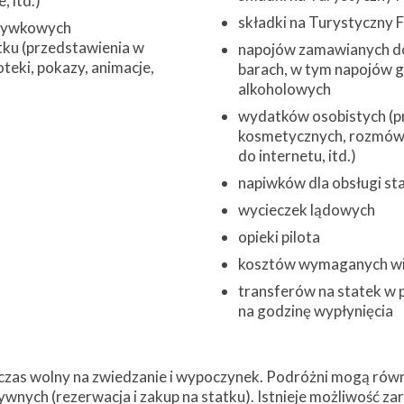
 itd.)
składki na Turystyczny
zrywkowych
ku (przedstawienia w
napojów zamawianych do
oteki, pokazy, animacje,
barach, w tym napojów 
alkoholowych
wydatków osobistych (pr
kosmetycznych, rozmów 
do internetu, itd.)
napiwków dla obsługi st
wycieczek lądowych
opieki pilota
kosztów wymaganych w
transferów na statek w 
na godzinę wypłynięcia
zas wolny na zwiedzanie i wypoczynek. Podróżni mogą równi
ywnych (rezerwacja i zakup na statku). Istnieje możliwość z