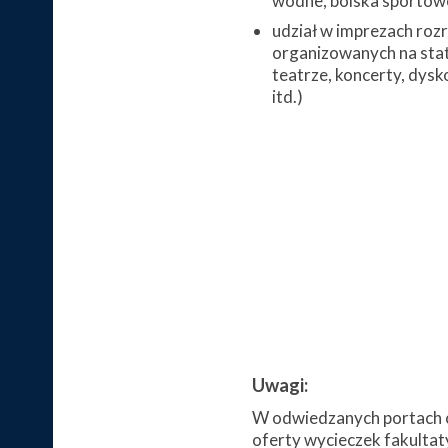
wodne, boiska sportowe,
udział w imprezach ro
organizowanych na stat
teatrze, koncerty, dysk
itd.)
Uwagi:
W odwiedzanych portach c
oferty wycieczek fakultat