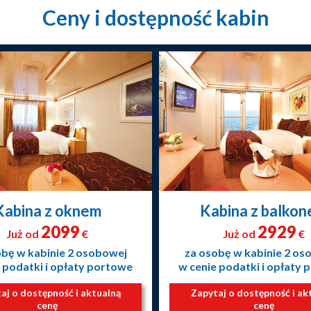
Ceny i dostępność kabin
Kabina z oknem
Kabina z balko
2099
2929
Już od
€
Już od
€
obę w kabinie 2 osobowej
za osobę w kabinie 2 os
 podatki i opłaty portowe
w cenie podatki i opłaty
aj o dostępność i aktualną
Zapytaj o dostępność i ak
cenę
cenę