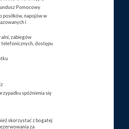
 Fundusz Pomocowy
 posiłków, napojów w
gazowanych i
alni, zabiegów
telefonicznych, dostępu
atku
iz
przypadku spóźnienia się
eż skorzystać z bogatej
arezerwowania za