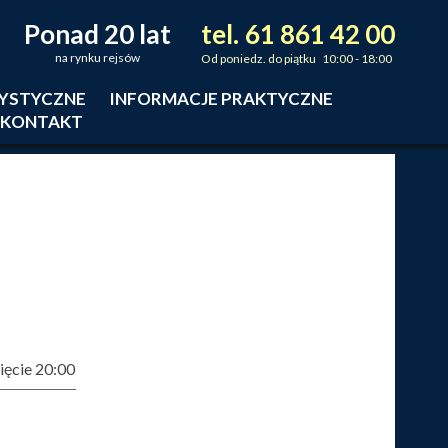
Ponad 20 lat
tel.
61
861
42
00
_
_
_
na rynku rejsów
Od poniedz. do piątku 10:00 - 18:00
RYSTYCZNE
INFORMACJE PRAKTYCZNE
KONTAKT
ęcie 20:00