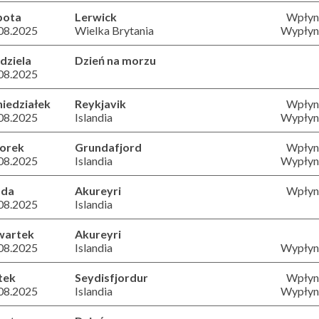
bota
Lerwick
Wpłyni
08.2025
Wielka Brytania
Wypłyni
dziela
Dzień na morzu
08.2025
iedziałek
Reykjavik
Wpłyni
08.2025
Islandia
Wypłyni
orek
Grundafjord
Wpłyni
08.2025
Islandia
Wypłyni
oda
Akureyri
Wpłyni
08.2025
Islandia
wartek
Akureyri
08.2025
Islandia
Wypłyni
tek
Seydisfjordur
Wpłyni
08.2025
Islandia
Wypłyni