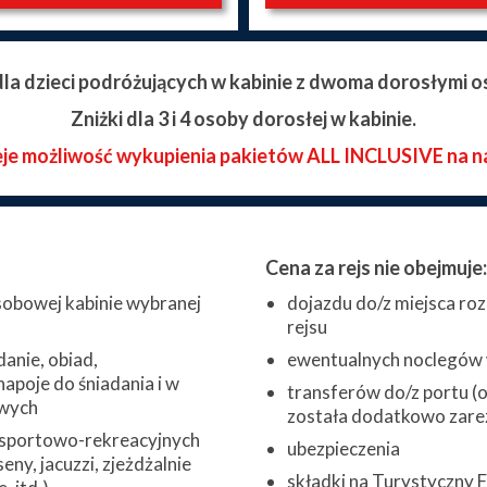
 dla dzieci podróżujących w kabinie z dwoma dorosłymi o
Zniżki dla 3 i 4 osoby dorosłej w kabinie.
eje możliwość wykupienia pakietów ALL INCLUSIVE na n
Cena za rejs nie obejmuje:
obowej kabinie wybranej
dojazdu do/z miejsca roz
rejsu
danie, obiad,
ewentualnych noclegów w
napoje do śniadania i w
transferów do/z portu (o 
wych
została dodatkowo zare
 sportowo-rekreacyjnych
ubezpieczenia
eny, jacuzzi, zjeżdżalnie
składki na Turystyczny