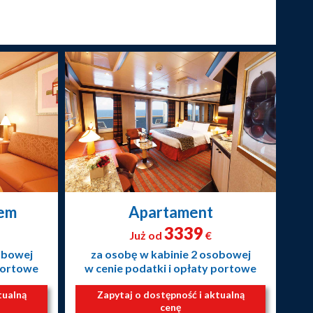
nem
Apartament
3339
Już od
€
obowej
za osobę w kabinie 2 osobowej
 portowe
w cenie podatki i opłaty portowe
tualną
Zapytaj o dostępność i aktualną
cenę