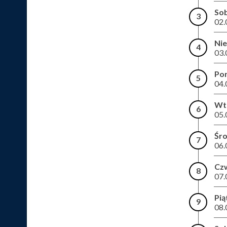
So
3
02.
Nie
4
03.
Pon
5
04.
Wt
6
05.
Śr
7
06.
Cz
8
07.
Pią
9
08.