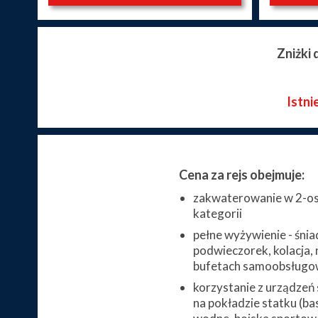
Zniżki
Istni
Cena za rejs obejmuje:
zakwaterowanie w 2-os
kategorii
pełne wyżywienie - śnia
podwieczorek, kolacja, 
bufetach samoobsługo
korzystanie z urządzeń
na pokładzie statku (bas