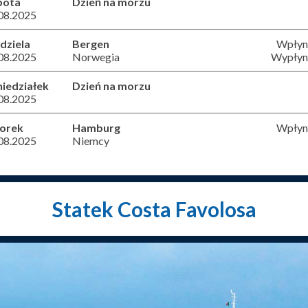
bota
Dzień na morzu
08.2025
dziela
Bergen
Wpłyni
08.2025
Norwegia
Wypłyni
iedziałek
Dzień na morzu
08.2025
orek
Hamburg
Wpłyni
08.2025
Niemcy
Statek Costa Favolosa