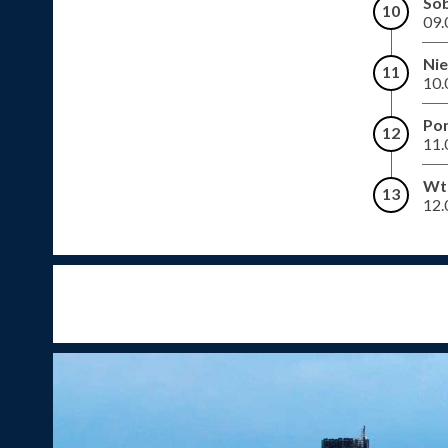
So
10
09.
Nie
11
10.
Pon
12
11.
Wt
13
12.