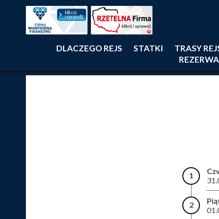
DLACZEGO REJS
STATKI
TRASY RE
REZERWA
Cz
1
31.
Pią
2
01.