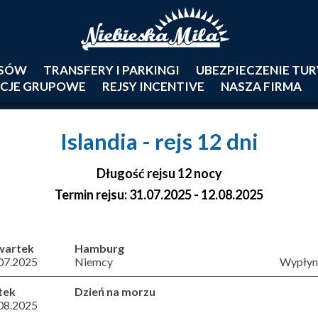
JSÓW
TRANSFERY I PARKINGI
UBEZPIECZENIE TU
CJE GRUPOWE
REJSY INCENTIVE
NASZA FIRMA
Islandia
- rejs 12 dni
Długość rejsu 12 nocy
Termin rejsu: 31.07.2025 - 12.08.2025
wartek
Hamburg
07.2025
Niemcy
Wypłyni
tek
Dzień na morzu
08.2025