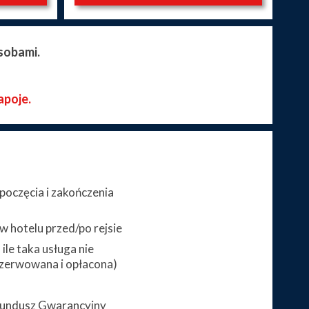
sobami.
apoje.
poczęcia i zakończenia
 hotelu przed/po rejsie
ile taka usługa nie
zerwowana i opłacona)
 Fundusz Gwarancyjny