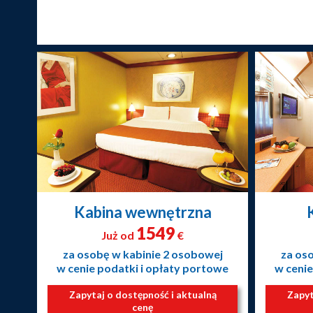
Kabina wewnętrzna
1549
Już od
€
za osobę w kabinie 2 osobowej
za os
w cenie podatki i opłaty portowe
w cenie
Zapytaj o dostępność i aktualną
Zapyt
cenę