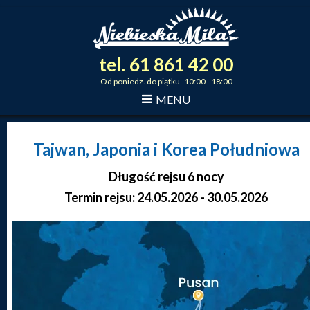
tel.
61
861
42
00
_
_
_
Od poniedz. do piątku 10:00 - 18:00
MENU
Tajwan, Japonia i Korea Południowa
Długość rejsu 6 nocy
Termin rejsu: 24.05.2026 - 30.05.2026