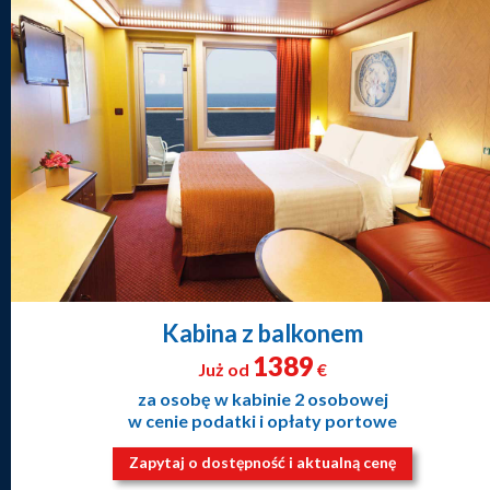
Kabina z balkonem
1389
Już od
€
za osobę w kabinie 2 osobowej
w cenie podatki i opłaty portowe
Zapytaj o dostępność i aktualną cenę