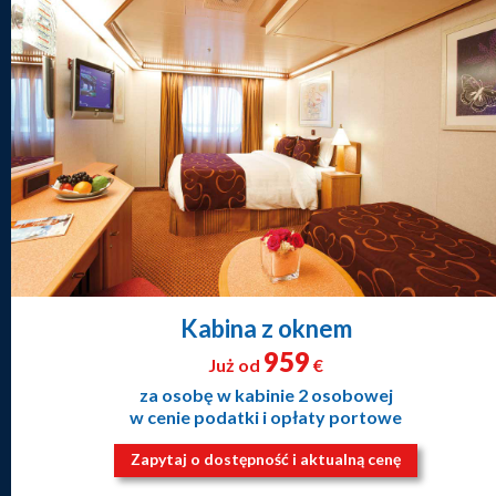
Kabina z oknem
959
Już od
€
za osobę w kabinie 2 osobowej
w cenie podatki i opłaty portowe
Zapytaj o dostępność i aktualną cenę