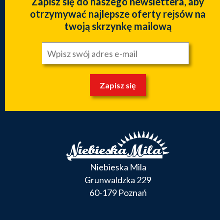
Zapisz się do naszego newslettera, aby
otrzymywać najlepsze oferty rejsów na
twoją skrzynkę mailową
Zapisz się
Niebieska Mila
Grunwaldzka 229
60-179 Poznań