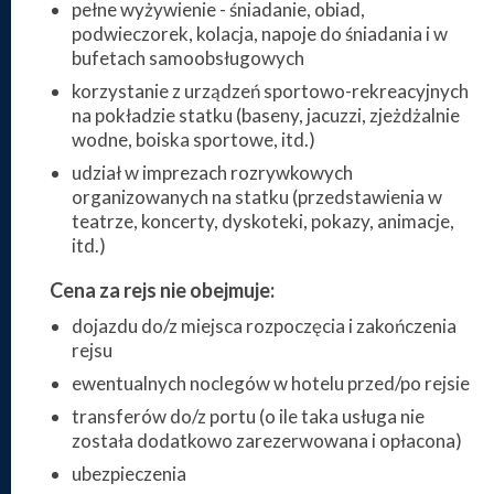
pełne wyżywienie - śniadanie, obiad,
podwieczorek, kolacja, napoje do śniadania i w
bufetach samoobsługowych
korzystanie z urządzeń sportowo-rekreacyjnych
na pokładzie statku (baseny, jacuzzi, zjeżdżalnie
wodne, boiska sportowe, itd.)
udział w imprezach rozrywkowych
organizowanych na statku (przedstawienia w
teatrze, koncerty, dyskoteki, pokazy, animacje,
itd.)
Cena za rejs nie obejmuje:
dojazdu do/z miejsca rozpoczęcia i zakończenia
rejsu
ewentualnych noclegów w hotelu przed/po rejsie
transferów do/z portu (o ile taka usługa nie
została dodatkowo zarezerwowana i opłacona)
ubezpieczenia