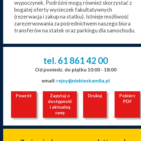
wypoczynek. Podróżni mogą również skorzystać z
bogatej oferty wycieczek fakultatywnych
(rezerwacja i zakup na statku). Istnieje możliwość
zarezerwowania za pośrednictwem naszego biura
transferów na statek oraz parkingu dla samochodu.
tel. 61
861
42
00
_
_
_
Od poniedz. do piątku 10:00 - 18:00
email:
rejsy@niebieskamila.pl
Powrót
Zapytaj o
Drukuj
Pobierz
dostępność
PDF
i aktualną
cenę