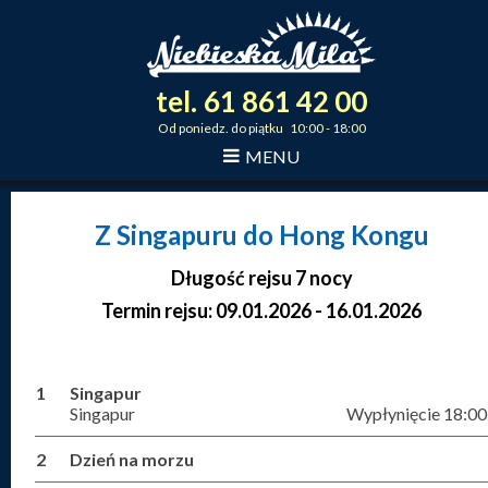
tel.
61
861
42
00
_
_
_
Od poniedz. do piątku 10:00 - 18:00
MENU
Z Singapuru do Hong Kongu
Długość rejsu 7 nocy
Termin rejsu: 09.01.2026 - 16.01.2026
1
Singapur
Singapur
Wypłynięcie 18:00
2
Dzień na morzu