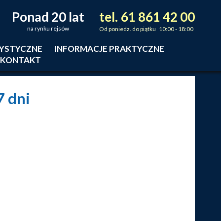
Ponad 20 lat
tel.
61
861
42
00
_
_
_
na rynku rejsów
Od poniedz. do piątku 10:00 - 18:00
RYSTYCZNE
INFORMACJE PRAKTYCZNE
KONTAKT
 7 dni