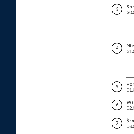
So
3
30.
Nie
4
31.
Pon
5
01.
Wt
6
02.
Śr
7
03.