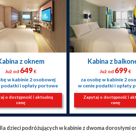
Kabina z oknem
Kabina z balko
649
699
Już od
€
Już od
€
obę w kabinie 2 osobowej
za osobę w kabinie 2 os
 podatki i opłaty portowe
w cenie podatki i opłaty
aj o dostępność i aktualną
Zapytaj o dostępność i ak
cenę
cenę
 dla dzieci podróżujących w kabinie z dwoma dorosłymi o