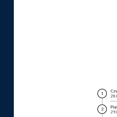
Cz
1
28.
Pią
2
29.