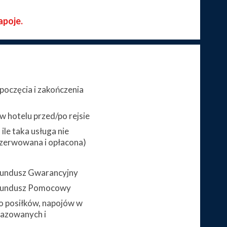
apoje.
poczęcia i zakończenia
 hotelu przed/po rejsie
ile taka usługa nie
zerwowana i opłacona)
 Fundusz Gwarancyjny
 Fundusz Pomocowy
 posiłków, napojów w
gazowanych i