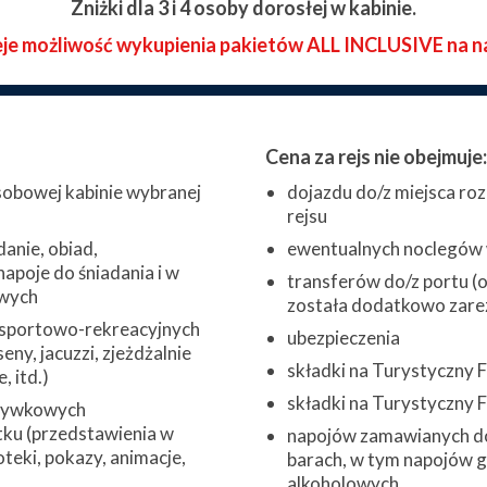
Zniżki dla 3 i 4 osoby dorosłej w kabinie.
eje możliwość wykupienia pakietów ALL INCLUSIVE na n
Cena za rejs nie obejmuje:
obowej kabinie wybranej
dojazdu do/z miejsca roz
rejsu
danie, obiad,
ewentualnych noclegów w
napoje do śniadania i w
transferów do/z portu (o 
wych
została dodatkowo zare
 sportowo-rekreacyjnych
ubezpieczenia
eny, jacuzzi, zjeżdżalnie
składki na Turystyczny
 itd.)
składki na Turystyczny
zrywkowych
ku (przedstawienia w
napojów zamawianych do
oteki, pokazy, animacje,
barach, w tym napojów 
alkoholowych