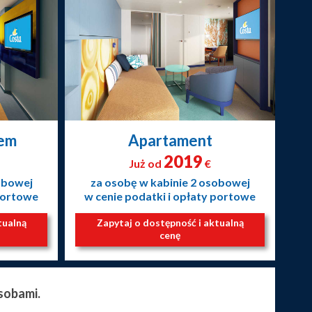
nem
Apartament
2019
Już od
€
obowej
za osobę w kabinie 2 osobowej
 portowe
w cenie podatki i opłaty portowe
tualną
Zapytaj o dostępność i aktualną
cenę
sobami.