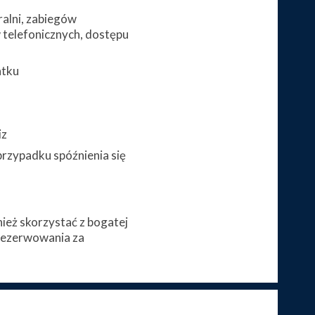
alni, zabiegów
telefonicznych, dostępu
atku
iz
przypadku spóźnienia się
eż skorzystać z bogatej
arezerwowania za