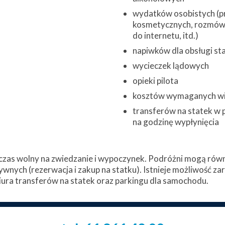
wydatków osobistych (pr
kosmetycznych, rozmów 
do internetu, itd.)
napiwków dla obsługi st
wycieczek lądowych
opieki pilota
kosztów wymaganych w
transferów na statek w 
na godzinę wypłynięcia
zas wolny na zwiedzanie i wypoczynek. Podróżni mogą równi
ywnych (rezerwacja i zakup na statku). Istnieje możliwość z
ura transferów na statek oraz parkingu dla samochodu.