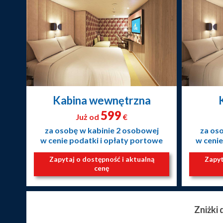
Kabina wewnętrzna
599
Już od
€
za osobę w kabinie 2 osobowej
za os
w cenie podatki i opłaty portowe
w cenie
Zapytaj o dostępność i aktualną
Zapyt
cenę
Zniżki