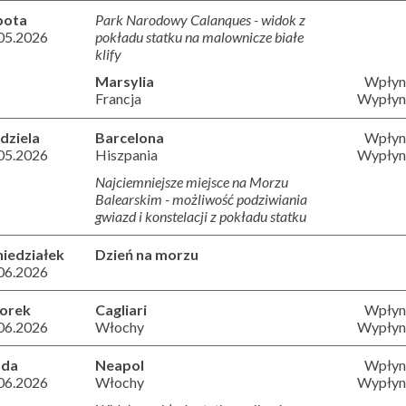
bota
Park Narodowy Calanques - widok z
05.2026
pokładu statku na malownicze białe
klify
Marsylia
Wpłyni
Francja
Wypłyni
dziela
Barcelona
Wpłyni
05.2026
Hiszpania
Wypłyni
Najciemniejsze miejsce na Morzu
Balearskim - możliwość podziwiania
gwiazd i konstelacji z pokładu statku
iedziałek
Dzień na morzu
06.2026
orek
Cagliari
Wpłyni
06.2026
Włochy
Wypłyni
oda
Neapol
Wpłyni
06.2026
Włochy
Wypłyni