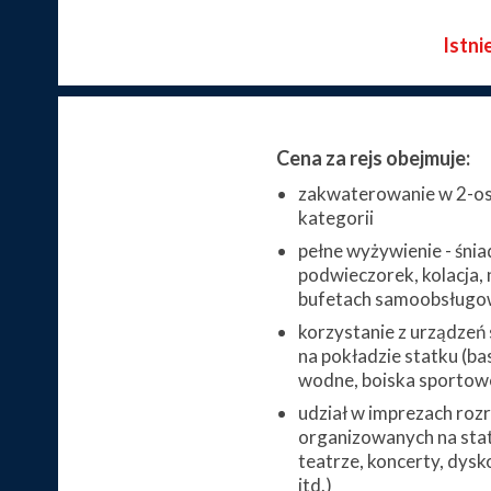
Istni
Cena za rejs obejmuje:
zakwaterowanie w 2-os
kategorii
pełne wyżywienie - śnia
podwieczorek, kolacja, 
bufetach samoobsługo
korzystanie z urządzeń
na pokładzie statku (bas
wodne, boiska sportowe,
udział w imprezach ro
organizowanych na stat
teatrze, koncerty, dysk
itd.)