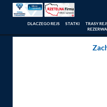
DLACZEGO REJS
STATKI
TRASY RE
REZERWA
Zac