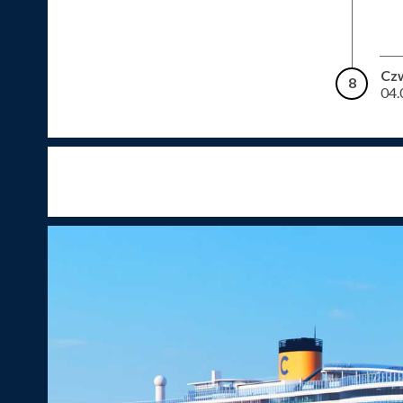
Cz
8
04.