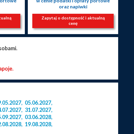
 portowe
w cenie podatki i opłaty portowe
oraz napiwki
tualną
Zapytaj o dostępność i aktualną
cenę
sobami.
apoje.
9.05.2027
,
05.06.2027
,
4.07.2027
,
31.07.2027
,
5.09.2027
,
03.06.2028
,
2.08.2028
,
19.08.2028
,