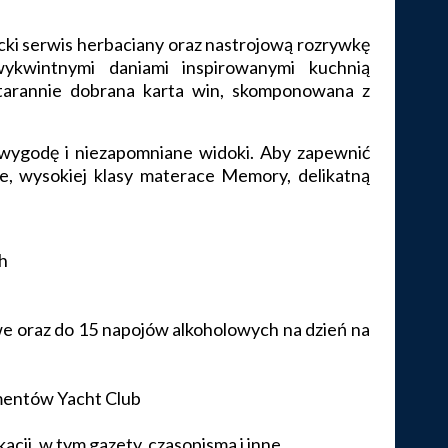
ncki serwis herbaciany oraz nastrojową rozrywkę
ykwintnymi daniami inspirowanymi kuchnią
starannie dobrana karta win, skomponowana z
wygodę i niezapomniane widoki. Aby zapewnić
e, wysokiej klasy materace Memory, delikatną
h
e oraz do 15 napojów alkoholowych na dzień na
amentów Yacht Club
ji, w tym gazety, czasopisma i inne