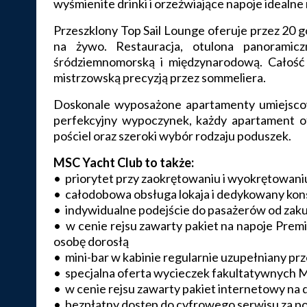
wyśmienite drinki i orzeźwiające napoje idealne 
Przeszklony Top Sail Lounge oferuje przez 20 g
na żywo. Restauracja, otulona panoramic
śródziemnomorską i międzynarodową. Całość 
mistrzowską precyzją przez sommeliera.
Doskonale wyposażone apartamenty umiejscow
perfekcyjny wypoczynek, każdy apartament of
pościel oraz szeroki wybór rodzaju poduszek.
MSC Yacht Club to także:
• priorytet przy zaokrętowaniu i wyokrętowaniu
• całodobowa obsługa lokaja i dedykowany kon
• indywidualne podejście do pasażerów od zak
• w cenie rejsu zawarty pakiet na napoje Pre
osobę dorosłą
• mini-bar w kabinie regularnie uzupełniany prz
• specjalna oferta wycieczek fakultatywnych 
• w cenie rejsu zawarty pakiet internetowy na d
• bezpłatny dostęp do cyfrowego serwisu za po