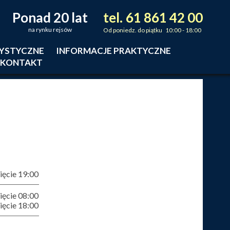
Ponad 20 lat
tel.
61
861
42
00
_
_
_
na rynku rejsów
Od poniedz. do piątku 10:00 - 18:00
RYSTYCZNE
INFORMACJE PRAKTYCZNE
KONTAKT
ęcie 19:00
ęcie 08:00
ęcie 18:00