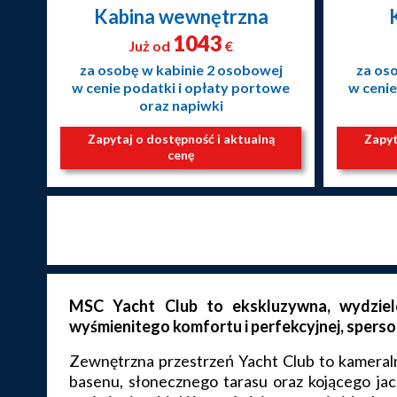
Kabina wewnętrzna
1043
Już od
€
za osobę w kabinie 2 osobowej
za os
w cenie podatki i opłaty portowe
w cenie
oraz napiwki
Zapytaj o dostępność i aktualną
Zapyt
cenę
MSC Yacht Club to ekskluzywna, wydziel
wyśmienitego komfortu i perfekcyjnej, sperso
Zewnętrzna przestrzeń Yacht Club to kameraln
basenu, słonecznego tarasu oraz kojącego jac