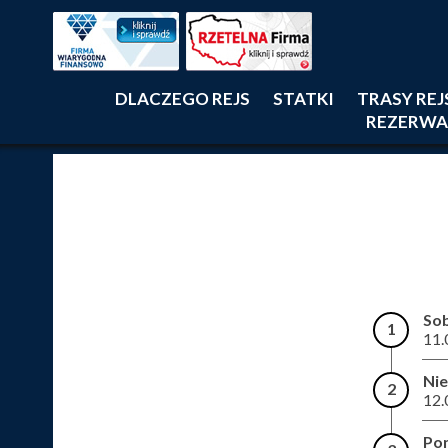
DLACZEGO REJS
STATKI
TRASY RE
REZERWA
So
1
11.
Nie
2
12.
Pon