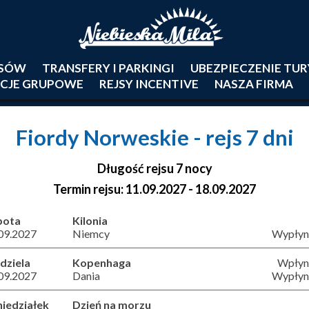
JSÓW
TRANSFERY I PARKINGI
UBEZPIECZENIE TU
CJE GRUPOWE
REJSY INCENTIVE
NASZA FIRMA
Fiordy Norweskie
- rejs 7 dni
Długość rejsu 7 nocy
Termin rejsu: 11.09.2027 - 18.09.2027
bota
Kilonia
09.2027
Niemcy
Wypłyni
dziela
Kopenhaga
Wpłyni
09.2027
Dania
Wypłyni
iedziałek
Dzień na morzu