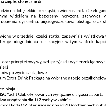
na ciepłe, słoneczne dni.
odzin na dobę lekkie przekąski, a wieczorami także elega
znym widokiem na bezkresny horyzont, zachwyca w
dopełnia dyskretna, pięciogwiazdkowa obsługa oraz 
ione w przedniej części statku zapewniają wyjątkową 
eruje udogodnienia relaksacyjne, w tym szlafrok, kapci
 oraz priorytetowy wyjazd i przyjazd z wycieczek lądowyc
sjerż
upów po wycieczki lądowe
mium Extra Drink Package na wybrane napoje bezalkoholow
ez lokaja
MSC Yacht Club oferowanych wyłącznie dla gości z apart
wa urządzenia dla 1 i 2 osoby w kabinie
mocą kodu QR, oferującego ponad 200 codziennych publikac