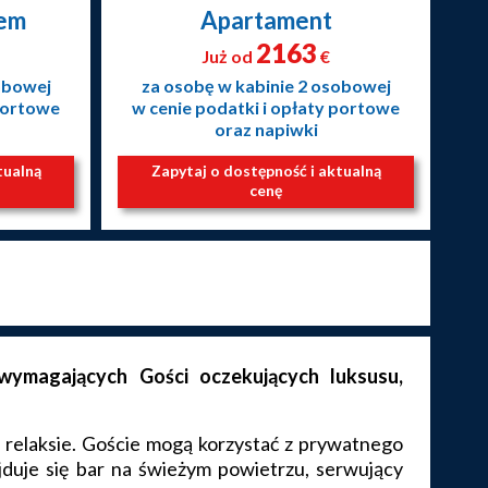
nem
Apartament
2163
Już od
€
obowej
za osobę w kabinie 2 osobowej
 portowe
w cenie podatki i opłaty portowe
oraz napiwki
tualną
Zapytaj o dostępność i aktualną
cenę
ymagających Gości oczekujących luksusu,
 relaksie. Goście mogą korzystać z prywatnego
jduje się bar na świeżym powietrzu, serwujący