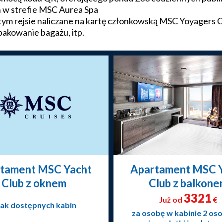
 w strefie MSC Aurea Spa
m rejsie naliczane na kartę członkowską MSC Yoyagers 
 pakowanie bagażu, itp.
tament MSC Yacht
Apartament MSC 
Club z oknem
Club z balkon
3321
Już od
€
ak dostępnych kabin
za osobę w kabinie 2 os