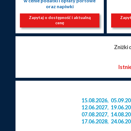
w cenie podatki i opłaty portowe
oraz napiwki
Zapytaj o dostępność i aktualną
Zapyt
cenę
Zniżki
Istni
15.08.2026
,
05.09.2
12.06.2027
,
19.06.2
07.08.2027
,
14.08.2
17.06.2028
,
24.06.2