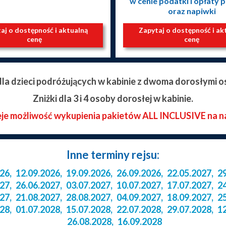
w cenie podatki i opłaty
oraz napiwki
aj o dostępność i aktualną
Zapytaj o dostępność i ak
cenę
cenę
 dla dzieci podróżujących w kabinie z dwoma dorosłymi o
Zniżki dla 3 i 4 osoby dorosłej w kabinie.
eje możliwość wykupienia pakietów ALL INCLUSIVE na n
Inne terminy rejsu:
026
,
12.09.2026
,
19.09.2026
,
26.09.2026
,
22.05.2027
,
2
027
,
26.06.2027
,
03.07.2027
,
10.07.2027
,
17.07.2027
,
2
027
,
21.08.2027
,
28.08.2027
,
04.09.2027
,
18.09.2027
,
2
028
,
01.07.2028
,
15.07.2028
,
22.07.2028
,
29.07.2028
,
1
26.08.2028
,
16.09.2028