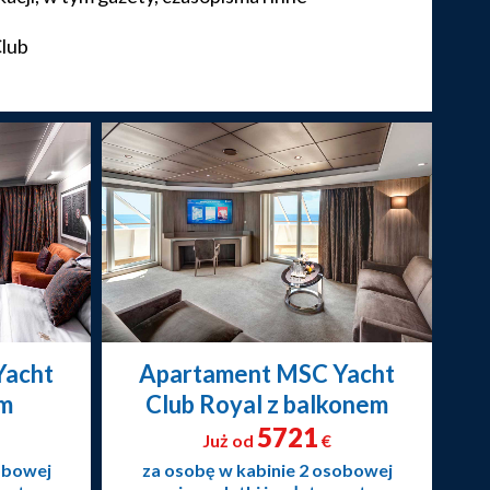
Club
Yacht
Apartament MSC Yacht
em
Club Royal z balkonem
5721
Już od
€
obowej
za osobę w kabinie 2 osobowej