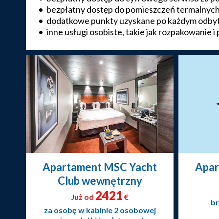
• bezpłatny dostęp do pomieszczeń termalnych
• dodatkowe punkty uzyskane po każdym odbyty
• inne usługi osobiste, takie jak rozpakowanie i
Apartament MSC Yacht
Apar
Club wewnętrzny
2421
Już od
€
br
za osobę w kabinie 2 osobowej