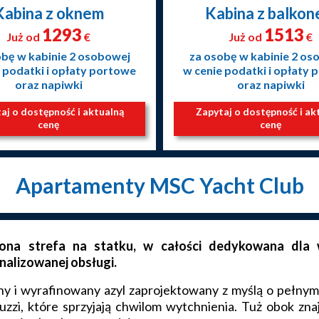
Kabina z oknem
Kabina z balko
1293
1513
Już od
€
Już od
€
obę w kabinie 2 osobowej
za osobę w kabinie 2 os
 podatki i opłaty portowe
w cenie podatki i opłaty
oraz napiwki
oraz napiwki
aj o dostępność i aktualną
Zapytaj o dostępność i ak
cenę
cenę
Apartamenty MSC Yacht Club
ona strefa na statku, w całości dedykowana dla w
nalizowanej obsługi.
y i wyrafinowany azyl zaprojektowany z myślą o pełnym
uzzi, które sprzyjają chwilom wytchnienia. Tuż obok zna