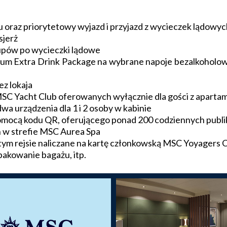
 oraz priorytetowy wyjazd i przyjazd z wycieczek lądowyc
sjerż
upów po wycieczki lądowe
mium Extra Drink Package na wybrane napoje bezalkoholow
ez lokaja
MSC Yacht Club oferowanych wyłącznie dla gości z apart
wa urządzenia dla 1 i 2 osoby w kabinie
mocą kodu QR, oferującego ponad 200 codziennych publikac
 w strefie MSC Aurea Spa
m rejsie naliczane na kartę członkowską MSC Yoyagers 
 pakowanie bagażu, itp.