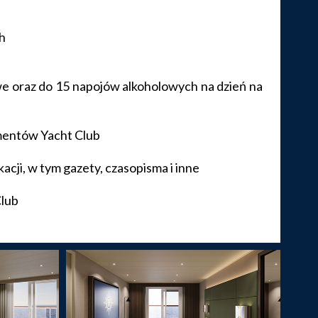
h
e oraz do 15 napojów alkoholowych na dzień na
amentów Yacht Club
ji, w tym gazety, czasopisma i inne
Club