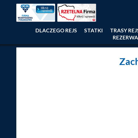
DLACZEGO REJS
STATKI
TRASY RE
REZERWA
Zac