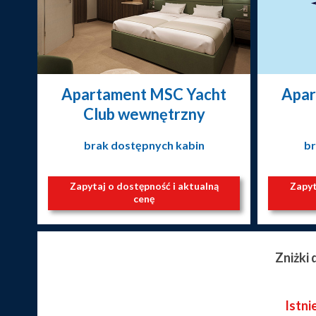
Apartament MSC Yacht
Apar
Club wewnętrzny
brak dostępnych kabin
br
Zapytaj o dostępność i aktualną
Zapyt
cenę
Zniżki
Istni