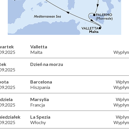
wartek
Valletta
09.2025
Malta
Wypłyni
tek
Dzień na morzu
09.2025
bota
Barcelona
Wpłyni
09.2025
Hiszpania
Wypłyni
dziela
Marsylia
Wpłyni
09.2025
Francja
Wypłyni
iedziałek
La Spezia
Wpłyni
09.2025
Włochy
Wypłyni