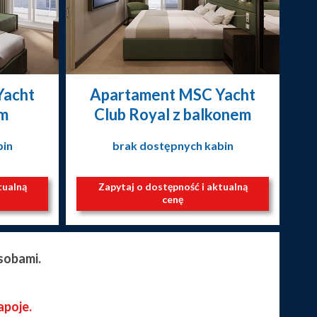
Yacht
Apartament MSC Yacht
em
Club Royal z balkonem
bin
brak dostępnych kabin
tualną
Zapytaj o dostępność i aktualną
cenę
sobami.
apoje.