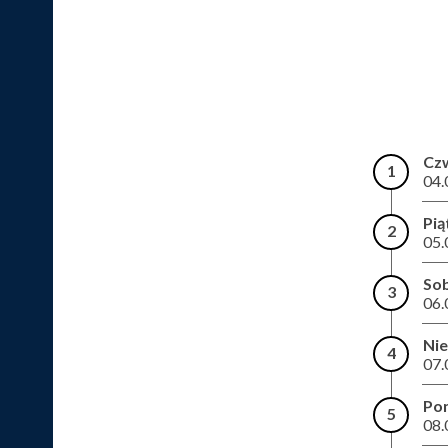
Cz
1
04.
Pią
2
05.
So
3
06.
Nie
4
07.
Pon
5
08.