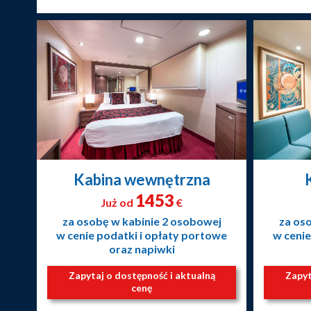
Kabina wewnętrzna
1453
Już od
€
za osobę w kabinie 2 osobowej
za os
w cenie podatki i opłaty portowe
w cenie
oraz napiwki
Zapytaj o dostępność i aktualną
Zapyt
cenę