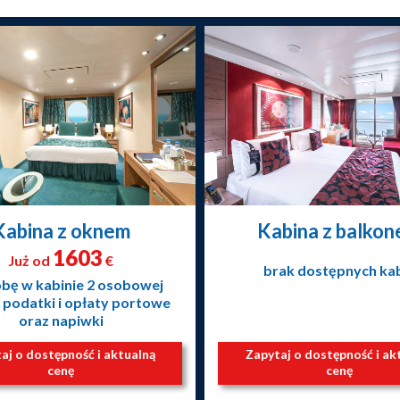
Kabina z oknem
Kabina z balko
1603
Już od
€
brak dostępnych ka
obę w kabinie 2 osobowej
 podatki i opłaty portowe
oraz napiwki
aj o dostępność i aktualną
Zapytaj o dostępność i ak
cenę
cenę