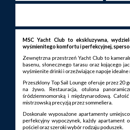
MSC Yacht Club to ekskluzywna, wydziel
wyśmienitego komfortu i perfekcyjnej, sperso
Zewnętrzna przestrzeń Yacht Club to kameraln
basenu, słonecznego tarasu oraz kojącego jac
wyśmienite drinki i orzeźwiające napoje idealne 
Przeszklony Top Sail Lounge oferuje przez 20 g
na żywo. Restauracja, otulona panoramic
śródziemnomorską i międzynarodową. Całość 
mistrzowską precyzją przez sommeliera.
Doskonale wyposażone apartamenty umiejscow
perfekcyjny wypoczynek, każdy apartament of
pościel oraz szeroki wybór rodzaju poduszek.