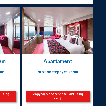
nem
Apartament
bin
brak dostępnych kabin
tualną
Zapytaj o dostępność i aktualną
cenę