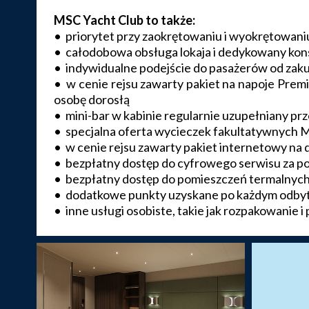
MSC Yacht Club to także:
• priorytet przy zaokrętowaniu i wyokrętowaniu
• całodobowa obsługa lokaja i dedykowany kon
• indywidualne podejście do pasażerów od zak
• w cenie rejsu zawarty pakiet na napoje Pre
osobę dorosłą
• mini-bar w kabinie regularnie uzupełniany prz
• specjalna oferta wycieczek fakultatywnych 
• w cenie rejsu zawarty pakiet internetowy na d
• bezpłatny dostęp do cyfrowego serwisu za po
• bezpłatny dostęp do pomieszczeń termalnych
• dodatkowe punkty uzyskane po każdym odbyty
• inne usługi osobiste, takie jak rozpakowanie i