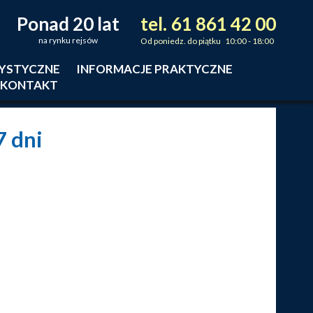
Ponad 20 lat
tel.
61
861
42
00
_
_
_
na rynku rejsów
Od poniedz. do piątku 10:00 - 18:00
RYSTYCZNE
INFORMACJE PRAKTYCZNE
KONTAKT
 7 dni