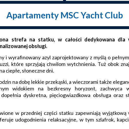
Apartamenty MSC Yacht Club
ona strefa na statku, w całości dedykowana dla w
nalizowanej obsługi.
y i wyrafinowany azyl zaprojektowany z myślą o pełnym
uzzi, które sprzyjają chwilom wytchnienia. Tuż obok zna
na ciepłe, słoneczne dni.
odzin na dobę lekkie przekąski, a wieczorami także elega
znym widokiem na bezkresny horyzont, zachwyca w
dopełnia dyskretna, pięciogwiazdkowa obsługa oraz 
ione w przedniej części statku zapewniają wyjątkową 
eruje udogodnienia relaksacyjne, w tym szlafrok, kapci