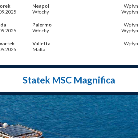
orek
Neapol
Wpłyni
09.2025
Włochy
Wypłyni
oda
Palermo
Wpłyni
09.2025
Włochy
Wypłyni
wartek
Valletta
Wpłyni
09.2025
Malta
Statek MSC Magnifica