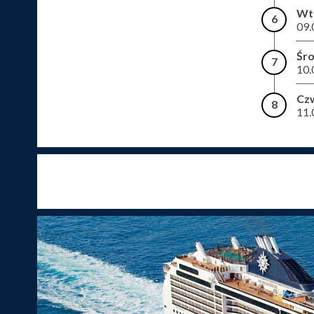
Wt
6
09.
Śr
7
10.
Cz
8
11.