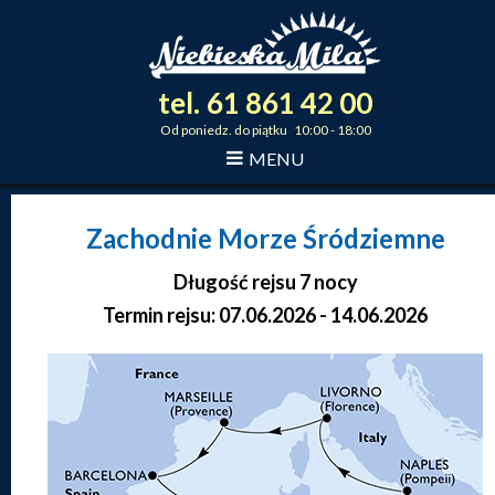
tel.
61
861
42
00
_
_
_
Od poniedz. do piątku 10:00 - 18:00
MENU
Zachodnie Morze Śródziemne
Długość rejsu 7 nocy
Termin rejsu: 07.06.2026 - 14.06.2026