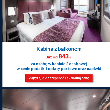
Kabina z balkonem
843
Już od
€
za osobę w kabinie 2 osobowej
w cenie podatki i opłaty portowe oraz napiwki
Zapytaj o dostępność i aktualną cenę