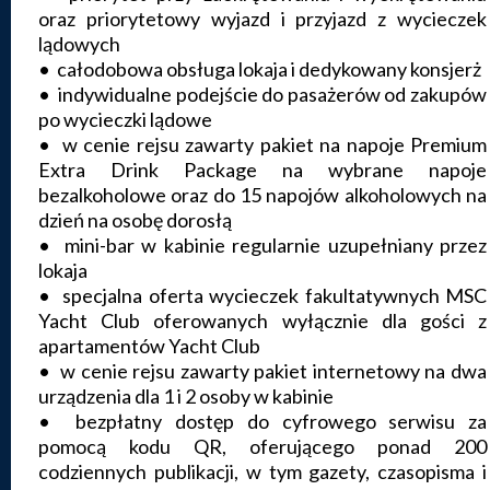
oraz priorytetowy wyjazd i przyjazd z wycieczek
lądowych
• całodobowa obsługa lokaja i dedykowany konsjerż
• indywidualne podejście do pasażerów od zakupów
po wycieczki lądowe
• w cenie rejsu zawarty pakiet na napoje Premium
Extra Drink Package na wybrane napoje
bezalkoholowe oraz do 15 napojów alkoholowych na
dzień na osobę dorosłą
• mini-bar w kabinie regularnie uzupełniany przez
lokaja
• specjalna oferta wycieczek fakultatywnych MSC
Yacht Club oferowanych wyłącznie dla gości z
apartamentów Yacht Club
• w cenie rejsu zawarty pakiet internetowy na dwa
urządzenia dla 1 i 2 osoby w kabinie
• bezpłatny dostęp do cyfrowego serwisu za
pomocą kodu QR, oferującego ponad 200
codziennych publikacji, w tym gazety, czasopisma i