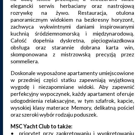
elegancki serwis herbaciany oraz nastrojową
rozrywkę na żywo. Restauracja, otulona
panoramicznym widokiem na bezkresny horyzont,
zachwyca wykwintnymi daniami inspirowanymi
kuchnią śródziemnomorską i międzynarodową.
Całość dopełnia dyskretna, pięciogwiazdkowa
obsługa oraz starannie dobrana karta win,
skomponowana z mistrzowską precyzją przez
sommeliera.
Doskonale wyposażone apartamenty umiejscowione
w przedniej części statku zapewniają wyjątkową
wygodę i niezapomniane widoki. Aby zapewnić
perfekcyjny wypoczynek, każdy apartament oferuje
udogodnienia relaksacyjne, w tym szlafrok, kapcie,
wysokiej klasy materace Memory, delikatną pościel
oraz szeroki wybór rodzaju poduszek.
MSC Yacht Club to także:
• priorytet przy zaokrętowaniu i wyokrętowaniu