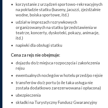
korzystanie z urządzeń sportowo-rekreacyjnych
na pokładzie statku (baseny, jacuzzi, zjeżdżalnie
wodne, boiska sportowe, itd.)
udział w imprezach rozrywkowych
organizowanych na statku (przedstawienia w
teatrze, koncerty, dyskoteki, pokazy, animacje,
itd.)
napiwki dla obsługi statku
Cena za rejs nie obejmuje:
dojazdu do/z miejsca rozpoczęcia i zakończenia
rejsu
ewentualnych noclegów w hotelu przed/po rejsie
transferów do/z portu (o ile taka usługa nie
została dodatkowo zarezerwowana i opłacona)
ubezpieczenia
składki na Turystyczny Fundusz Gwarancyjny