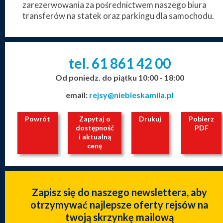
zarezerwowania za pośrednictwem naszego biura
transferów na statek oraz parkingu dla samochodu.
tel. 61
861
42
00
_
_
_
Od poniedz. do piątku 10:00 - 18:00
email:
rejsy@niebieskamila.pl
Powrót
Zapytaj o
Drukuj
Pobierz
dostępność
PDF
i aktualną
cenę
Zapisz się do naszego newslettera, aby
otrzymywać najlepsze oferty rejsów na
twoją skrzynkę mailową