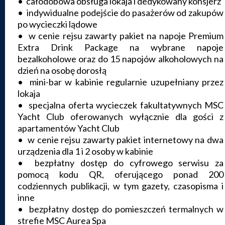
• całodobowa obsługa lokaja i dedykowany konsjerż
• indywidualne podejście do pasażerów od zakupów
po wycieczki lądowe
• w cenie rejsu zawarty pakiet na napoje Premium
Extra Drink Package na wybrane napoje
bezalkoholowe oraz do 15 napojów alkoholowych na
dzień na osobę dorosłą
• mini-bar w kabinie regularnie uzupełniany przez
lokaja
• specjalna oferta wycieczek fakultatywnych MSC
Yacht Club oferowanych wyłącznie dla gości z
apartamentów Yacht Club
• w cenie rejsu zawarty pakiet internetowy na dwa
urządzenia dla 1 i 2 osoby w kabinie
• bezpłatny dostęp do cyfrowego serwisu za
pomocą kodu QR, oferującego ponad 200
codziennych publikacji, w tym gazety, czasopisma i
inne
• bezpłatny dostęp do pomieszczeń termalnych w
strefie MSC Aurea Spa