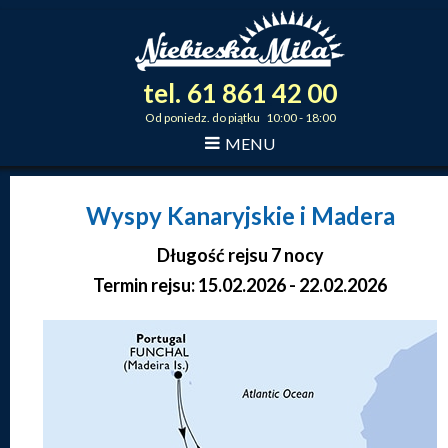
tel.
61
861
42
00
_
_
_
Od poniedz. do piątku 10:00 - 18:00
MENU
Wyspy Kanaryjskie i Madera
Długość rejsu 7 nocy
Termin rejsu: 15.02.2026 - 22.02.2026