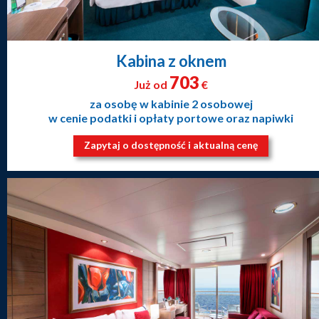
Kabina z oknem
703
Już od
€
za osobę w kabinie 2 osobowej
w cenie podatki i opłaty portowe oraz napiwki
Zapytaj o dostępność i aktualną cenę