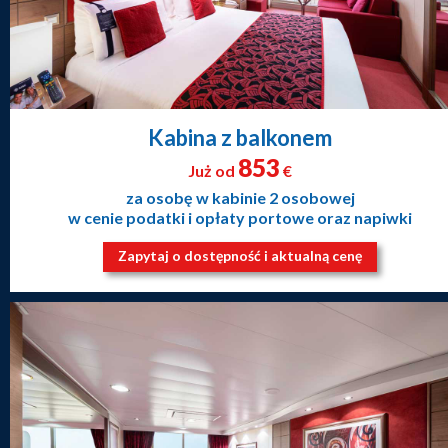
Kabina z balkonem
853
Już od
€
za osobę w kabinie 2 osobowej
w cenie podatki i opłaty portowe oraz napiwki
Zapytaj o dostępność i aktualną cenę