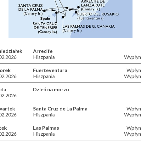
iedziałek
Arrecife
02.2026
Hiszpania
Wypłyni
orek
Fuerteventura
Wpłyni
02.2026
Hiszpania
Wypłyni
oda
Dzień na morzu
02.2026
wartek
Santa Cruz de La Palma
Wpłyni
02.2026
Hiszpania
Wypłyni
tek
Las Palmas
Wpłyni
02.2026
Hiszpania
Wypłyni