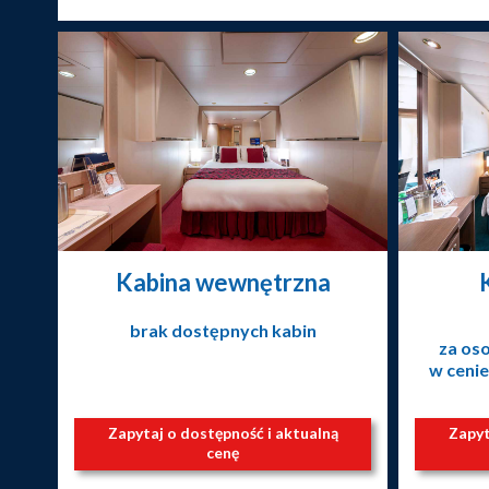
Kabina wewnętrzna
brak dostępnych kabin
za os
w cenie
Zapytaj o dostępność i aktualną
Zapyt
cenę