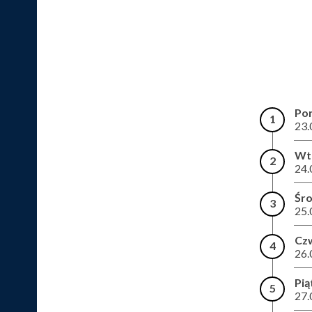
Pon
1
23.
Wt
2
24.
Śr
3
25.
Cz
4
26.
Pią
5
27.