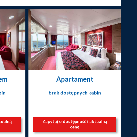
nem
Apartament
bin
brak dostępnych kabin
tualną
Zapytaj o dostępność i aktualną
cenę