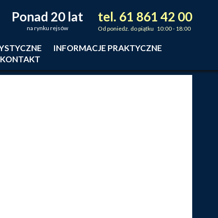
Ponad 20 lat
tel.
61
861
42
00
_
_
_
na rynku rejsów
Od poniedz. do piątku 10:00 - 18:00
RYSTYCZNE
INFORMACJE PRAKTYCZNE
KONTAKT