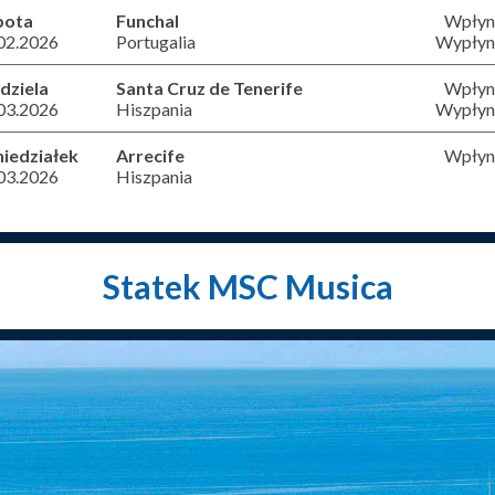
bota
Funchal
Wpłyni
02.2026
Portugalia
Wypłyni
dziela
Santa Cruz de Tenerife
Wpłyni
03.2026
Hiszpania
Wypłyni
iedziałek
Arrecife
Wpłyni
03.2026
Hiszpania
Statek MSC Musica