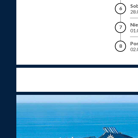
So
6
28.
Nie
7
01.
Pon
8
02.