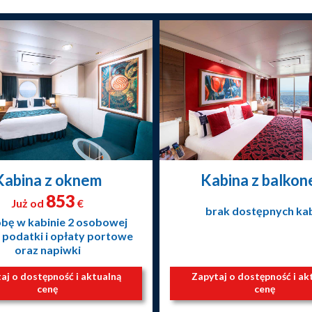
Kabina z oknem
Kabina z balko
853
Już od
€
brak dostępnych ka
obę w kabinie 2 osobowej
 podatki i opłaty portowe
oraz napiwki
aj o dostępność i aktualną
Zapytaj o dostępność i ak
cenę
cenę