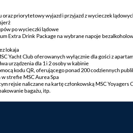
 oraz priorytetowy wyjazd i przyjazd z wycieczek lądowyc
sjerż
upów po wycieczki lądowe
mium Extra Drink Package na wybrane napoje bezalkoholow
ez lokaja
MSC Yacht Club oferowanych wyłącznie dla gości z apart
wa urządzenia dla 1 i 2 osoby w kabinie
mocą kodu QR, oferującego ponad 200 codziennych publikac
 w strefie MSC Aurea Spa
m rejsie naliczane na kartę członkowską MSC Yoyagers 
 pakowanie bagażu, itp.