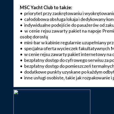
MSC Yacht Club to także:
• priorytet przy zaokrętowaniu i wyokrętowaniu
• całodobowa obsługa lokaja i dedykowany kon
• indywidualne podejście do pasażerów od zak
• w cenie rejsu zawarty pakiet na napoje Pre
osobę dorosłą
• mini-bar w kabinie regularnie uzupełniany prz
• specjalna oferta wycieczek fakultatywnych 
• w cenie rejsu zawarty pakiet internetowy na d
• bezpłatny dostęp do cyfrowego serwisu za po
• bezpłatny dostęp do pomieszczeń termalnych
• dodatkowe punkty uzyskane po każdym odbyty
• inne usługi osobiste, takie jak rozpakowanie i