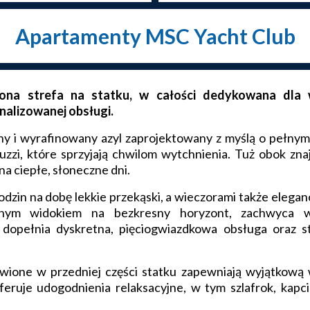
Apartamenty MSC Yacht Club
ona strefa na statku, w całości dedykowana dla w
nalizowanej obsługi.
y i wyrafinowany azyl zaprojektowany z myślą o pełnym
uzzi, które sprzyjają chwilom wytchnienia. Tuż obok zna
na ciepłe, słoneczne dni.
odzin na dobę lekkie przekąski, a wieczorami także elega
znym widokiem na bezkresny horyzont, zachwyca w
dopełnia dyskretna, pięciogwiazdkowa obsługa oraz 
ione w przedniej części statku zapewniają wyjątkową 
eruje udogodnienia relaksacyjne, w tym szlafrok, kapci