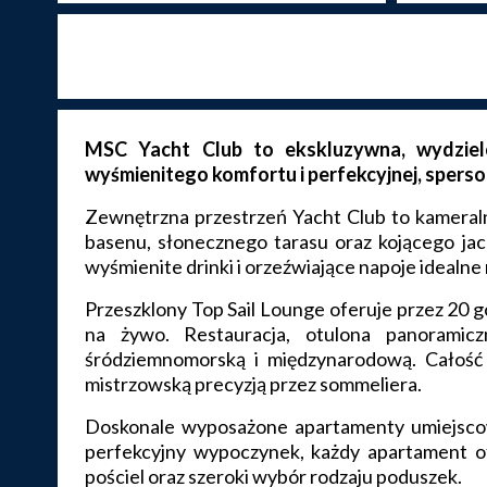
MSC Yacht Club to ekskluzywna, wydziel
wyśmienitego komfortu i perfekcyjnej, sperso
Zewnętrzna przestrzeń Yacht Club to kameraln
basenu, słonecznego tarasu oraz kojącego jac
wyśmienite drinki i orzeźwiające napoje idealne 
Przeszklony Top Sail Lounge oferuje przez 20 g
na żywo. Restauracja, otulona panoramic
śródziemnomorską i międzynarodową. Całość 
mistrzowską precyzją przez sommeliera.
Doskonale wyposażone apartamenty umiejscow
perfekcyjny wypoczynek, każdy apartament of
pościel oraz szeroki wybór rodzaju poduszek.