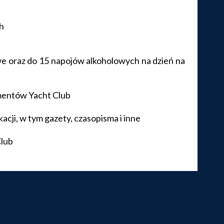
h
e oraz do 15 napojów alkoholowych na dzień na
amentów Yacht Club
ji, w tym gazety, czasopisma i inne
Club