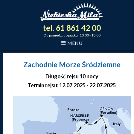
tel.
61
861
42
00
_
_
_
Od poniedz. do piątku 10:00 - 18:00
MENU
Zachodnie Morze Śródziemne
Długość rejsu 10 nocy
Termin rejsu: 12.07.2025 - 22.07.2025