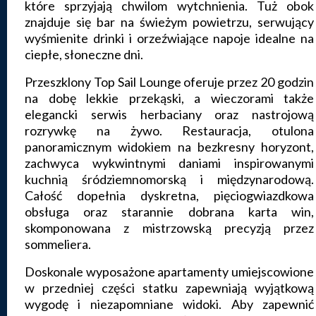
które sprzyjają chwilom wytchnienia. Tuż obok
znajduje się bar na świeżym powietrzu, serwujący
wyśmienite drinki i orzeźwiające napoje idealne na
ciepłe, słoneczne dni.
Przeszklony Top Sail Lounge oferuje przez 20 godzin
na dobę lekkie przekąski, a wieczorami także
elegancki serwis herbaciany oraz nastrojową
rozrywkę na żywo. Restauracja, otulona
panoramicznym widokiem na bezkresny horyzont,
zachwyca wykwintnymi daniami inspirowanymi
kuchnią śródziemnomorską i międzynarodową.
Całość dopełnia dyskretna, pięciogwiazdkowa
obsługa oraz starannie dobrana karta win,
skomponowana z mistrzowską precyzją przez
sommeliera.
Doskonale wyposażone apartamenty umiejscowione
w przedniej części statku zapewniają wyjątkową
wygodę i niezapomniane widoki. Aby zapewnić