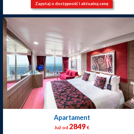
Zapytaj o dostępność i aktualną cenę
Apartament
2849
Już od
€