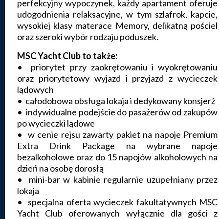
perfekcyjny wypoczynek, każdy apartament oferuje
udogodnienia relaksacyjne, w tym szlafrok, kapcie,
wysokiej klasy materace Memory, delikatną pościel
oraz szeroki wybór rodzaju poduszek.
MSC Yacht Club to także:
• priorytet przy zaokrętowaniu i wyokrętowaniu
oraz priorytetowy wyjazd i przyjazd z wycieczek
lądowych
• całodobowa obsługa lokaja i dedykowany konsjerż
• indywidualne podejście do pasażerów od zakupów
po wycieczki lądowe
• w cenie rejsu zawarty pakiet na napoje Premium
Extra Drink Package na wybrane napoje
bezalkoholowe oraz do 15 napojów alkoholowych na
dzień na osobę dorosłą
• mini-bar w kabinie regularnie uzupełniany przez
lokaja
• specjalna oferta wycieczek fakultatywnych MSC
Yacht Club oferowanych wyłącznie dla gości z