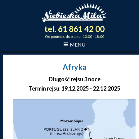
tel.
61
861
42
00
_
_
_
Od poniedz. do piątku 10:00 - 18:00
MENU
Afryka
Długość rejsu 3 noce
Termin rejsu: 19.12.2025 - 22.12.2025