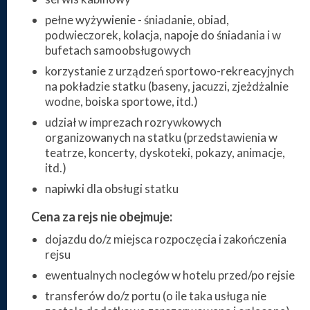
pełne wyżywienie - śniadanie, obiad,
podwieczorek, kolacja, napoje do śniadania i w
bufetach samoobsługowych
korzystanie z urządzeń sportowo-rekreacyjnych
na pokładzie statku (baseny, jacuzzi, zjeżdżalnie
wodne, boiska sportowe, itd.)
udział w imprezach rozrywkowych
organizowanych na statku (przedstawienia w
teatrze, koncerty, dyskoteki, pokazy, animacje,
itd.)
napiwki dla obsługi statku
Cena za rejs nie obejmuje:
dojazdu do/z miejsca rozpoczęcia i zakończenia
rejsu
ewentualnych noclegów w hotelu przed/po rejsie
transferów do/z portu (o ile taka usługa nie