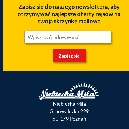
Zapisz się do naszego newslettera, aby
otrzymywać najlepsze oferty rejsów na
twoją skrzynkę mailową
Zapisz się
Niebieska Mila
Grunwaldzka 229
60-179 Poznań