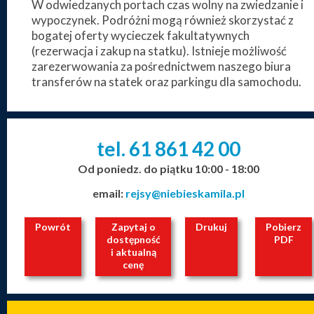
W odwiedzanych portach czas wolny na zwiedzanie i
wypoczynek. Podróżni mogą również skorzystać z
bogatej oferty wycieczek fakultatywnych
(rezerwacja i zakup na statku). Istnieje możliwość
zarezerwowania za pośrednictwem naszego biura
transferów na statek oraz parkingu dla samochodu.
tel. 61
861
42
00
_
_
_
Od poniedz. do piątku 10:00 - 18:00
email:
rejsy@niebieskamila.pl
Powrót
Zapytaj o
Drukuj
Pobierz
dostępność
PDF
i aktualną
cenę