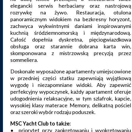
elegancki serwis herbaciany oraz nastrojową
rozrywkę na żywo. Restauracja, otulona
panoramicznym widokiem na bezkresny horyzont,
zachwyca wykwintnymi daniami inspirowanymi
kuchnią śródziemnomorską i międzynarodową.
Całość dopełnia dyskretna, pięciogwiazdkowa
obsługa oraz starannie dobrana karta win,
skomponowana z mistrzowską precyzją przez
sommeliera.
Doskonale wyposażone apartamenty umiejscowione
w przedniej części statku zapewniają wyjątkową
wygodę i niezapomniane widoki. Aby zapewnić
perfekcyjny wypoczynek, każdy apartament oferuje
udogodnienia relaksacyjne, w tym szlafrok, kapcie,
wysokiej klasy materace Memory, delikatną pościel
oraz szeroki wybór rodzaju poduszek.
MSC Yacht Club to także:
• priorytet przy zaokrętowaniu i wyokrętowaniu