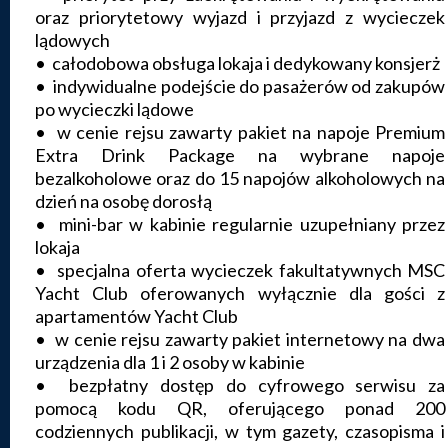
oraz priorytetowy wyjazd i przyjazd z wycieczek
lądowych
• całodobowa obsługa lokaja i dedykowany konsjerż
• indywidualne podejście do pasażerów od zakupów
po wycieczki lądowe
• w cenie rejsu zawarty pakiet na napoje Premium
Extra Drink Package na wybrane napoje
bezalkoholowe oraz do 15 napojów alkoholowych na
dzień na osobę dorosłą
• mini-bar w kabinie regularnie uzupełniany przez
lokaja
• specjalna oferta wycieczek fakultatywnych MSC
Yacht Club oferowanych wyłącznie dla gości z
apartamentów Yacht Club
• w cenie rejsu zawarty pakiet internetowy na dwa
urządzenia dla 1 i 2 osoby w kabinie
• bezpłatny dostęp do cyfrowego serwisu za
pomocą kodu QR, oferującego ponad 200
codziennych publikacji, w tym gazety, czasopisma i