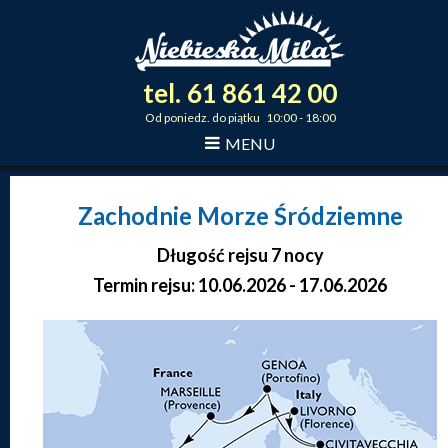
tel.
61
861
42
00
_
_
_
Od poniedz. do piątku 10:00 - 18:00
MENU
Zachodnie Morze Śródziemne
Długość rejsu 7 nocy
Termin rejsu: 10.06.2026 - 17.06.2026