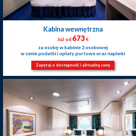
Kabina wewnętrzna
673
Już od
€
za osobę w kabinie 2 osobowej
w cenie podatki i opłaty portowe oraz napiwki
Zapytaj o dostępność i aktualną cenę