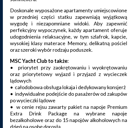
Doskonale wyposażone apartamenty umiejscowione
w przedniej części statku zapewniają wyjątkową
wygodę i niezapomniane widoki. Aby zapewnić
perfekcyjny wypoczynek, każdy apartament oferuje
udogodnienia relaksacyjne, w tym szlafrok, kapcie,
wysokiej klasy materace Memory, delikatną pościel
oraz szeroki wybór rodzaju poduszek.
MSC Yacht Club to także:
• priorytet przy zaokrętowaniu i wyokrętowaniu
oraz priorytetowy wyjazd i przyjazd z wycieczek
lądowych
• całodobowa obsługa lokaja i dedykowany konsjerż
• indywidualne podejście do pasażerów od zakupów
po wycieczki lądowe
• w cenie rejsu zawarty pakiet na napoje Premium
Extra Drink Package na wybrane napoje
bezalkoholowe oraz do 15 napojów alkoholowych na
dzień na osobę dorosłą