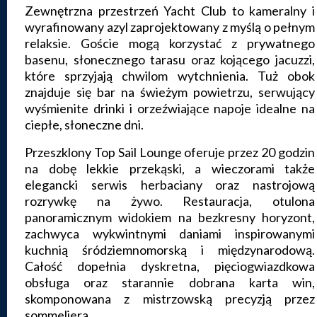
Zewnętrzna przestrzeń Yacht Club to kameralny i
wyrafinowany azyl zaprojektowany z myślą o pełnym
relaksie. Goście mogą korzystać z prywatnego
basenu, słonecznego tarasu oraz kojącego jacuzzi,
które sprzyjają chwilom wytchnienia. Tuż obok
znajduje się bar na świeżym powietrzu, serwujący
wyśmienite drinki i orzeźwiające napoje idealne na
ciepłe, słoneczne dni.
Przeszklony Top Sail Lounge oferuje przez 20 godzin
na dobę lekkie przekąski, a wieczorami także
elegancki serwis herbaciany oraz nastrojową
rozrywkę na żywo. Restauracja, otulona
panoramicznym widokiem na bezkresny horyzont,
zachwyca wykwintnymi daniami inspirowanymi
kuchnią śródziemnomorską i międzynarodową.
Całość dopełnia dyskretna, pięciogwiazdkowa
obsługa oraz starannie dobrana karta win,
skomponowana z mistrzowską precyzją przez
sommeliera.