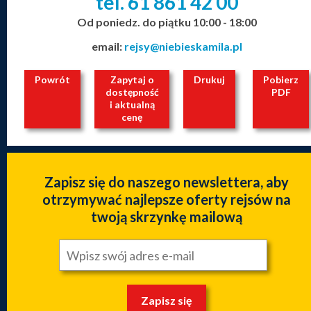
tel. 61
861
42
00
_
_
_
Od poniedz. do piątku 10:00 - 18:00
email:
rejsy@niebieskamila.pl
Powrót
Zapytaj o
Drukuj
Pobierz
dostępność
PDF
i aktualną
cenę
Zapisz się do naszego newslettera, aby
otrzymywać najlepsze oferty rejsów na
twoją skrzynkę mailową
Zapisz się