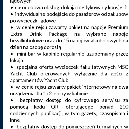
lądowych
• całodobowa obsługa lokaja i dedykowany konsjerż
• indywidualne podejście do pasażerów od zakupów
po wycieczki lądowe
• w cenie rejsu zawarty pakiet na napoje Premium
Extra Drink Package na wybrane napoje
bezalkoholowe oraz do 15 napojów alkoholowych na
dzień na osobę dorosłą
• mini-bar w kabinie regularnie uzupełniany przez
lokaja
• specjalna oferta wycieczek fakultatywnych MSC
Yacht Club oferowanych wyłącznie dla gości z
apartamentów Yacht Club
• w cenie rejsu zawarty pakiet internetowy na dwa
urządzenia dla 1 i 2 osoby w kabinie
• bezpłatny dostęp do cyfrowego serwisu za
pomocą kodu QR, oferującego ponad 200
codziennych publikacji, w tym gazety, czasopisma i
inne
• bezpłatny dostęp do pomieszczeń termalnych w