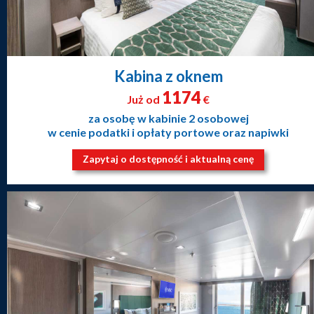
Kabina z oknem
1174
Już od
€
za osobę w kabinie 2 osobowej
w cenie podatki i opłaty portowe oraz napiwki
Zapytaj o dostępność i aktualną cenę