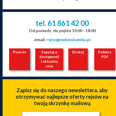
tel. 61
861
42
00
_
_
_
Od poniedz. do piątku 10:00 - 18:00
email:
rejsy@niebieskamila.pl
Powrót
Zapytaj o
Drukuj
Pobierz
dostępność
PDF
i aktualną
cenę
Zapisz się do naszego newslettera, aby
otrzymywać najlepsze oferty rejsów na
twoją skrzynkę mailową