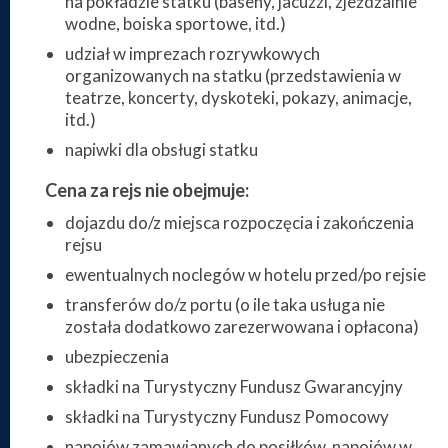
na pokładzie statku (baseny, jacuzzi, zjeżdżalnie
wodne, boiska sportowe, itd.)
udział w imprezach rozrywkowych
organizowanych na statku (przedstawienia w
teatrze, koncerty, dyskoteki, pokazy, animacje,
itd.)
napiwki dla obsługi statku
Cena za rejs nie obejmuje:
dojazdu do/z miejsca rozpoczęcia i zakończenia
rejsu
ewentualnych noclegów w hotelu przed/po rejsie
transferów do/z portu (o ile taka usługa nie
została dodatkowo zarezerwowana i opłacona)
ubezpieczenia
składki na Turystyczny Fundusz Gwarancyjny
składki na Turystyczny Fundusz Pomocowy
napojów zamawianych do posiłków, napojów w