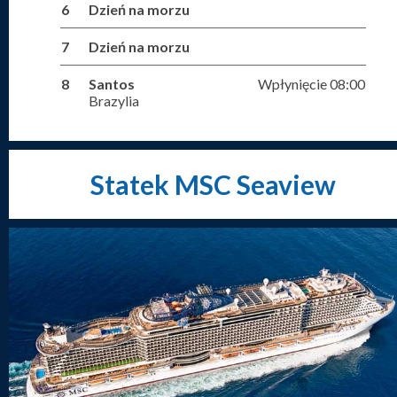
6
Dzień na morzu
7
Dzień na morzu
8
Santos
Wpłynięcie 08:00
Brazylia
Statek MSC Seaview