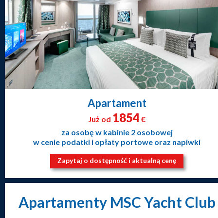
Apartament
1854
Już od
€
za osobę w kabinie 2 osobowej
w cenie podatki i opłaty portowe oraz napiwki
Zapytaj o dostępność i aktualną cenę
Apartamenty MSC Yacht Club