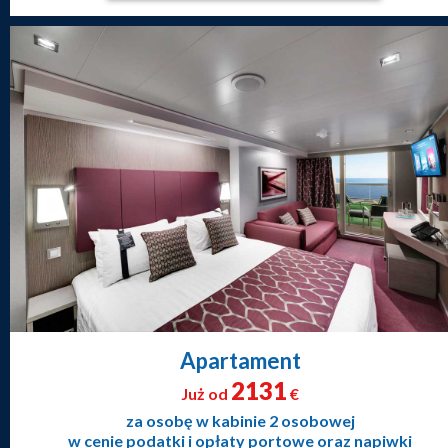
Apartament
2131
Już od
€
za osobę w kabinie 2 osobowej
w cenie podatki i opłaty portowe oraz napiwki