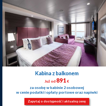
Kabina z balkonem
891
Już od
€
za osobę w kabinie 2 osobowej
w cenie podatki i opłaty portowe oraz napiwki
Zapytaj o dostępność i aktualną cenę