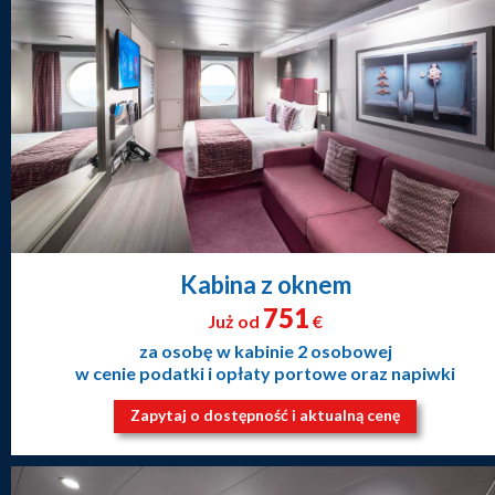
Kabina z oknem
751
Już od
€
za osobę w kabinie 2 osobowej
w cenie podatki i opłaty portowe oraz napiwki
Zapytaj o dostępność i aktualną cenę