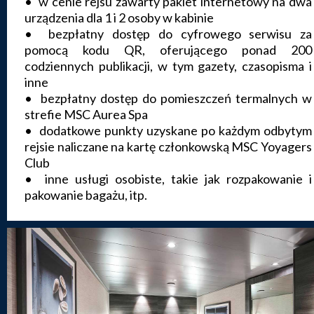
• w cenie rejsu zawarty pakiet internetowy na dwa
urządzenia dla 1 i 2 osoby w kabinie
• bezpłatny dostęp do cyfrowego serwisu za
pomocą kodu QR, oferującego ponad 200
codziennych publikacji, w tym gazety, czasopisma i
inne
• bezpłatny dostęp do pomieszczeń termalnych w
strefie MSC Aurea Spa
• dodatkowe punkty uzyskane po każdym odbytym
rejsie naliczane na kartę członkowską MSC Yoyagers
Club
• inne usługi osobiste, takie jak rozpakowanie i
pakowanie bagażu, itp.