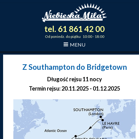
tel.
61
861
42
00
_
_
_
Od poniedz. do piątku 10:00 - 18:00
MENU
Z Southampton do Bridgetown
Długość rejsu 11 nocy
Termin rejsu: 20.11.2025 - 01.12.2025