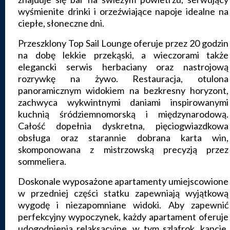
wyśmienite drinki i orzeźwiające napoje idealne na
ciepłe, słoneczne dni.
Przeszklony Top Sail Lounge oferuje przez 20 godzin
na dobę lekkie przekąski, a wieczorami także
elegancki serwis herbaciany oraz nastrojową
rozrywkę na żywo. Restauracja, otulona
panoramicznym widokiem na bezkresny horyzont,
zachwyca wykwintnymi daniami inspirowanymi
kuchnią śródziemnomorską i międzynarodową.
Całość dopełnia dyskretna, pięciogwiazdkowa
obsługa oraz starannie dobrana karta win,
skomponowana z mistrzowską precyzją przez
sommeliera.
Doskonale wyposażone apartamenty umiejscowione
w przedniej części statku zapewniają wyjątkową
wygodę i niezapomniane widoki. Aby zapewnić
perfekcyjny wypoczynek, każdy apartament oferuje
udogodnienia relaksacyjne, w tym szlafrok, kapcie,