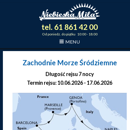
tel.
61
861
42
00
_
_
_
Od poniedz. do piątku 10:00 - 18:00
MENU
Zachodnie Morze Śródziemne
Długość rejsu 7 nocy
Termin rejsu: 10.06.2026 - 17.06.2026