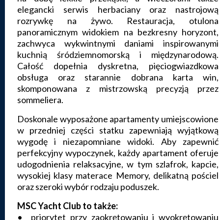
elegancki serwis herbaciany oraz nastrojową
rozrywkę na żywo. Restauracja, otulona
panoramicznym widokiem na bezkresny horyzont,
zachwyca wykwintnymi daniami inspirowanymi
kuchnią śródziemnomorską i międzynarodową.
Całość dopełnia dyskretna, pięciogwiazdkowa
obsługa oraz starannie dobrana karta win,
skomponowana z mistrzowską precyzją przez
sommeliera.
Doskonale wyposażone apartamenty umiejscowione
w przedniej części statku zapewniają wyjątkową
wygodę i niezapomniane widoki. Aby zapewnić
perfekcyjny wypoczynek, każdy apartament oferuje
udogodnienia relaksacyjne, w tym szlafrok, kapcie,
wysokiej klasy materace Memory, delikatną pościel
oraz szeroki wybór rodzaju poduszek.
MSC Yacht Club to także:
• priorytet przy zaokrętowaniu i wyokrętowaniu