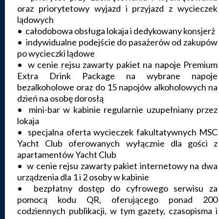
oraz priorytetowy wyjazd i przyjazd z wycieczek
lądowych
• całodobowa obsługa lokaja i dedykowany konsjerż
• indywidualne podejście do pasażerów od zakupów
po wycieczki lądowe
• w cenie rejsu zawarty pakiet na napoje Premium
Extra Drink Package na wybrane napoje
bezalkoholowe oraz do 15 napojów alkoholowych na
dzień na osobę dorosłą
• mini-bar w kabinie regularnie uzupełniany przez
lokaja
• specjalna oferta wycieczek fakultatywnych MSC
Yacht Club oferowanych wyłącznie dla gości z
apartamentów Yacht Club
• w cenie rejsu zawarty pakiet internetowy na dwa
urządzenia dla 1 i 2 osoby w kabinie
• bezpłatny dostęp do cyfrowego serwisu za
pomocą kodu QR, oferującego ponad 200
codziennych publikacji, w tym gazety, czasopisma i