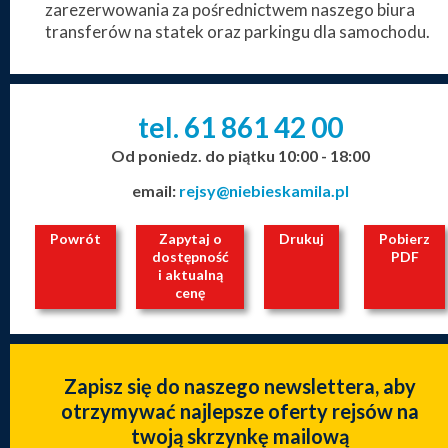
zarezerwowania za pośrednictwem naszego biura
transferów na statek oraz parkingu dla samochodu.
tel. 61
861
42
00
_
_
_
Od poniedz. do piątku 10:00 - 18:00
email:
rejsy@niebieskamila.pl
Powrót
Zapytaj o
Drukuj
Pobierz
dostępność
PDF
i aktualną
cenę
Zapisz się do naszego newslettera, aby
otrzymywać najlepsze oferty rejsów na
twoją skrzynkę mailową