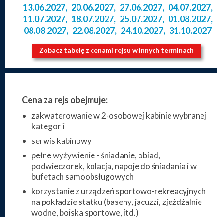
13.06.2027
,
20.06.2027
,
27.06.2027
,
04.07.2027
,
11.07.2027
,
18.07.2027
,
25.07.2027
,
01.08.2027
,
08.08.2027
,
22.08.2027
,
24.10.2027
,
31.10.2027
Zobacz tabelę z cenami rejsu w innych terminach
Cena za rejs obejmuje:
zakwaterowanie w 2-osobowej kabinie wybranej
kategorii
serwis kabinowy
pełne wyżywienie - śniadanie, obiad,
podwieczorek, kolacja, napoje do śniadania i w
bufetach samoobsługowych
korzystanie z urządzeń sportowo-rekreacyjnych
na pokładzie statku (baseny, jacuzzi, zjeżdżalnie
wodne, boiska sportowe, itd.)