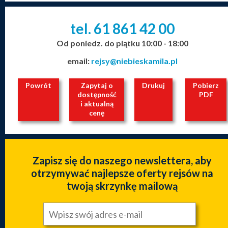
tel. 61
861
42
00
_
_
_
Od poniedz. do piątku 10:00 - 18:00
email:
rejsy@niebieskamila.pl
Powrót
Zapytaj o
Drukuj
Pobierz
dostępność
PDF
i aktualną
cenę
Zapisz się do naszego newslettera, aby
otrzymywać najlepsze oferty rejsów na
twoją skrzynkę mailową