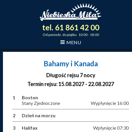
tel.
61
861
42
00
_
_
_
Od poniedz. do piątku 10:00 - 18:00
MENU
Bahamy i Kanada
Długość rejsu 7 nocy
Termin rejsu: 15.08.2027 - 22.08.2027
1
Boston
Stany Zjednoczone
Wypłynięcie 16:00
2
Dzień na morzu
3
Halifax
Wpłynięcie 07:30