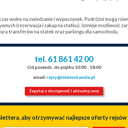
zas wolny na zwiedzanie i wypoczynek. Podróżni mogą równi
ywnych (rezerwacja i zakup na statku). Istnieje możliwość z
ura transferów na statek oraz parkingu dla samochodu.
tel. 61
861
42
00
_
_
_
Od poniedz. do piątku 10:00 - 18:00
email:
rejsy@niebieskamila.pl
Zapytaj o dostępność i aktualną cenę
slettera, aby otrzymywać najlepsze oferty rejsów