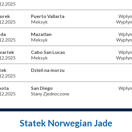
12.2025
orek
Puerto Vallarta
Wpłyni
12.2025
Meksyk
Wypłyni
oda
Mazatlan
Wpłyni
12.2025
Meksyk
Wypłyni
wartek
Cabo San Lucas
Wpłyni
12.2025
Meksyk
Wypłyni
tek
Dzień na morzu
12.2025
bota
San Diego
Wpłyni
12.2025
Stany Zjednoczone
Statek Norwegian Jade