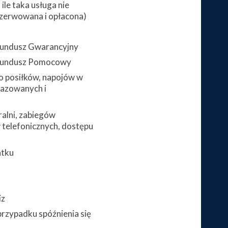
ile taka usługa nie
zerwowana i opłacona)
 Fundusz Gwarancyjny
 Fundusz Pomocowy
 posiłków, napojów w
gazowanych i
alni, zabiegów
telefonicznych, dostępu
atku
iz
przypadku spóźnienia się