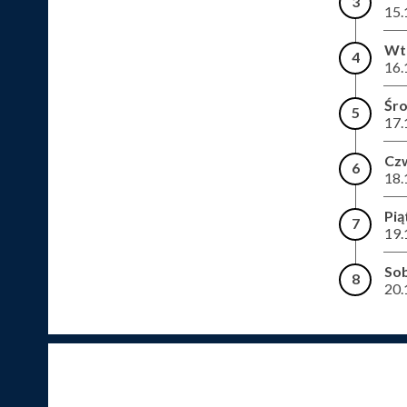
3
15.
Wt
4
16.
Śr
5
17.
Cz
6
18.
Pią
7
19.
So
8
20.