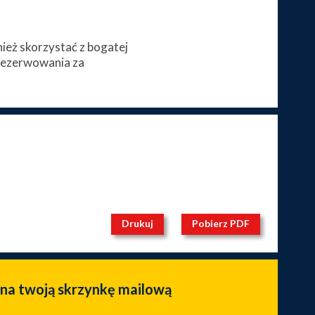
eż skorzystać z bogatej
arezerwowania za
Drukuj
Pobierz PDF
 na twoją skrzynkę mailową