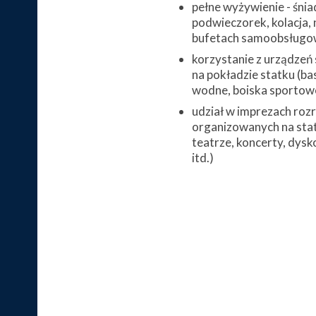
pełne wyżywienie - śnia
podwieczorek, kolacja, 
bufetach samoobsługo
korzystanie z urządzeń
na pokładzie statku (bas
wodne, boiska sportowe,
udział w imprezach ro
organizowanych na stat
teatrze, koncerty, dysk
itd.)