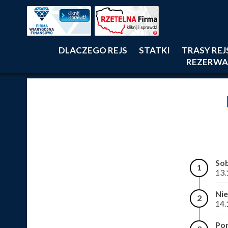
DLACZEGO REJS
STATKI
TRASY RE
REZERWA
So
1
13.
Nie
2
14.
Pon