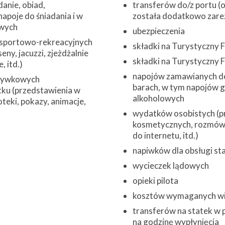
danie, obiad,
transferów do/z portu (o 
napoje do śniadania i w
została dodatkowo zare
wych
ubezpieczenia
 sportowo-rekreacyjnych
składki na Turystyczny
eny, jacuzzi, zjeżdżalnie
składki na Turystyczny
 itd.)
napojów zamawianych do
zrywkowych
barach, w tym napojów 
ku (przedstawienia w
alkoholowych
oteki, pokazy, animacje,
wydatków osobistych (pr
kosmetycznych, rozmów 
do internetu, itd.)
napiwków dla obsługi st
wycieczek lądowych
opieki pilota
kosztów wymaganych w
transferów na statek w 
na godzinę wypłynięcia