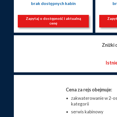
brak dostępnych kabin
br
Zapytaj o dostępność i aktualną
Zapyt
cenę
Zniżki
Istni
Cena za rejs obejmuje:
zakwaterowanie w 2-os
kategorii
serwis kabinowy