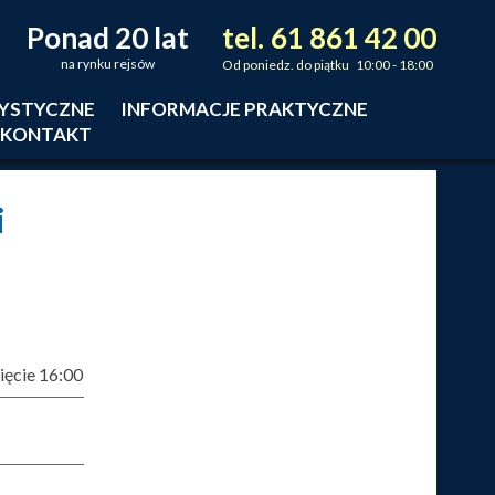
Ponad 20 lat
tel.
61
861
42
00
_
_
_
na rynku rejsów
Od poniedz. do piątku 10:00 - 18:00
RYSTYCZNE
INFORMACJE PRAKTYCZNE
KONTAKT
i
ęcie 16:00