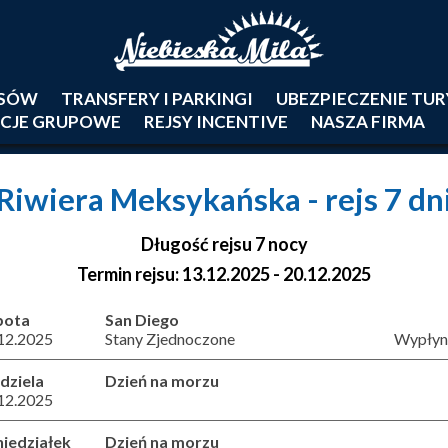
JSÓW
TRANSFERY I PARKINGI
UBEZPIECZENIE TU
CJE GRUPOWE
REJSY INCENTIVE
NASZA FIRMA
Riwiera Meksykańska
- rejs 7 dn
Długość rejsu 7 nocy
Termin rejsu: 13.12.2025 - 20.12.2025
bota
San Diego
12.2025
Stany Zjednoczone
Wypłyni
dziela
Dzień na morzu
12.2025
iedziałek
Dzień na morzu