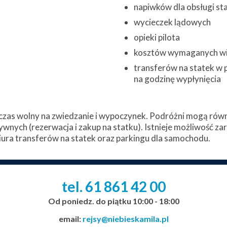
napiwków dla obsługi st
wycieczek lądowych
opieki pilota
kosztów wymaganych w
transferów na statek w 
na godzinę wypłynięcia
zas wolny na zwiedzanie i wypoczynek. Podróżni mogą równi
ywnych (rezerwacja i zakup na statku). Istnieje możliwość z
ura transferów na statek oraz parkingu dla samochodu.
tel. 61
861
42
00
_
_
_
Od poniedz. do piątku 10:00 - 18:00
email:
rejsy@niebieskamila.pl