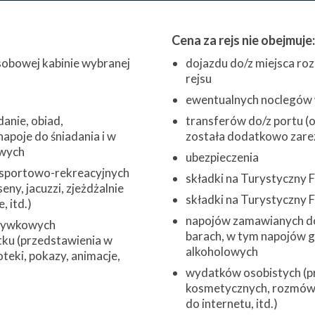
Cena za rejs nie obejmuje:
obowej kabinie wybranej
dojazdu do/z miejsca roz
rejsu
ewentualnych noclegów w
danie, obiad,
transferów do/z portu (o 
napoje do śniadania i w
została dodatkowo zare
wych
ubezpieczenia
 sportowo-rekreacyjnych
składki na Turystyczny
eny, jacuzzi, zjeżdżalnie
składki na Turystyczny
 itd.)
napojów zamawianych do
zrywkowych
barach, w tym napojów 
ku (przedstawienia w
alkoholowych
oteki, pokazy, animacje,
wydatków osobistych (pr
kosmetycznych, rozmów 
do internetu, itd.)