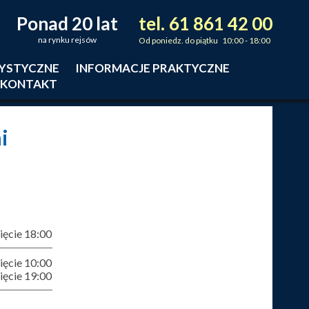
Ponad 20 lat
tel.
61
861
42
00
_
_
_
na rynku rejsów
Od poniedz. do piątku 10:00 - 18:00
RYSTYCZNE
INFORMACJE PRAKTYCZNE
KONTAKT
i
ęcie 18:00
ęcie 10:00
ęcie 19:00