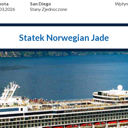
bota
San Diego
Wpłyni
03.2026
Stany Zjednoczone
Statek Norwegian Jade