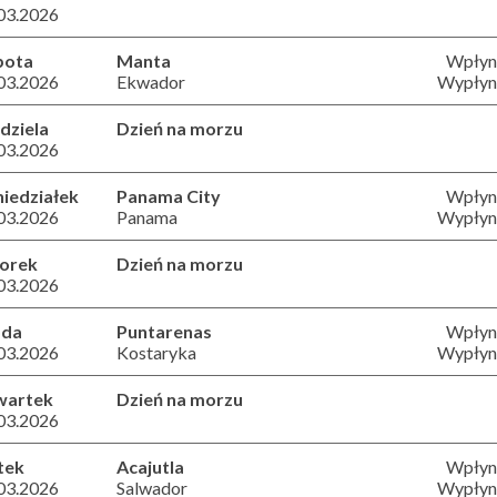
03.2026
bota
Manta
Wpłyni
03.2026
Ekwador
Wypłyni
dziela
Dzień na morzu
03.2026
iedziałek
Panama City
Wpłyni
03.2026
Panama
Wypłyni
orek
Dzień na morzu
03.2026
oda
Puntarenas
Wpłyni
03.2026
Kostaryka
Wypłyni
wartek
Dzień na morzu
03.2026
tek
Acajutla
Wpłyni
03.2026
Salwador
Wypłyni