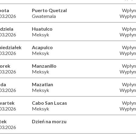
bota
Puerto Quetzal
Wpłyni
03.2026
Gwatemala
Wypłyni
dziela
Huatulco
Wpłyni
03.2026
Meksyk
Wypłyni
iedziałek
Acapulco
Wpłyni
03.2026
Meksyk
Wypłyni
orek
Manzanillo
Wpłyni
03.2026
Meksyk
Wypłyni
oda
Mazatlan
Wpłyni
03.2026
Meksyk
Wypłyni
wartek
Cabo San Lucas
Wpłyni
03.2026
Meksyk
Wypłyni
tek
Dzień na morzu
03.2026