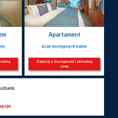
nem
Apartament
bin
brak dostępnych kabin
tualną
Zapytaj o dostępność i aktualną
cenę
sobami.
apoje.