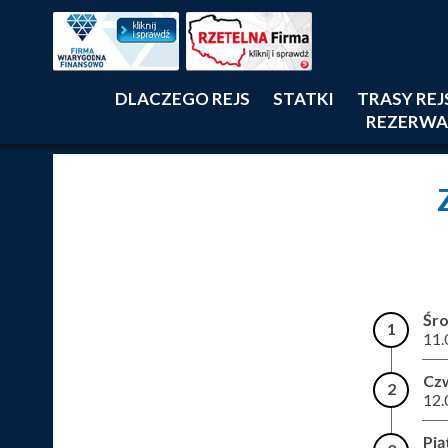
DLACZEGO REJS
STATKI
TRASY RE
REZERWA
Śr
1
11.
Cz
2
12.
Pią