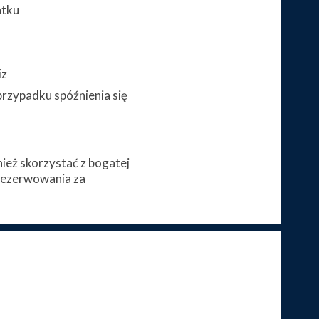
atku
iz
przypadku spóźnienia się
eż skorzystać z bogatej
arezerwowania za