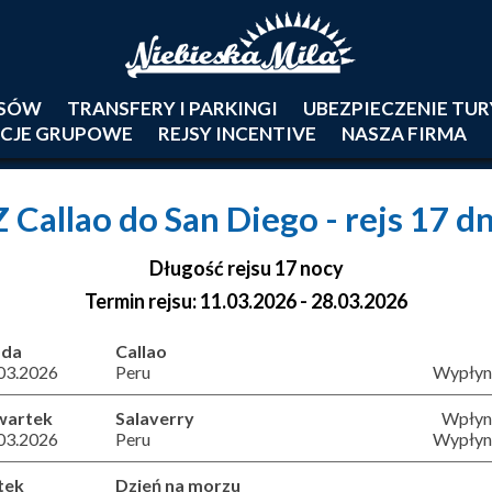
JSÓW
TRANSFERY I PARKINGI
UBEZPIECZENIE TU
CJE GRUPOWE
REJSY INCENTIVE
NASZA FIRMA
Z Callao do San Diego
- rejs 17 dn
Długość rejsu 17 nocy
Termin rejsu: 11.03.2026 - 28.03.2026
oda
Callao
03.2026
Peru
Wypłyni
wartek
Salaverry
Wpłyni
03.2026
Peru
Wypłyni
tek
Dzień na morzu