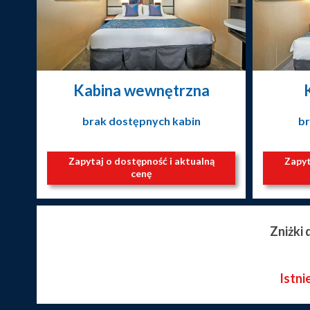
Kabina wewnętrzna
brak dostępnych kabin
br
Zapytaj o dostępność i aktualną
Zapyt
cenę
Zniżki
Istni