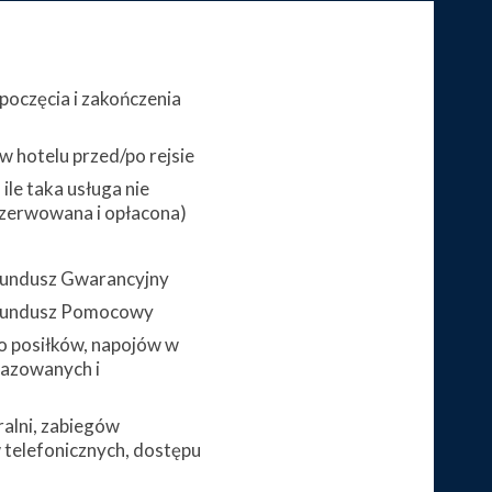
poczęcia i zakończenia
 hotelu przed/po rejsie
ile taka usługa nie
zerwowana i opłacona)
 Fundusz Gwarancyjny
 Fundusz Pomocowy
 posiłków, napojów w
gazowanych i
alni, zabiegów
telefonicznych, dostępu