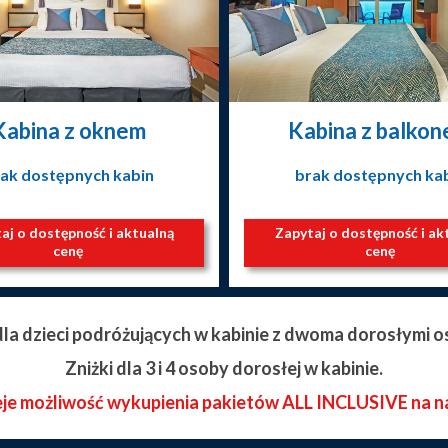
Kabina z oknem
Kabina z balko
ak dostępnych kabin
brak dostępnych ka
aj o dostępność i aktualną
Zapytaj o dostępność i ak
cenę
cenę
 dla dzieci podróżujących w kabinie z dwoma dorosłymi o
Zniżki dla 3 i 4 osoby dorosłej w kabinie.
eje możliwość wykupienia pakietów ALL INCLUSIVE na n