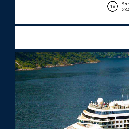
So
18
28.