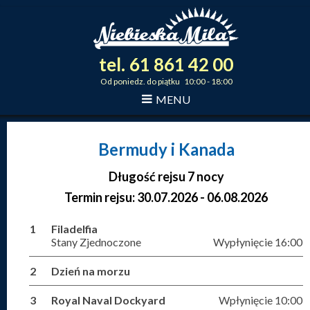
tel.
61
861
42
00
_
_
_
Od poniedz. do piątku 10:00 - 18:00
MENU
Bermudy i Kanada
Długość rejsu 7 nocy
Termin rejsu: 30.07.2026 - 06.08.2026
1
Filadelfia
Stany Zjednoczone
Wypłynięcie 16:00
2
Dzień na morzu
3
Royal Naval Dockyard
Wpłynięcie 10:00