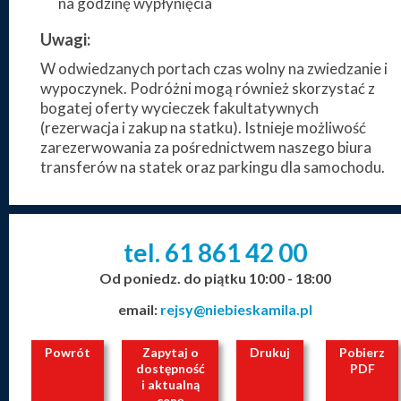
na godzinę wypłynięcia
Uwagi:
W odwiedzanych portach czas wolny na zwiedzanie i
wypoczynek. Podróżni mogą również skorzystać z
bogatej oferty wycieczek fakultatywnych
(rezerwacja i zakup na statku). Istnieje możliwość
zarezerwowania za pośrednictwem naszego biura
transferów na statek oraz parkingu dla samochodu.
tel. 61
861
42
00
_
_
_
Od poniedz. do piątku 10:00 - 18:00
email:
rejsy@niebieskamila.pl
Powrót
Zapytaj o
Drukuj
Pobierz
dostępność
PDF
i aktualną
cenę