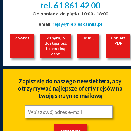
tel. 61
861
42
00
_
_
_
Od poniedz. do piątku 10:00 - 18:00
email:
rejsy@niebieskamila.pl
Powrót
Zapytaj o
Drukuj
Pobierz
dostępność
PDF
i aktualną
cenę
Zapisz się do naszego newslettera, aby
otrzymywać najlepsze oferty rejsów na
twoją skrzynkę mailową
Zapisz się