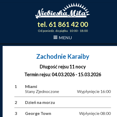
tel.
61
861
42
00
_
_
_
Od poniedz. do piątku 10:00 - 18:00
MENU
Zachodnie Karaiby
Długość rejsu 11 nocy
Termin rejsu: 04.03.2026 - 15.03.2026
1
Miami
Stany Zjednoczone
Wypłynięcie 16:00
2
Dzień na morzu
3
George Town
Wpłynięcie 08:00