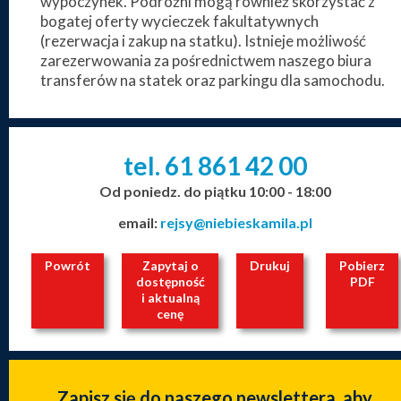
wypoczynek. Podróżni mogą również skorzystać z
bogatej oferty wycieczek fakultatywnych
(rezerwacja i zakup na statku). Istnieje możliwość
zarezerwowania za pośrednictwem naszego biura
transferów na statek oraz parkingu dla samochodu.
tel. 61
861
42
00
_
_
_
Od poniedz. do piątku 10:00 - 18:00
email:
rejsy@niebieskamila.pl
Powrót
Zapytaj o
Drukuj
Pobierz
dostępność
PDF
i aktualną
cenę
Zapisz się do naszego newslettera, aby