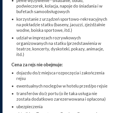
pełne wyżywienie - śniadanie, obiad,
podwieczorek, kolacja, napoje do śniadania i w
bufetach samoobsługowych
korzystanie z urządzeń sportowo-rekreacyjnych
na pokładzie statku (baseny, jacuzzi, zjeżdżalnie
wodne, boiska sportowe, itd.)
udział w imprezach rozrywkowych
organizowanych na statku (przedstawienia w
teatrze, koncerty, dyskoteki, pokazy, animacje,
itd.)
Cena za rejs nie obejmuje:
dojazdu do/z miejsca rozpoczęcia i zakończenia
rejsu
ewentualnych noclegów w hotelu przed/po rejsie
transferów do/z portu (o ile taka usługa nie
została dodatkowo zarezerwowana i opłacona)
ubezpieczenia