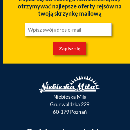
otrzymywać najlepsze oferty rejsów na
twoją skrzynkę mailową
Zapisz się
Niebieska Mila
Grunwaldzka 229
60-179 Poznań