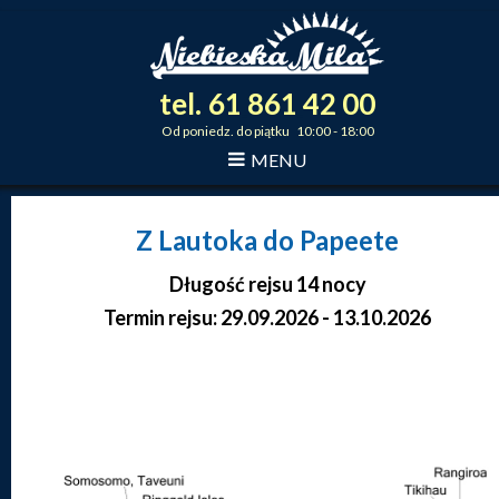
tel.
61
861
42
00
_
_
_
Od poniedz. do piątku 10:00 - 18:00
MENU
Z Lautoka do Papeete
Długość rejsu 14 nocy
Termin rejsu: 29.09.2026 - 13.10.2026