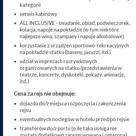
kategorii
serwis kabinowy
ALL INCLUSIVE - śniadanie, obiad, podwieczorek,
kolacja, napoje na pokładzie (w tym niektóre
najlepsze wina, szampany i napoje alkoholowe)
korzystanie z urządzeń sportowo-rekreacyjnych
na pokładzie statku (baseny, jacuzzi, itd.)
udział w imprezach rozrywkowych
organizowanych na statku (przedstawienia w
teatrze, koncerty, dyskoteki, pokazy, animacje,
itd.)
Cena za rejs nie obejmuje:
dojazdu do/z miejsca rozpoczęcia i zakończenia
rejsu
ewentualnych noclegów w hotelu przed/po rejsie
transferów do/z portu (o ile taka usługa nie
została dodatkowo zarezerwowana i opłacona)