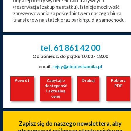
bogatej oferty wycieczek fakultatywnych
(rezerwacja i zakup na statku). Istnieje możliwość
zarezerwowania za pośrednictwem naszego biura
transferów na statek oraz parkingu dla samochodu.
tel. 61
861
42
00
_
_
_
Od poniedz. do piątku 10:00 - 18:00
email:
rejsy@niebieskamila.pl
Powrót
Zapytaj o
Drukuj
Pobierz
dostępność
PDF
i aktualną
cenę
Zapisz się do naszego newslettera, aby
otrzymywać najlepsze oferty rejsów na