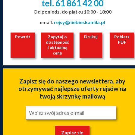
tel. 61
861
42
00
_
_
_
Od poniedz. do piątku 10:00 - 18:00
email:
rejsy@niebieskamila.pl
Powrót
Zapytaj o
Drukuj
Pobierz
dostępność
PDF
i aktualną
cenę
Zapisz się do naszego newslettera, aby
otrzymywać najlepsze oferty rejsów na
twoją skrzynkę mailową
Zapisz się