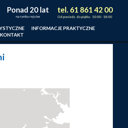
Ponad 20 lat
tel.
61
861
42
00
_
_
_
na rynku rejsów
Od poniedz. do piątku 10:00 - 18:00
RYSTYCZNE
INFORMACJE PRAKTYCZNE
KONTAKT
ni