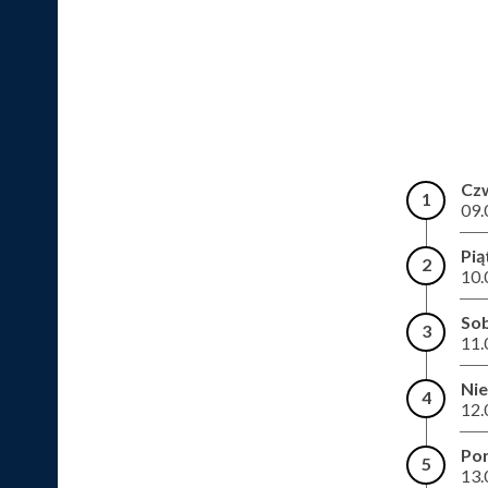
Cz
1
09.
Pią
2
10.
So
3
11.
Nie
4
12.
Pon
5
13.