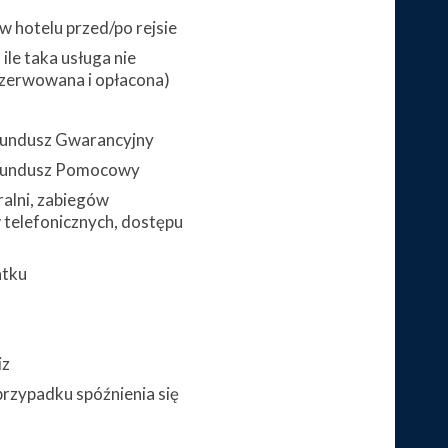
 hotelu przed/po rejsie
ile taka usługa nie
zerwowana i opłacona)
 Fundusz Gwarancyjny
 Fundusz Pomocowy
alni, zabiegów
telefonicznych, dostępu
atku
iz
przypadku spóźnienia się