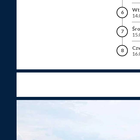
Wt
6
14.
Śr
7
15.
Cz
8
16.