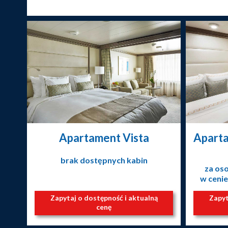
Apartament Vista
Aparta
brak dostępnych kabin
za os
w cenie
Zapytaj o dostępność i aktualną
Zapyt
cenę