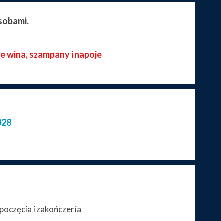
sobami.
ze wina, szampany i napoje
028
poczęcia i zakończenia