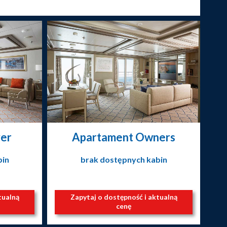
ver
Apartament Owners
bin
brak dostępnych kabin
tualną
Zapytaj o dostępność i aktualną
cenę