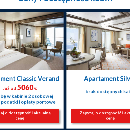
ment Classic Verand
Apartament Sil
5060
Już od
€
brak dostępnych ka
obę w kabinie 2 osobowej
 podatki i opłaty portowe
aj o dostępność i aktualną
Zapytaj o dostępność i ak
cenę
cenę