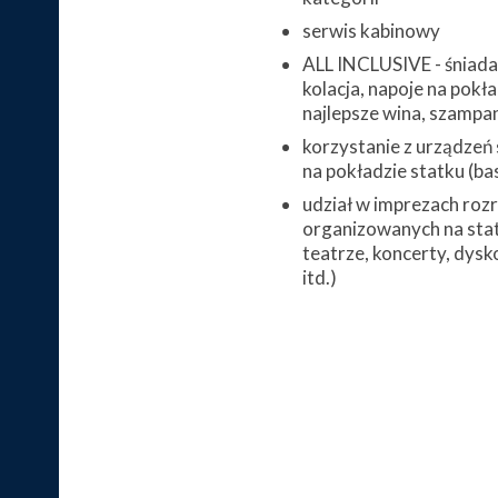
serwis kabinowy
ALL INCLUSIVE - śniada
kolacja, napoje na pokł
najlepsze wina, szampan
korzystanie z urządzeń
na pokładzie statku (base
udział w imprezach ro
organizowanych na stat
teatrze, koncerty, dysk
itd.)