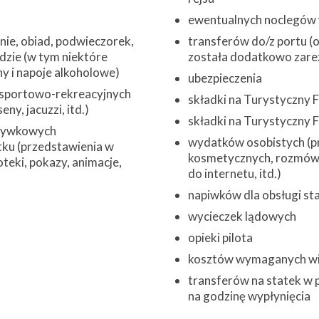
ewentualnych noclegów w
nie, obiad, podwieczorek,
transferów do/z portu (o 
adzie (w tym niektóre
została dodatkowo zare
y i napoje alkoholowe)
ubezpieczenia
 sportowo-rekreacyjnych
składki na Turystyczny
ny, jacuzzi, itd.)
składki na Turystyczny
zrywkowych
wydatków osobistych (pr
ku (przedstawienia w
kosmetycznych, rozmów 
oteki, pokazy, animacje,
do internetu, itd.)
napiwków dla obsługi st
wycieczek lądowych
opieki pilota
kosztów wymaganych w
transferów na statek w 
na godzinę wypłynięcia