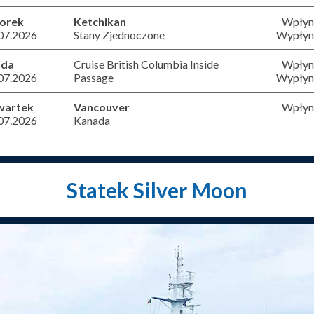
orek
Ketchikan
Wpłyni
07.2026
Stany Zjednoczone
Wypłyni
oda
Cruise British Columbia Inside
Wpłyni
07.2026
Passage
Wypłyni
wartek
Vancouver
Wpłyni
07.2026
Kanada
Statek Silver Moon