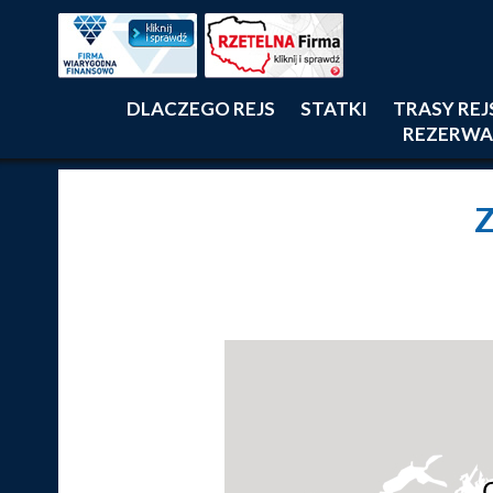
DLACZEGO REJS
STATKI
TRASY RE
REZERWA
Z