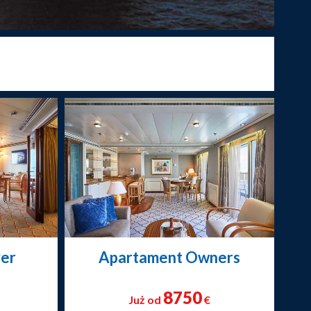
ver
Apartament Owners
8750
Już od
€