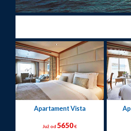
Apartament Vista
Ap
5650
Już od
€