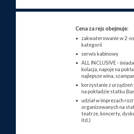
Cena za rejs obejmuje:
zakwaterowanie w 2-os
kategorii
serwis kabinowy
ALL INCLUSIVE - śniada
kolacja, napoje na pokł
najlepsze wina, szampan
korzystanie z urządzeń
na pokładzie statku (base
udział w imprezach ro
organizowanych na stat
teatrze, koncerty, dysk
itd.)