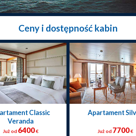
Ceny i dostępność kabin
artament Classic
Apartament Sil
Veranda
6400
7700
Już od
€
Już od
€