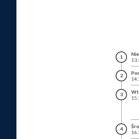
Nie
1
13.
Pon
2
14.
Wt
3
15.
Śr
4
16.