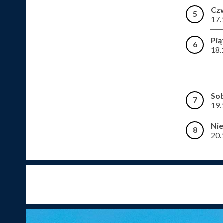
Cz
5
17.
Pią
6
18.
So
7
19.
Nie
8
20.