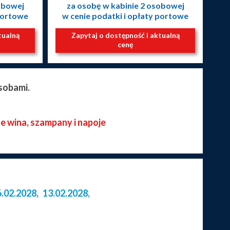
obowej
za osobę w kabinie 2 osobowej
 portowe
w cenie podatki i opłaty portowe
tualną
Zapytaj o dostępność i aktualną
cenę
sobami.
ze wina, szampany i napoje
6.02.2028
,
13.02.2028
,