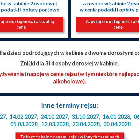
obę w kabinie 2 osobowej
za osobę w kabinie 2 os
 podatki i opłaty portowe
w cenie podatki i opłaty
aj o dostępność i aktualną
Zapytaj o dostępność i ak
cenę
cenę
 dla dzieci podróżujących w kabinie z dwoma dorosłymi o
Zniżki dla 3 i 4 osoby dorosłej w kabinie.
ywienie i napoje w cenie rejsu (w tym niektóre najleps
alkoholowe).
Inne terminy rejsu:
027
,
14.02.2027
,
24.10.2027
,
31.10.2027
,
16.01.2028
,
0
05.03.2028
,
12.03.2028
,
23.04.2028
,
30.04.2028
Zobacz tabelę z cenami rejsu w innych terminach