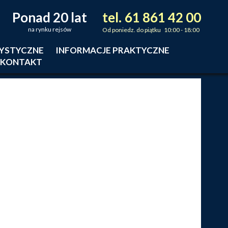
Ponad 20 lat
tel.
61
861
42
00
_
_
_
na rynku rejsów
Od poniedz. do piątku 10:00 - 18:00
RYSTYCZNE
INFORMACJE PRAKTYCZNE
KONTAKT