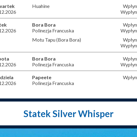
wartek
Huahine
Wpłyni
12.2026
Wypłyni
tek
Bora Bora
Wpłyni
12.2026
Polinezja Francuska
Wypłyni
Motu Tapu (Bora Bora)
Wpłyni
Wypłyni
bota
Bora Bora
Wpłyni
12.2026
Polinezja Francuska
Wypłyni
dziela
Papeete
Wpłyni
12.2026
Polinezja Francuska
Statek Silver Whisper