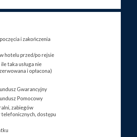
poczęcia i zakończenia
 hotelu przed/po rejsie
ile taka usługa nie
zerwowana i opłacona)
 Fundusz Gwarancyjny
 Fundusz Pomocowy
alni, zabiegów
telefonicznych, dostępu
atku