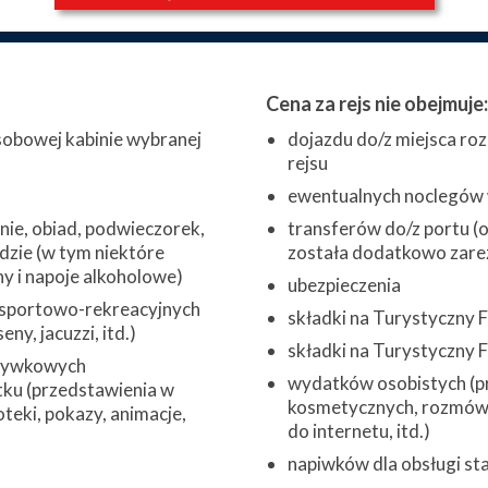
Cena za rejs nie obejmuje:
obowej kabinie wybranej
dojazdu do/z miejsca roz
rejsu
ewentualnych noclegów w
nie, obiad, podwieczorek,
transferów do/z portu (o 
adzie (w tym niektóre
została dodatkowo zare
y i napoje alkoholowe)
ubezpieczenia
 sportowo-rekreacyjnych
składki na Turystyczny
ny, jacuzzi, itd.)
składki na Turystyczny
zrywkowych
wydatków osobistych (pr
ku (przedstawienia w
kosmetycznych, rozmów 
oteki, pokazy, animacje,
do internetu, itd.)
napiwków dla obsługi st