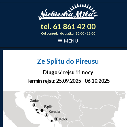
tel.
61
861
42
00
_
_
_
Od poniedz. do piątku 10:00 - 18:00
MENU
Ze Splitu do Pireusu
Długość rejsu 11 nocy
Termin rejsu: 25.09.2025 - 06.10.2025