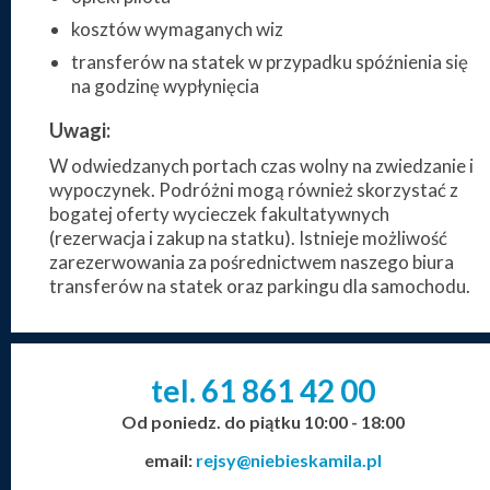
kosztów wymaganych wiz
transferów na statek w przypadku spóźnienia się
na godzinę wypłynięcia
Uwagi:
W odwiedzanych portach czas wolny na zwiedzanie i
wypoczynek. Podróżni mogą również skorzystać z
bogatej oferty wycieczek fakultatywnych
(rezerwacja i zakup na statku). Istnieje możliwość
zarezerwowania za pośrednictwem naszego biura
transferów na statek oraz parkingu dla samochodu.
tel. 61
861
42
00
_
_
_
Od poniedz. do piątku 10:00 - 18:00
email:
rejsy@niebieskamila.pl