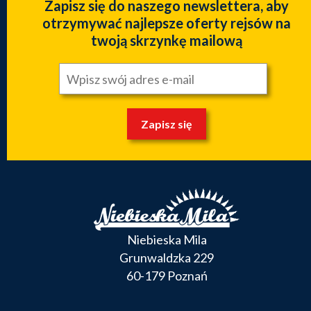
Zapisz się do naszego newslettera, aby
otrzymywać najlepsze oferty rejsów na
twoją skrzynkę mailową
Zapisz się
Niebieska Mila
Grunwaldzka 229
60-179 Poznań