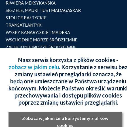
RIWIERA MEKSYKAŃSKA
SESZELE, MAURITIUS I MADAGASKAR
STOLICE BAŁTYCKIE
TRANSATLANTYK
WYSPY KANARYJSKIE I MADERA
WSCHODNIE MORZE ŚRÓDZIEMNE
ZACHODNIE MORZE ŚRÓDZIEMNE
WSZYSTKIE TRASY
Nasz serwis korzysta z plików cookies -
zobacz w jakim celu
. Korzystanie z serwisu be
Opublikowane na stronach www.niebieskamila.pl
zmiany ustawień przeglądarki oznacza, że
informacje i ceny nie stanowią oferty w rozumieniu
będą one umieszczane w Państwa urządzeniu
końcowym. Możecie Państwo określić warunk
przepisów kodeksu cywilnego.
przechowywania i dostępu plików cookies
® Niebieska Mila jest zarejestrowaną marką handlową
poprzez zmianę ustawień przeglądarki.
Zobacz w jakim celu korzystamy z plików
cookies