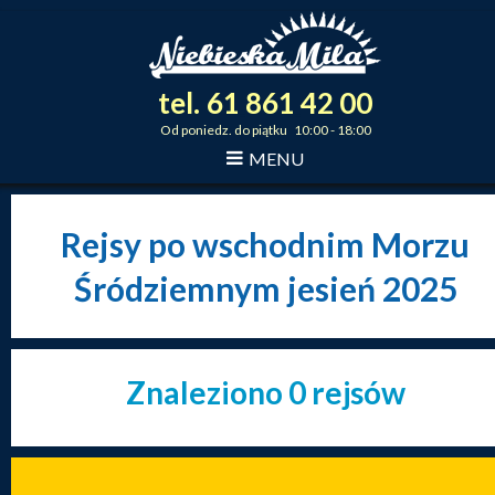
tel.
61
861
42
00
_
_
_
Od poniedz. do piątku 10:00 - 18:00
MENU
Rejsy po wschodnim Morzu
Śródziemnym jesień 2025
Znaleziono 0 rejsów