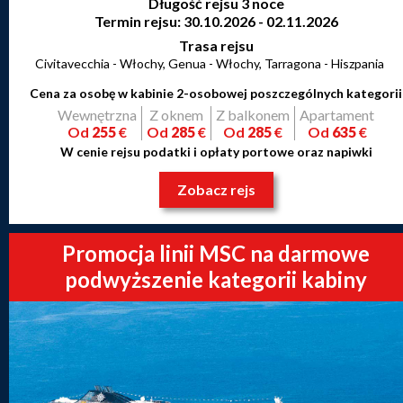
Długość rejsu 3 noce
Termin rejsu: 30.10.2026 - 02.11.2026
Trasa rejsu
Civitavecchia - Włochy, Genua - Włochy, Tarragona - Hiszpania
Cena za osobę w kabinie 2-osobowej poszczególnych kategorii
Wewnętrzna
Z oknem
Z balkonem
Apartament
Od
255
€
Od
285
€
Od
285
€
Od
635
€
W cenie rejsu podatki i opłaty portowe oraz napiwki
Zobacz rejs
Promocja linii MSC na darmowe
podwyższenie kategorii kabiny