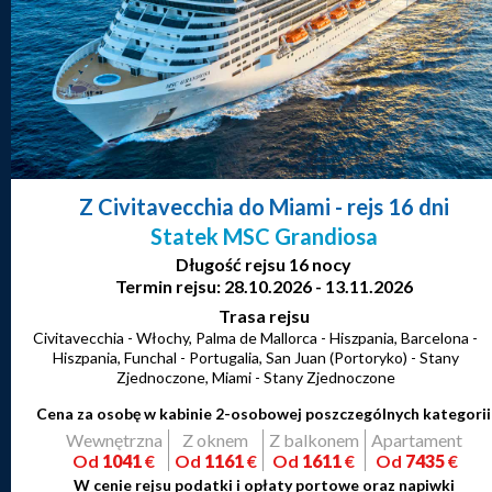
Z Civitavecchia do Miami
- rejs 16 dni
Statek MSC Grandiosa
Długość rejsu 16 nocy
Termin rejsu: 28.10.2026 - 13.11.2026
Trasa rejsu
Civitavecchia - Włochy, Palma de Mallorca - Hiszpania, Barcelona -
Hiszpania, Funchal - Portugalia, San Juan (Portoryko) - Stany
Zjednoczone, Miami - Stany Zjednoczone
Cena za osobę w kabinie 2-osobowej poszczególnych kategorii
Wewnętrzna
Z oknem
Z balkonem
Apartament
Od
1041
€
Od
1161
€
Od
1611
€
Od
7435
€
W cenie rejsu podatki i opłaty portowe oraz napiwki