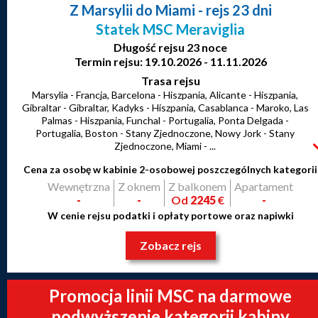
Z Marsylii do Miami
- rejs 23 dni
Statek MSC Meraviglia
Długość rejsu 23 noce
Termin rejsu: 19.10.2026 - 11.11.2026
Trasa rejsu
Marsylia - Francja, Barcelona - Hiszpania, Alicante - Hiszpania,
Gibraltar - Gibraltar, Kadyks - Hiszpania, Casablanca - Maroko, Las
Palmas - Hiszpania, Funchal - Portugalia, Ponta Delgada -
Portugalia, Boston - Stany Zjednoczone, Nowy Jork - Stany
Zjednoczone, Miami - ...
Cena za osobę w kabinie 2-osobowej poszczególnych kategorii
Wewnętrzna
Z oknem
Z balkonem
Apartament
-
-
Od
2245
€
-
W cenie rejsu podatki i opłaty portowe oraz napiwki
Zobacz rejs
Promocja linii MSC na darmowe
podwyższenie kategorii kabiny