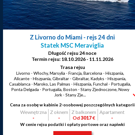
Z Livorno do Miami
- rejs 24 dni
Statek MSC Meraviglia
Długość rejsu 24 noce
Termin rejsu: 18.10.2026 - 11.11.2026
Trasa rejsu
Livorno - Włochy, Marsylia - Francja, Barcelona - Hiszpania,
Alicante - Hiszpania, Gibraltar - Gibraltar, Kadyks - Hiszpania,
Casablanca - Maroko, Las Palmas - Hiszpania, Funchal - Portugalia,
Ponta Delgada - Portugalia, Boston - Stany Zjednoczone, Nowy
Jork - Stany Zje...
Cena za osobę w kabinie 2-osobowej poszczególnych kategorii
Wewnętrzna
Z oknem
Z balkonem
Apartament
-
-
Od
3017
€
-
W cenie rejsu podatki i opłaty portowe oraz napiwki