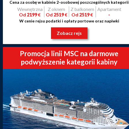
Cena za osobę w kabinie 2-osobowej poszczególnych kategorii
Wewnętrzna
Z oknem
Z balkonem
Apartament
Od
2199
€
Od
2519
€
Od
2519
€
-
W cenie rejsu podatki i opłaty portowe oraz napiwki
Zobacz rejs
Promocja linii MSC na darmowe
podwyższenie kategorii kabiny