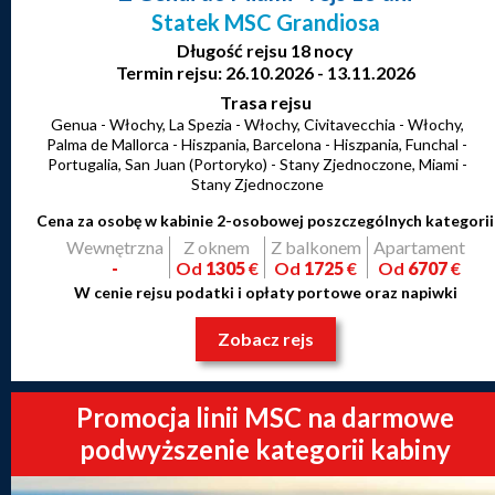
Statek MSC Grandiosa
Długość rejsu 18 nocy
Termin rejsu: 26.10.2026 - 13.11.2026
Trasa rejsu
Genua - Włochy, La Spezia - Włochy, Civitavecchia - Włochy,
Palma de Mallorca - Hiszpania, Barcelona - Hiszpania, Funchal -
Portugalia, San Juan (Portoryko) - Stany Zjednoczone, Miami -
Stany Zjednoczone
Cena za osobę w kabinie 2-osobowej poszczególnych kategorii
Wewnętrzna
Z oknem
Z balkonem
Apartament
-
Od
1305
€
Od
1725
€
Od
6707
€
W cenie rejsu podatki i opłaty portowe oraz napiwki
Zobacz rejs
Promocja linii MSC na darmowe
podwyższenie kategorii kabiny