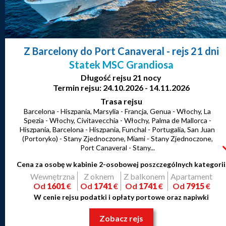
Z Barcelony do Port Canaveral
- rejs 21 dni
Statek MSC Grandiosa
Długość rejsu 21 nocy
Termin rejsu: 24.10.2026 - 14.11.2026
Trasa rejsu
Barcelona - Hiszpania, Marsylia - Francja, Genua - Włochy, La
Spezia - Włochy, Civitavecchia - Włochy, Palma de Mallorca -
Hiszpania, Barcelona - Hiszpania, Funchal - Portugalia, San Juan
(Portoryko) - Stany Zjednoczone, Miami - Stany Zjednoczone,
Port Canaveral - Stany...
Cena za osobę w kabinie 2-osobowej poszczególnych kategorii
Wewnętrzna
Z oknem
Z balkonem
Apartament
Od
1601
€
Od
1741
€
Od
1741
€
Od
7915
€
W cenie rejsu podatki i opłaty portowe oraz napiwki
Zobacz rejs