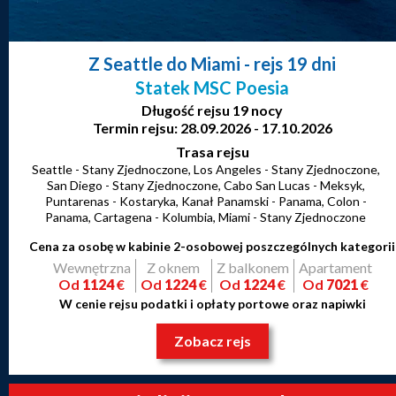
Z Seattle do Miami
- rejs 19 dni
Statek MSC Poesia
Długość rejsu 19 nocy
Termin rejsu: 28.09.2026 - 17.10.2026
Trasa rejsu
Seattle - Stany Zjednoczone, Los Angeles - Stany Zjednoczone,
San Diego - Stany Zjednoczone, Cabo San Lucas - Meksyk,
Puntarenas - Kostaryka, Kanał Panamski - Panama, Colon -
Panama, Cartagena - Kolumbia, Miami - Stany Zjednoczone
Cena za osobę w kabinie 2-osobowej poszczególnych kategorii
Wewnętrzna
Z oknem
Z balkonem
Apartament
Od
1124
€
Od
1224
€
Od
1224
€
Od
7021
€
W cenie rejsu podatki i opłaty portowe oraz napiwki
Zobacz rejs