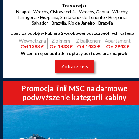
Trasa rejsu
Neapol - Włochy, Civitavecchia - Włochy, Genua - Włochy,
Tarragona - Hiszpania, Santa Cruz de Tenerife - Hiszpania,
Salvador - Brazylia, Rio de Janeiro - Brazylia
Cena za osobę w kabinie 2-osobowej poszczególnych kategorii
Wewnętrzna
Z oknem
Z balkonem
Apartament
Od
1393
€
Od
1433
€
Od
1433
€
Od
2943
€
W cenie rejsu podatki i opłaty portowe oraz napiwki
Zobacz rejs
Promocja linii MSC na darmowe
podwyższenie kategorii kabiny