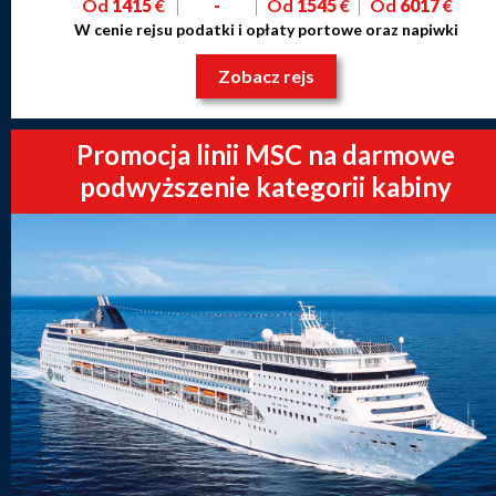
Od
1415
€
-
Od
1545
€
Od
6017
€
W cenie rejsu podatki i opłaty portowe oraz napiwki
Zobacz rejs
Promocja linii MSC na darmowe
podwyższenie kategorii kabiny