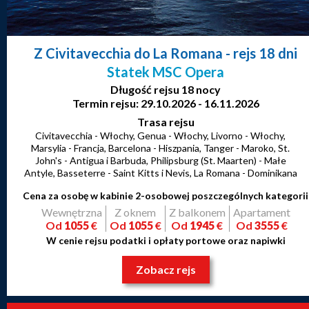
Z Civitavecchia do La Romana
- rejs 18 dni
Statek MSC Opera
Długość rejsu 18 nocy
Termin rejsu: 29.10.2026 - 16.11.2026
Trasa rejsu
Civitavecchia - Włochy, Genua - Włochy, Livorno - Włochy,
Marsylia - Francja, Barcelona - Hiszpania, Tanger - Maroko, St.
John's - Antigua i Barbuda, Philipsburg (St. Maarten) - Małe
Antyle, Basseterre - Saint Kitts i Nevis, La Romana - Dominikana
Cena za osobę w kabinie 2-osobowej poszczególnych kategorii
Wewnętrzna
Z oknem
Z balkonem
Apartament
Od
1055
€
Od
1055
€
Od
1945
€
Od
3555
€
W cenie rejsu podatki i opłaty portowe oraz napiwki
Zobacz rejs