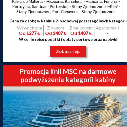
Palma de Mallorca - Hiszpania, Barcelona - Hiszpania, Funchal -
Portugalia, San Juan (Portoryko) - Stany Zjednoczone, Miami -
Stany Zjednoczone, Port Canaveral - Stany Zjednoczone
Cena za osobę w kabinie 2-osobowej poszczególnych kategorii
Wewnętrzna
Z oknem
Z balkonem
Apartament
Od
1277
€
Od
1407
€
Od
1407
€
-
W cenie rejsu podatki i opłaty portowe oraz napiwki
Zobacz rejs
Promocja linii MSC na darmowe
podwyższenie kategorii kabiny