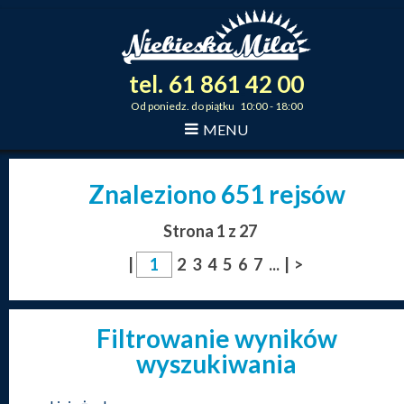
tel.
61
861
42
00
_
_
_
Od poniedz. do piątku 10:00 - 18:00
MENU
Znaleziono 651 rejsów
Strona 1 z 27
|
2
3
4
5
6
7
...
|
>
Filtrowanie wyników
wyszukiwania