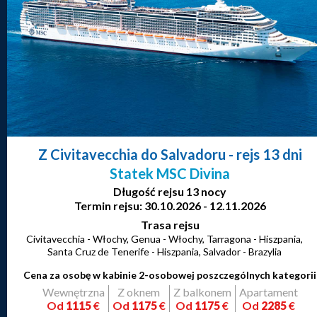
Z Civitavecchia do Salvadoru
- rejs 13 dni
Statek MSC Divina
Długość rejsu 13 nocy
Termin rejsu: 30.10.2026 - 12.11.2026
Trasa rejsu
Civitavecchia - Włochy, Genua - Włochy, Tarragona - Hiszpania,
Santa Cruz de Tenerife - Hiszpania, Salvador - Brazylia
Cena za osobę w kabinie 2-osobowej poszczególnych kategorii
Wewnętrzna
Z oknem
Z balkonem
Apartament
Od
1115
€
Od
1175
€
Od
1175
€
Od
2285
€