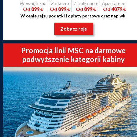
Wewnętrzna
Z oknem
Z balkonem
Apartament
Od
899
€
Od
899
€
Od
899
€
Od
4079
€
W cenie rejsu podatki i opłaty portowe oraz napiwki
Zobacz rejs
Promocja linii MSC na darmowe
podwyższenie kategorii kabiny