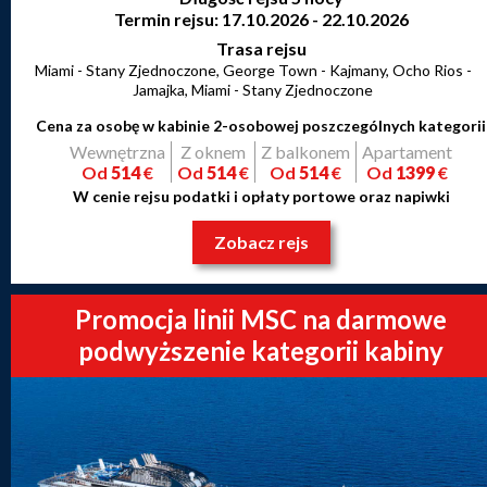
Termin rejsu: 17.10.2026 - 22.10.2026
Trasa rejsu
Miami - Stany Zjednoczone, George Town - Kajmany, Ocho Rios -
Jamajka, Miami - Stany Zjednoczone
Cena za osobę w kabinie 2-osobowej poszczególnych kategorii
Wewnętrzna
Z oknem
Z balkonem
Apartament
Od
514
€
Od
514
€
Od
514
€
Od
1399
€
W cenie rejsu podatki i opłaty portowe oraz napiwki
Zobacz rejs
Promocja linii MSC na darmowe
podwyższenie kategorii kabiny