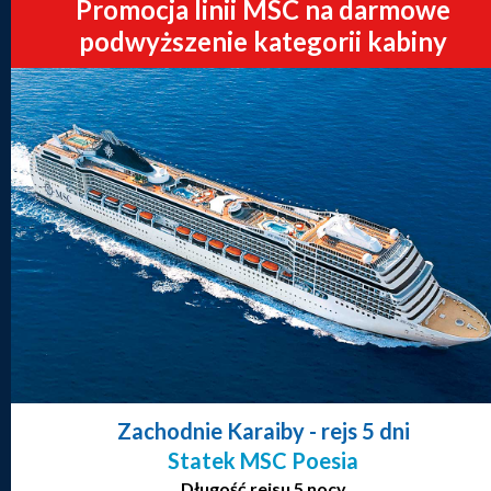
Promocja linii MSC na darmowe
podwyższenie kategorii kabiny
Zachodnie Karaiby
- rejs 5 dni
Statek MSC Poesia
Długość rejsu 5 nocy