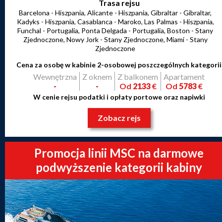
Trasa rejsu
Barcelona - Hiszpania, Alicante - Hiszpania, Gibraltar - Gibraltar,
Kadyks - Hiszpania, Casablanca - Maroko, Las Palmas - Hiszpania,
Funchal - Portugalia, Ponta Delgada - Portugalia, Boston - Stany
Zjednoczone, Nowy Jork - Stany Zjednoczone, Miami - Stany
Zjednoczone
Cena za osobę w kabinie 2-osobowej poszczególnych kategorii
Wewnętrzna
Z oknem
Z balkonem
Apartament
-
-
Od
2133
€
Od
5783
€
W cenie rejsu podatki i opłaty portowe oraz napiwki
Zobacz rejs
Promocja linii MSC na darmowe
podwyższenie kategorii kabiny