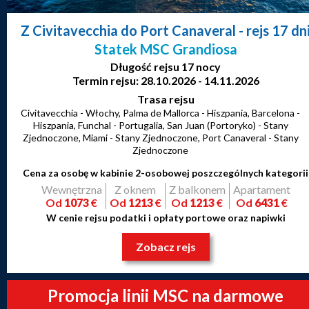
Z Civitavecchia do Port Canaveral
- rejs 17 dn
Statek MSC Grandiosa
Długość rejsu 17 nocy
Termin rejsu: 28.10.2026 - 14.11.2026
Trasa rejsu
Civitavecchia - Włochy, Palma de Mallorca - Hiszpania, Barcelona -
Hiszpania, Funchal - Portugalia, San Juan (Portoryko) - Stany
Zjednoczone, Miami - Stany Zjednoczone, Port Canaveral - Stany
Zjednoczone
Cena za osobę w kabinie 2-osobowej poszczególnych kategorii
Wewnętrzna
Z oknem
Z balkonem
Apartament
Od
1073
€
Od
1213
€
Od
1213
€
Od
6431
€
W cenie rejsu podatki i opłaty portowe oraz napiwki
Zobacz rejs
Promocja linii MSC na darmowe