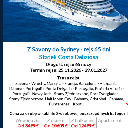
Z Savony do Sydney
- rejs 65 dni
Statek Costa Deliziosa
Długość rejsu 65 nocy
Termin rejsu: 25.11.2026 - 29.01.2027
Trasa rejsu
Savona - Włochy, Marsylia - Francja, Barcelona - Hiszpania,
Lizbona - Portugalia, Ponta Delgada - Portugalia, Praia da Vitoria -
Portugalia, Nowy Jork - Stany Zjednoczone, Port Everglades -
Stany Zjednoczone, Half Moon Cay - Bahamy, Cristobal - Panama,
Puntarenas - Kost...
Cena za osobę w kabinie 2-osobowej poszczególnych kategorii
Wewnętrzna
Z oknem
Z balkonem
Apartament
Od
8499
€
Od
10609
€
Od
12499
€
-