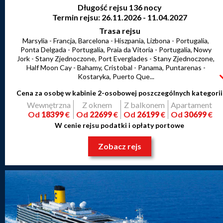
Długość rejsu 136 nocy
Termin rejsu: 26.11.2026 - 11.04.2027
Trasa rejsu
Marsylia - Francja, Barcelona - Hiszpania, Lizbona - Portugalia,
Ponta Delgada - Portugalia, Praia da Vitoria - Portugalia, Nowy
Jork - Stany Zjednoczone, Port Everglades - Stany Zjednoczone,
Half Moon Cay - Bahamy, Cristobal - Panama, Puntarenas -
Kostaryka, Puerto Que...
Cena za osobę w kabinie 2-osobowej poszczególnych kategorii
Wewnętrzna
Z oknem
Z balkonem
Apartament
Od
18399
€
Od
22699
€
Od
26199
€
Od
30699
€
W cenie rejsu podatki i opłaty portowe
Zobacz rejs