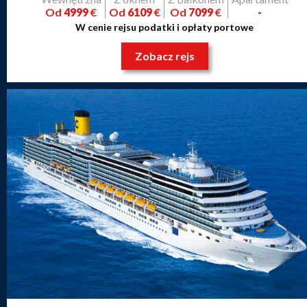
Od
4999
€
Od
6109
€
Od
7099
€
-
W cenie rejsu podatki i opłaty portowe
Zobacz rejs