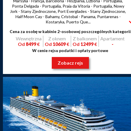
Marsylia - Francja, Barcelona - Hiszpania, Lizbona - Portugalia,
Ponta Delgada - Portugalia, Praia da Vitoria - Portugalia, Nowy
Jork - Stany Zjednoczone, Port Everglades - Stany Zjednoczone,
Half Moon Cay - Bahamy, Cristobal - Panama, Puntarenas -
Kostaryka, Puerto Que...
Cena za osobę w kabinie 2-osobowej poszczególnych kategorii
Wewnętrzna
Z oknem
Z balkonem
Apartament
Od
8499
€
Od
10609
€
Od
12499
€
-
W cenie rejsu podatki i opłaty portowe
Zobacz rejs