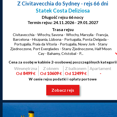
Z Civitavecchia do Sydney
- rejs 66 dni
Statek Costa Deliziosa
Długość rejsu 66 nocy
Termin rejsu: 24.11.2026 - 29.01.2027
Trasa rejsu
Civitavecchia - Włochy, Savona - Włochy, Marsylia - Francja,
Barcelona - Hiszpania, Lizbona - Portugalia, Ponta Delgada -
Portugalia, Praia da Vitoria - Portugalia, Nowy Jork - Stany
Zjednoczone, Port Everglades - Stany Zjednoczone, Half Moon
Cay - Bahamy, Cristobal - P...
Cena za osobę w kabinie 2-osobowej poszczególnych kategorii
Wewnętrzna
Z oknem
Z balkonem
Apartament
Od
8499
€
Od
10609
€
Od
12499
€
-
W cenie rejsu podatki i opłaty portowe
Zobacz rejs