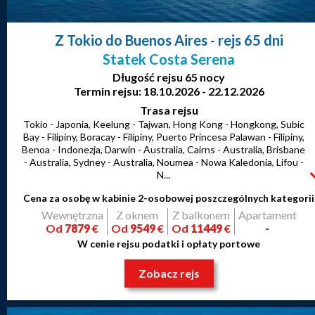
Z Tokio do Buenos Aires
- rejs 65 dni
Statek Costa Serena
Długość rejsu 65 nocy
Termin rejsu: 18.10.2026 - 22.12.2026
Trasa rejsu
Tokio - Japonia, Keelung - Tajwan, Hong Kong - Hongkong, Subic
Bay - Filipiny, Boracay - Filipiny, Puerto Princesa Palawan - Filipiny,
Benoa - Indonezja, Darwin - Australia, Cairns - Australia, Brisbane
- Australia, Sydney - Australia, Noumea - Nowa Kaledonia, Lifou -
N...
Cena za osobę w kabinie 2-osobowej poszczególnych kategorii
Wewnętrzna
Z oknem
Z balkonem
Apartament
Od
7879
€
Od
9549
€
Od
11449
€
-
W cenie rejsu podatki i opłaty portowe
Zobacz rejs