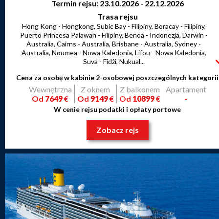
Termin rejsu: 23.10.2026 - 22.12.2026
Trasa rejsu
Hong Kong - Hongkong, Subic Bay - Filipiny, Boracay - Filipiny,
Puerto Princesa Palawan - Filipiny, Benoa - Indonezja, Darwin -
Australia, Cairns - Australia, Brisbane - Australia, Sydney -
Australia, Noumea - Nowa Kaledonia, Lifou - Nowa Kaledonia,
Suva - Fidżi, Nukual...
Cena za osobę w kabinie 2-osobowej poszczególnych kategorii
Wewnętrzna
Z oknem
Z balkonem
Apartament
Od
7649
€
Od
9149
€
Od
10899
€
-
W cenie rejsu podatki i opłaty portowe
Zobacz rejs