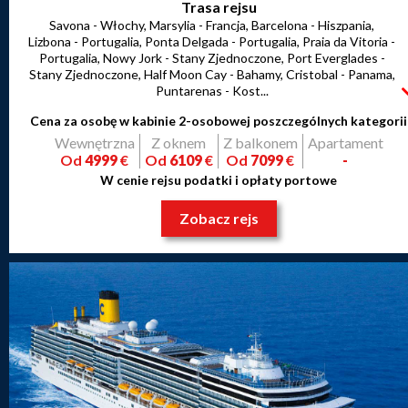
Trasa rejsu
Savona - Włochy, Marsylia - Francja, Barcelona - Hiszpania,
Lizbona - Portugalia, Ponta Delgada - Portugalia, Praia da Vitoria -
Portugalia, Nowy Jork - Stany Zjednoczone, Port Everglades -
Stany Zjednoczone, Half Moon Cay - Bahamy, Cristobal - Panama,
Puntarenas - Kost...
Cena za osobę w kabinie 2-osobowej poszczególnych kategorii
Wewnętrzna
Z oknem
Z balkonem
Apartament
Od
4999
€
Od
6109
€
Od
7099
€
-
W cenie rejsu podatki i opłaty portowe
Zobacz rejs