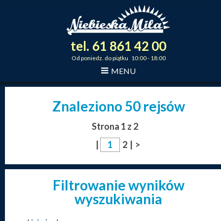
tel.
61
861
42
00
_
_
_
Od poniedz. do piątku 10:00 - 18:00
MENU
Znaleziono 50 rejsów
Strona 1 z 2
|
2
|
>
Filtrowanie wyników
wyszukiwania