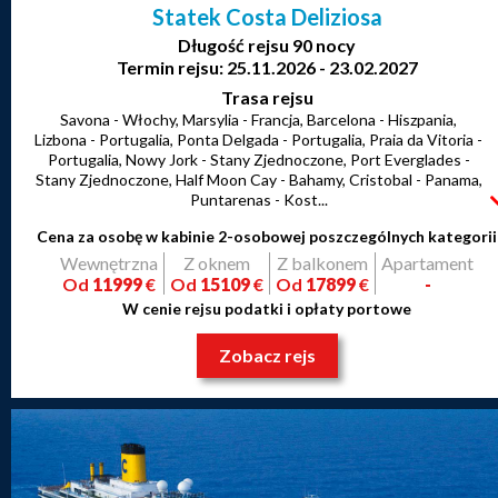
Statek Costa Deliziosa
Długość rejsu 90 nocy
Termin rejsu: 25.11.2026 - 23.02.2027
Trasa rejsu
Savona - Włochy, Marsylia - Francja, Barcelona - Hiszpania,
Lizbona - Portugalia, Ponta Delgada - Portugalia, Praia da Vitoria -
Portugalia, Nowy Jork - Stany Zjednoczone, Port Everglades -
Stany Zjednoczone, Half Moon Cay - Bahamy, Cristobal - Panama,
Puntarenas - Kost...
Cena za osobę w kabinie 2-osobowej poszczególnych kategorii
Wewnętrzna
Z oknem
Z balkonem
Apartament
Od
11999
€
Od
15109
€
Od
17899
€
-
W cenie rejsu podatki i opłaty portowe
Zobacz rejs