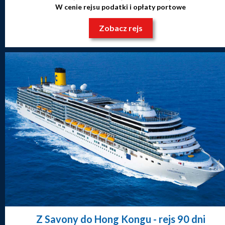
W cenie rejsu podatki i opłaty portowe
Zobacz rejs
Z Savony do Hong Kongu
- rejs 90 dni