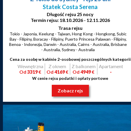
Statek Costa Serena
Długość rejsu 25 nocy
Termin rejsu: 18.10.2026 - 12.11.2026
Trasa rejsu
Tokio - Japonia, Keelung - Tajwan, Hong Kong - Hongkong, Subic
Bay - Filipiny, Boracay - Filipiny, Puerto Princesa Palawan - Filipiny,
Benoa - Indonezja, Darwin - Australia, Cairns - Australia, Brisbane
- Australia, Sydney - Australia
Cena za osobę w kabinie 2-osobowej poszczególnych kategorii
Wewnętrzna
Z oknem
Z balkonem
Apartament
Od
3319
€
Od
4169
€
Od
4949
€
-
W cenie rejsu podatki i opłaty portowe
Zobacz rejs