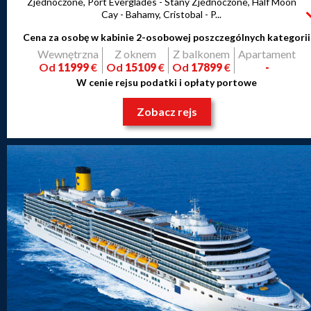
Zjednoczone, Port Everglades - Stany Zjednoczone, Half Moon
Cay - Bahamy, Cristobal - P...
Cena za osobę w kabinie 2-osobowej poszczególnych kategorii
Wewnętrzna
Z oknem
Z balkonem
Apartament
Od
11999
€
Od
15109
€
Od
17899
€
-
W cenie rejsu podatki i opłaty portowe
Zobacz rejs