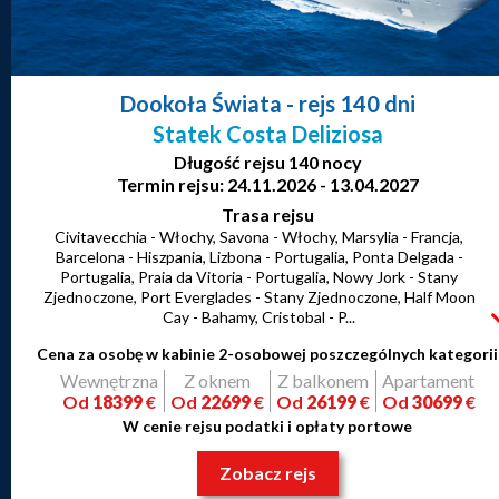
Dookoła Świata
- rejs 140 dni
Statek Costa Deliziosa
Długość rejsu 140 nocy
Termin rejsu: 24.11.2026 - 13.04.2027
Trasa rejsu
Civitavecchia - Włochy, Savona - Włochy, Marsylia - Francja,
Barcelona - Hiszpania, Lizbona - Portugalia, Ponta Delgada -
Portugalia, Praia da Vitoria - Portugalia, Nowy Jork - Stany
Zjednoczone, Port Everglades - Stany Zjednoczone, Half Moon
Cay - Bahamy, Cristobal - P...
Cena za osobę w kabinie 2-osobowej poszczególnych kategorii
Wewnętrzna
Z oknem
Z balkonem
Apartament
Od
18399
€
Od
22699
€
Od
26199
€
Od
30699
€
W cenie rejsu podatki i opłaty portowe
Zobacz rejs