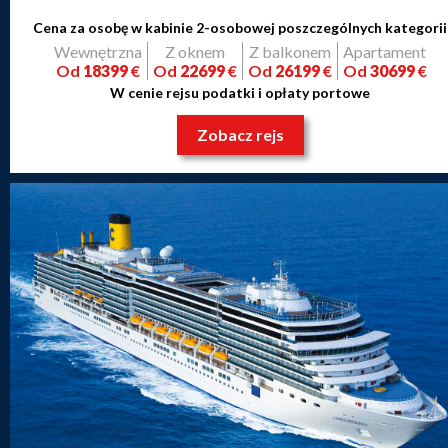
Cena za osobę w kabinie 2-osobowej poszczególnych kategorii
Wewnętrzna
Z oknem
Z balkonem
Apartament
Od
18399
€
Od
22699
€
Od
26199
€
Od
30699
€
W cenie rejsu podatki i opłaty portowe
Zobacz rejs