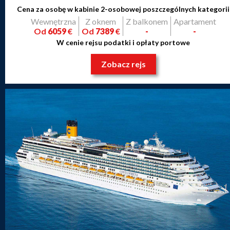
Cena za osobę w kabinie 2-osobowej poszczególnych kategorii
Wewnętrzna
Z oknem
Z balkonem
Apartament
Od
6059
€
Od
7389
€
-
-
W cenie rejsu podatki i opłaty portowe
Zobacz rejs