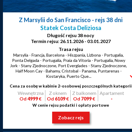
Z Marsylii do San Francisco
- rejs 38 dni
Statek Costa Deliziosa
Długość rejsu 38 nocy
Termin rejsu: 26.11.2026 - 03.01.2027
Trasa rejsu
Marsylia - Francja, Barcelona - Hiszpania, Lizbona - Portugalia,
Ponta Delgada - Portugalia, Praia da Vitoria - Portugalia, Nowy
Jork - Stany Zjednoczone, Port Everglades - Stany Zjednoczone,
Half Moon Cay - Bahamy, Cristobal - Panama, Puntarenas -
Kostaryka, Puerto Que...
Cena za osobę w kabinie 2-osobowej poszczególnych kategorii
Wewnętrzna
Z oknem
Z balkonem
Apartament
Od
4999
€
Od
6109
€
Od
7099
€
-
W cenie rejsu podatki i opłaty portowe
Zobacz rejs