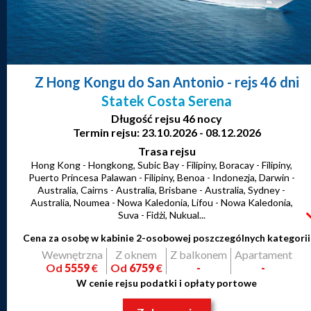
Z Hong Kongu do San Antonio
- rejs 46 dni
Statek Costa Serena
Długość rejsu 46 nocy
Termin rejsu: 23.10.2026 - 08.12.2026
Trasa rejsu
Hong Kong - Hongkong, Subic Bay - Filipiny, Boracay - Filipiny,
Puerto Princesa Palawan - Filipiny, Benoa - Indonezja, Darwin -
Australia, Cairns - Australia, Brisbane - Australia, Sydney -
Australia, Noumea - Nowa Kaledonia, Lifou - Nowa Kaledonia,
Suva - Fidżi, Nukual...
Cena za osobę w kabinie 2-osobowej poszczególnych kategorii
Wewnętrzna
Z oknem
Z balkonem
Apartament
Od
5559
€
Od
6759
€
-
-
W cenie rejsu podatki i opłaty portowe