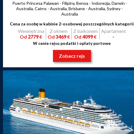
Puerto Princesa Palawan - Filipiny, Benoa - Indonezja, Darwin -
Australia, Cairns - Australia, Brisbane - Australia, Sydney -
Australia
Cena za osobę w kabinie 2-osobowej poszczególnych kategorii
Wewnętrzna
Z oknem
Z balkonem
Apartament
Od
2779
€
Od
3469
€
Od
4099
€
-
W cenie rejsu podatki i opłaty portowe
Zobacz rejs