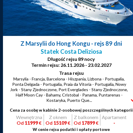
Z Marsylii do Hong Kongu
- rejs 89 dni
Statek Costa Deliziosa
Długość rejsu 89 nocy
Termin rejsu: 26.11.2026 - 23.02.2027
Trasa rejsu
Marsylia - Francja, Barcelona - Hiszpania, Lizbona - Portugalia,
Ponta Delgada - Portugalia, Praia da Vitoria - Portugalia, Nowy
Jork - Stany Zjednoczone, Port Everglades - Stany Zjednoczone,
Half Moon Cay - Bahamy, Cristobal - Panama, Puntarenas -
Kostaryka, Puerto Que...
Cena za osobę w kabinie 2-osobowej poszczególnych kategorii
Wewnętrzna
Z oknem
Z balkonem
Apartament
Od
11999
€
Od
15109
€
Od
17899
€
-
W cenie rejsu podatki i opłaty portowe