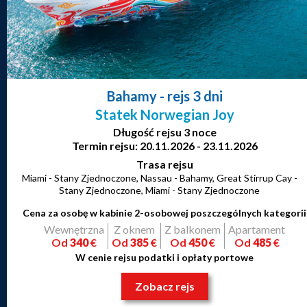
Bahamy
- rejs 3 dni
Statek Norwegian Joy
Długość rejsu 3 noce
Termin rejsu: 20.11.2026 - 23.11.2026
Trasa rejsu
Miami - Stany Zjednoczone, Nassau - Bahamy, Great Stirrup Cay -
Stany Zjednoczone, Miami - Stany Zjednoczone
Cena za osobę w kabinie 2-osobowej poszczególnych kategorii
Wewnętrzna
Z oknem
Z balkonem
Apartament
Od
340
€
Od
385
€
Od
450
€
Od
485
€
W cenie rejsu podatki i opłaty portowe
Zobacz rejs