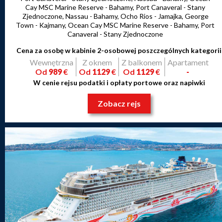
Cay MSC Marine Reserve - Bahamy, Port Canaveral - Stany
Zjednoczone, Nassau - Bahamy, Ocho Rios - Jamajka, George
Town - Kajmany, Ocean Cay MSC Marine Reserve - Bahamy, Port
Canaveral - Stany Zjednoczone
Cena za osobę w kabinie 2-osobowej poszczególnych kategorii
Wewnętrzna
Z oknem
Z balkonem
Apartament
Od
989
€
Od
1129
€
Od
1129
€
-
W cenie rejsu podatki i opłaty portowe oraz napiwki
Zobacz rejs