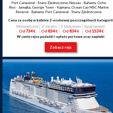
Port Canaveral - Stany Zjednoczone, Nassau - Bahamy, Ocho
Rios - Jamajka, George Town - Kajmany, Ocean Cay MSC Marine
Reserve - Bahamy, Port Canaveral - Stany Zjednoczone
Cena za osobę w kabinie 2-osobowej poszczególnych kategorii
Wewnętrzna
Z oknem
Z balkonem
Apartament
Od
734
€
Od
834
€
Od
834
€
Od
1524
€
W cenie rejsu podatki i opłaty portowe oraz napiwki
Zobacz rejs