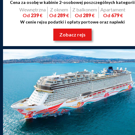
Cena za osobę w kabinie 2-osobowej poszczególnych kategorii
Wewnętrzna
Z oknem
Z balkonem
Apartament
Od
239
€
Od
289
€
Od
289
€
Od
679
€
W cenie rejsu podatki i opłaty portowe oraz napiwki
Zobacz rejs