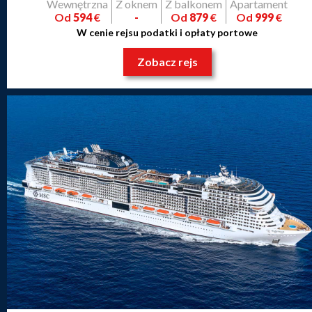
Wewnętrzna
Z oknem
Z balkonem
Apartament
Od
594
€
-
Od
879
€
Od
999
€
W cenie rejsu podatki i opłaty portowe
Zobacz rejs