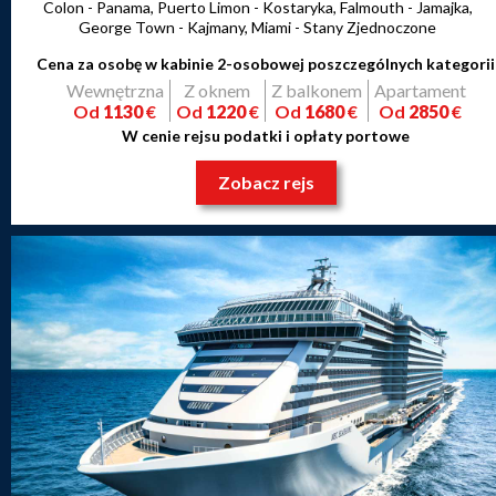
Colon - Panama, Puerto Limon - Kostaryka, Falmouth - Jamajka,
George Town - Kajmany, Miami - Stany Zjednoczone
Cena za osobę w kabinie 2-osobowej poszczególnych kategorii
Wewnętrzna
Z oknem
Z balkonem
Apartament
Od
1130
€
Od
1220
€
Od
1680
€
Od
2850
€
W cenie rejsu podatki i opłaty portowe
Zobacz rejs