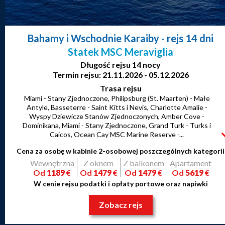
Bahamy i Wschodnie Karaiby
- rejs 14 dni
Statek MSC Meraviglia
Długość rejsu 14 nocy
Termin rejsu: 21.11.2026 - 05.12.2026
Trasa rejsu
Miami - Stany Zjednoczone, Philipsburg (St. Maarten) - Małe
Antyle, Basseterre - Saint Kitts i Nevis, Charlotte Amalie -
Wyspy Dziewicze Stanów Zjednoczonych, Amber Cove -
Dominikana, Miami - Stany Zjednoczone, Grand Turk - Turks i
Caicos, Ocean Cay MSC Marine Reserve -...
Cena za osobę w kabinie 2-osobowej poszczególnych kategorii
Wewnętrzna
Z oknem
Z balkonem
Apartament
Od
1189
€
Od
1479
€
Od
1479
€
Od
5619
€
W cenie rejsu podatki i opłaty portowe oraz napiwki
Zobacz rejs