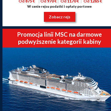
Od
875
€
Od
970
€
Od
1170
€
Od
1265
€
W cenie rejsu podatki i opłaty portowe
Zobacz rejs
Promocja linii MSC na darmowe
podwyższenie kategorii kabiny