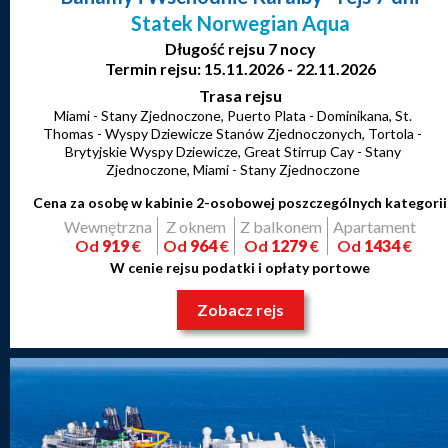
Statek Norwegian Aqua
Długość rejsu 7 nocy
Termin rejsu: 15.11.2026 - 22.11.2026
Trasa rejsu
Miami - Stany Zjednoczone, Puerto Plata - Dominikana, St.
Thomas - Wyspy Dziewicze Stanów Zjednoczonych, Tortola -
Brytyjskie Wyspy Dziewicze, Great Stirrup Cay - Stany
Zjednoczone, Miami - Stany Zjednoczone
Cena za osobę w kabinie 2-osobowej poszczególnych kategorii
Wewnętrzna
Z oknem
Z balkonem
Apartament
Od
919
€
Od
964
€
Od
1279
€
Od
1434
€
W cenie rejsu podatki i opłaty portowe
Zobacz rejs