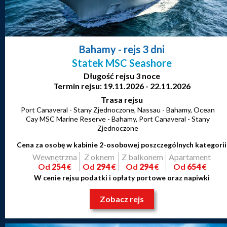
Bahamy
- rejs 3 dni
Statek MSC Seashore
Długość rejsu 3 noce
Termin rejsu: 19.11.2026 - 22.11.2026
Trasa rejsu
Port Canaveral - Stany Zjednoczone, Nassau - Bahamy, Ocean
Cay MSC Marine Reserve - Bahamy, Port Canaveral - Stany
Zjednoczone
Cena za osobę w kabinie 2-osobowej poszczególnych kategorii
Wewnętrzna
Z oknem
Z balkonem
Apartament
Od
254
€
Od
294
€
Od
294
€
Od
654
€
W cenie rejsu podatki i opłaty portowe oraz napiwki
Zobacz rejs