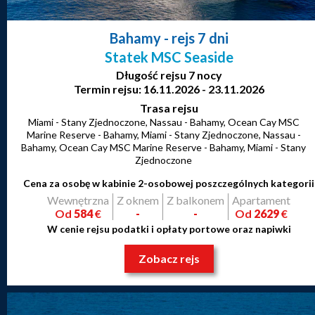
Bahamy
- rejs 7 dni
Statek MSC Seaside
Długość rejsu 7 nocy
Termin rejsu: 16.11.2026 - 23.11.2026
Trasa rejsu
Miami - Stany Zjednoczone, Nassau - Bahamy, Ocean Cay MSC
Marine Reserve - Bahamy, Miami - Stany Zjednoczone, Nassau -
Bahamy, Ocean Cay MSC Marine Reserve - Bahamy, Miami - Stany
Zjednoczone
Cena za osobę w kabinie 2-osobowej poszczególnych kategorii
Wewnętrzna
Z oknem
Z balkonem
Apartament
Od
584
€
-
-
Od
2629
€
W cenie rejsu podatki i opłaty portowe oraz napiwki
Zobacz rejs