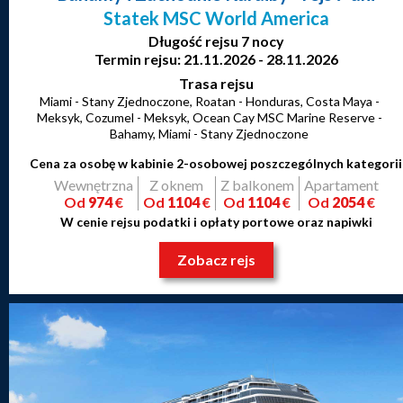
Statek MSC World America
Długość rejsu 7 nocy
Termin rejsu: 21.11.2026 - 28.11.2026
Trasa rejsu
Miami - Stany Zjednoczone, Roatan - Honduras, Costa Maya -
Meksyk, Cozumel - Meksyk, Ocean Cay MSC Marine Reserve -
Bahamy, Miami - Stany Zjednoczone
Cena za osobę w kabinie 2-osobowej poszczególnych kategorii
Wewnętrzna
Z oknem
Z balkonem
Apartament
Od
974
€
Od
1104
€
Od
1104
€
Od
2054
€
W cenie rejsu podatki i opłaty portowe oraz napiwki
Zobacz rejs