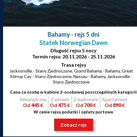
Bahamy
- rejs 5 dni
Statek Norwegian Dawn
Długość rejsu 5 nocy
Termin rejsu: 20.11.2026 - 25.11.2026
Trasa rejsu
Jacksonville - Stany Zjednoczone, Grand Bahama - Bahamy, Great
Stirrup Cay - Stany Zjednoczone, Nassau - Bahamy, Jacksonville -
Stany Zjednoczone
Cena za osobę w kabinie 2-osobowej poszczególnych kategorii
Wewnętrzna
Z oknem
Z balkonem
Apartament
Od
445
€
Od
475
€
Od
700
€
Od
890
€
W cenie rejsu podatki i opłaty portowe
Zobacz rejs