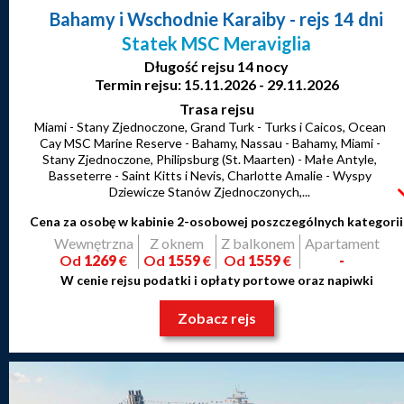
Bahamy i Wschodnie Karaiby
- rejs 14 dni
Statek MSC Meraviglia
Długość rejsu 14 nocy
Termin rejsu: 15.11.2026 - 29.11.2026
Trasa rejsu
Miami - Stany Zjednoczone, Grand Turk - Turks i Caicos, Ocean
Cay MSC Marine Reserve - Bahamy, Nassau - Bahamy, Miami -
Stany Zjednoczone, Philipsburg (St. Maarten) - Małe Antyle,
Basseterre - Saint Kitts i Nevis, Charlotte Amalie - Wyspy
Dziewicze Stanów Zjednoczonych,...
Cena za osobę w kabinie 2-osobowej poszczególnych kategorii
Wewnętrzna
Z oknem
Z balkonem
Apartament
Od
1269
€
Od
1559
€
Od
1559
€
-
W cenie rejsu podatki i opłaty portowe oraz napiwki
Zobacz rejs