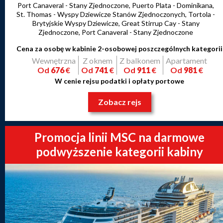
Port Canaveral - Stany Zjednoczone, Puerto Plata - Dominikana,
St. Thomas - Wyspy Dziewicze Stanów Zjednoczonych, Tortola -
Brytyjskie Wyspy Dziewicze, Great Stirrup Cay - Stany
Zjednoczone, Port Canaveral - Stany Zjednoczone
Cena za osobę w kabinie 2-osobowej poszczególnych kategorii
Wewnętrzna
Z oknem
Z balkonem
Apartament
Od
676
€
Od
741
€
Od
911
€
Od
981
€
W cenie rejsu podatki i opłaty portowe
Zobacz rejs
Promocja linii MSC na darmowe
podwyższenie kategorii kabiny