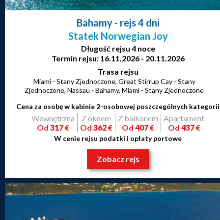
Bahamy
- rejs 4 dni
Statek Norwegian Joy
Długość rejsu 4 noce
Termin rejsu: 16.11.2026 - 20.11.2026
Trasa rejsu
Miami - Stany Zjednoczone, Great Stirrup Cay - Stany
Zjednoczone, Nassau - Bahamy, Miami - Stany Zjednoczone
Cena za osobę w kabinie 2-osobowej poszczególnych kategorii
Wewnętrzna
Z oknem
Z balkonem
Apartament
Od
317
€
Od
362
€
Od
407
€
Od
437
€
W cenie rejsu podatki i opłaty portowe
Zobacz rejs