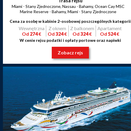
Trasa rejsu
Miami - Stany Zjednoczone, Nassau - Bahamy, Ocean Cay MSC
Marine Reserve - Bahamy, Miami - Stany Zjednoczone
Cena za osobę w kabinie 2-osobowej poszczególnych kategorii
Wewnętrzna
Z oknem
Z balkonem
Apartament
Od
274
€
Od
324
€
Od
324
€
Od
524
€
W cenie rejsu podatki i opłaty portowe oraz napiwki
Zobacz rejs