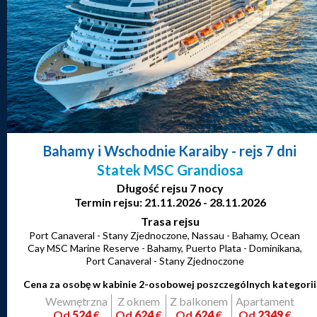
Bahamy i Wschodnie Karaiby
- rejs 7 dni
Statek MSC Grandiosa
Długość rejsu 7 nocy
Termin rejsu: 21.11.2026 - 28.11.2026
Trasa rejsu
Port Canaveral - Stany Zjednoczone, Nassau - Bahamy, Ocean
Cay MSC Marine Reserve - Bahamy, Puerto Plata - Dominikana,
Port Canaveral - Stany Zjednoczone
Cena za osobę w kabinie 2-osobowej poszczególnych kategorii
Wewnętrzna
Z oknem
Z balkonem
Apartament
Od
524
€
Od
624
€
Od
624
€
Od
2349
€