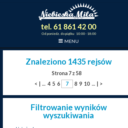
tel.
61
861
42
00
_
_
_
Od poniedz. do piątku 10:00 - 18:00
MENU
Znaleziono 1435 rejsów
Strona 7 z 58
<
|
...
4
5
6
8
9
10
...
|
>
Filtrowanie wyników
wyszukiwania