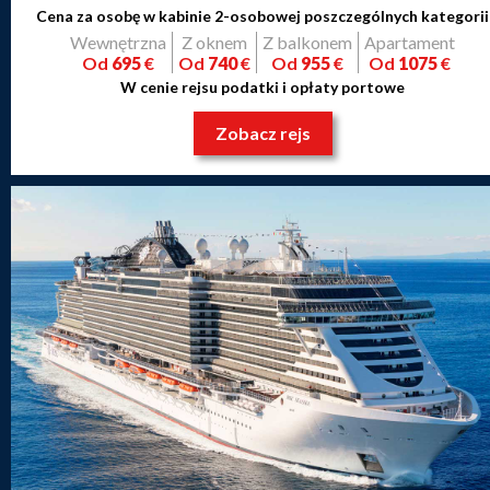
Cena za osobę w kabinie 2-osobowej poszczególnych kategorii
Wewnętrzna
Z oknem
Z balkonem
Apartament
Od
695
€
Od
740
€
Od
955
€
Od
1075
€
W cenie rejsu podatki i opłaty portowe
Zobacz rejs