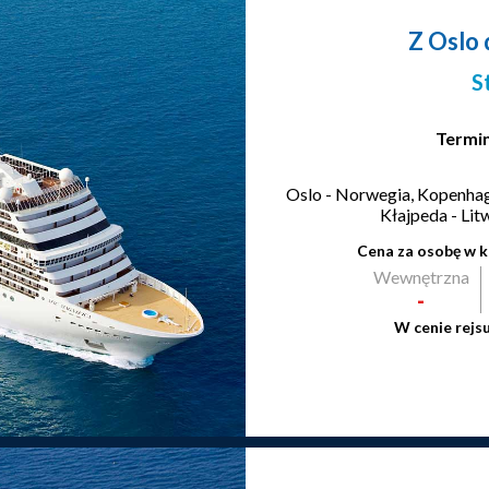
Z Oslo
S
Termin
Oslo - Norwegia, Kopenhag
Kłajpeda - Lit
Cena za osobę w k
Wewnętrzna
-
W cenie rejs