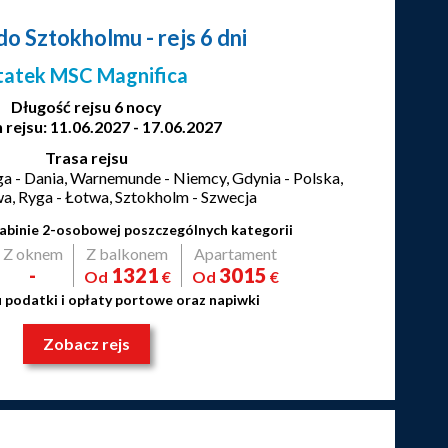
 do Sztokholmu
- rejs 6 dni
tatek MSC Magnifica
Długość rejsu 6 nocy
 rejsu: 11.06.2027 - 17.06.2027
Trasa rejsu
a - Dania, Warnemunde - Niemcy, Gdynia - Polska,
wa, Ryga - Łotwa, Sztokholm - Szwecja
abinie 2-osobowej poszczególnych kategorii
Z oknem
Z balkonem
Apartament
-
1321
3015
Od
€
Od
€
u podatki i opłaty portowe oraz napiwki
Zobacz rejs