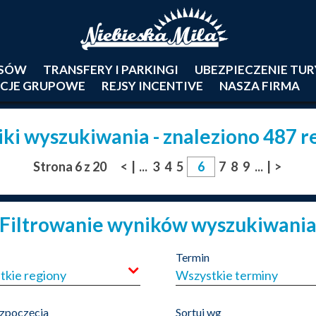
JSÓW
TRANSFERY I PARKINGI
UBEZPIECZENIE TU
CJE GRUPOWE
REJSY INCENTIVE
NASZA FIRMA
ki wyszukiwania - znaleziono 487 r
Strona 6 z 20
<
|
...
3
4
5
7
8
9
...
|
>
Filtrowanie wyników wyszukiwani
Termin
tkie regiony
Wszystkie terminy
ozpoczęcia
Sortuj wg