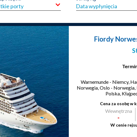
tkie porty
Fiordy Norwesk
S
Termin
Warnemunde - Niemcy, Hau
Norwegia, Oslo - Norwegia,
Polska, Kłajped
Cena za osobę w k
Wewnętrzna
-
W cenie rejs