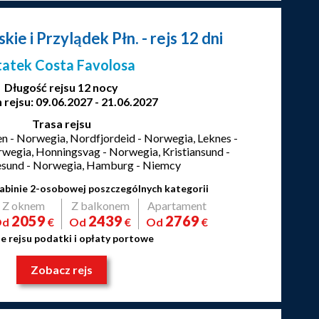
kie i Przylądek Płn.
- rejs 12 dni
tatek Costa Favolosa
Długość rejsu 12 nocy
 rejsu: 09.06.2027 - 21.06.2027
Trasa rejsu
 - Norwegia, Nordfjordeid - Norwegia, Leknes -
wegia, Honningsvag - Norwegia, Kristiansund -
esund - Norwegia, Hamburg - Niemcy
abinie 2-osobowej poszczególnych kategorii
Z oknem
Z balkonem
Apartament
2059
2439
2769
Od
€
Od
€
Od
€
e rejsu podatki i opłaty portowe
Zobacz rejs