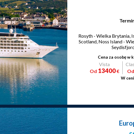
Termin
Rosyth - Wielka Brytania, Is
Scotland, Noss Island - W
Seydisfjord
Cena za osobę w k
Vista
Cla
13400
Od
€
O
W ceni
Euro