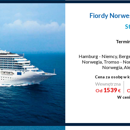
Fiordy Norwes
S
Termin
Hamburg - Niemcy, Bergen
Norwegia, Tromso - Nor
Norwegia, Al
Cena za osobę w k
Wewnętrzna
1539
Od
€
W ceni