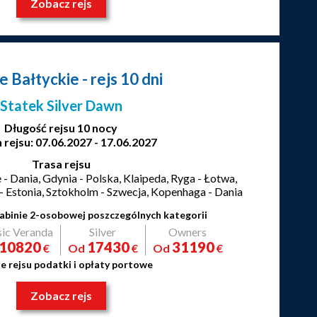
Zobacz rejs
ce Bałtyckie
- rejs 10 dni
Statek Silver Dawn
Długość rejsu 10 nocy
 rejsu: 07.06.2027 - 17.06.2027
Trasa rejsu
- Dania, Gdynia - Polska, Klaipeda, Ryga - Łotwa,
nn - Estonia, Sztokholm - Szwecja, Kopenhaga - Dania
abinie 2-osobowej poszczególnych kategorii
sic Veranda
Silver
Owners
10820
17430
31190
€
Od
€
Od
€
e rejsu podatki i opłaty portowe
Zobacz rejs