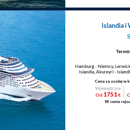
Islandia i
Termin
Hamburg - Niemcy, Lerwick -
Islandia, Akureyri - Isla
Cena za osobę w k
Wewnętrzna
1751
Od
€
W cenie rejs