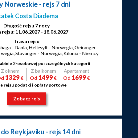
dy Norweskie
- rejs 7 dni
tatek Costa Diadema
Długość rejsu 7 nocy
 rejsu: 11.06.2027 - 18.06.2027
Trasa rejsu
haga - Dania, Hellesylt - Norwegia, Geiranger -
wegia, Stavanger - Norwegia, Kilonia - Niemcy
abinie 2-osobowej poszczególnych kategorii
Z oknem
Z balkonem
Apartament
1329
1499
1699
Od
€
Od
€
Od
€
e rejsu podatki i opłaty portowe
Zobacz rejs
 do Reykjaviku
- rejs 14 dni