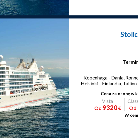
Stoli
Termin
Kopenhaga - Dania, Ronne 
Helsinki - Finlandia, Talli
Cena za osobę w k
Vista
Clas
9320
Od
€
Od
W ceni