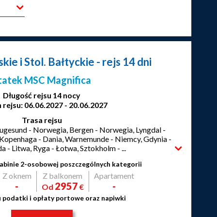
ie i Stol. Bałtyckie
- rejs 14 dni
tatek MSC Magnifica
Długość rejsu 14 nocy
 rejsu: 06.06.2027 - 20.06.2027
Trasa rejsu
gesund - Norwegia, Bergen - Norwegia, Lyngdal -
 Kopenhaga - Dania, Warnemunde - Niemcy, Gdynia -
a - Litwa, Ryga - Łotwa, Sztokholm - ...
abinie 2-osobowej poszczególnych kategorii
Z oknem
Z balkonem
Apartament
-
2957
-
Od
€
u podatki i opłaty portowe oraz napiwki