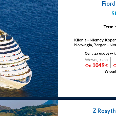
Fior
S
Termin
Kilonia - Niemcy, Kopen
Norwegia, Bergen - Nor
Cena za osobę w k
Wewnętrzna
1049
Od
€
W ceni
Z Rosyth