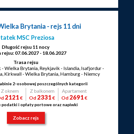
 Wielka Brytania
- rejs 11 dni
Statek MSC Preziosa
Długość rejsu 11 nocy
 rejsu: 07.06.2027 - 18.06.2027
Trasa rejsu
 Wielka Brytania, Reykjavik - Islandia, Isafjordur -
ndia, Kirkwall - Wielka Brytania, Hamburg - Niemcy
abinie 2-osobowej poszczególnych kategorii
Z oknem
Z balkonem
Apartament
2121
2331
2691
Od
€
Od
€
Od
€
u podatki i opłaty portowe oraz napiwki
Zobacz rejs