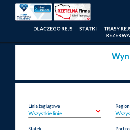
DLACZEGO REJS
STATKI
TRASY RE
REZERWA
Wyni
Linia żeglugowa
Region
Wszystkie linie
Wszys
Statek
Port r