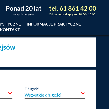
Ponad 20 lat
tel.
61
861
42
00
_
_
_
na rynku rejsów
Od poniedz. do piątku 10:00 - 18:00
RYSTYCZNE
INFORMACJE PRAKTYCZNE
KONTAKT
ejsów
a
Długość
Wszystkie długości