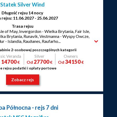
Statek Silver Wind
Długość rejsu 14 nocy
 rejsu: 11.06.2027 - 25.06.2027
Trasa rejsu
le of May, Invergordon - Wielka Brytania, Fair Isle,
ielka Brytania, Runavík, Vestmanna - Wyspy Owcze,
ur - Islandia, Rauðanes, Raufarho...
abinie 2-osobowej poszczególnych kategorii
ssic Veranda
Silver
Owners
14700
27700
34150
d
€
Od
€
Od
€
e rejsu podatki i opłaty portowe
Zobacz rejs
pa Północna
- rejs 7 dni