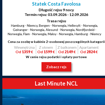
Statek Costa Favolosa
Długość rejsu 9 nocy
Termin rejsu: 03.09.2026 - 12.09.2026
Trasa rejsu
Hamburg - Niemcy, Bergen - Norwegia, Hellesylt - Norwegia,
Geiranger - Norwegia, Alesund - Norwegia, Nordfjordeid -
Norwegia, Flam - Norwegia, Maloy - Norwegia, Hamburg - Niemcy
Cena za osobę w kabinie 2-osobowej poszczególnych kategorii
Wewnętrzna
Z oknem
Z balkonem
Apartament
Od
1359
€
Od
1599
€
Od
2149
€
Od
2824
€
W cenie rejsu podatki i opłaty portowe
Zobacz rejs
Last Minute NCL