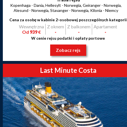
Kopenhaga - Dania, Hellesylt - Norwegia, Geiranger - Norwegia,
Alesund - Norwegia, Stavanger - Norwegia, Kilonia - Niemcy
Cena za osobę w kabinie 2-osobowej poszczególnych kategorii
Wewnętrzna
Z oknem
Z balkonem
Apartament
Od
939
€
-
-
-
W cenie rejsu podatki i opłaty portowe
Zobacz rejs
Last Minute Costa