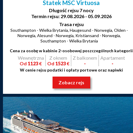
Statek MSC Virtuosa
Długość rejsu 7 nocy
Termin rejsu: 29.08.2026 - 05.09.2026
Trasa rejsu
Southampton - Wielka Brytania, Haugesund - Norwegia, Olden -
Norwegia, Alesund - Norwegia, Kristiansand - Norwegia,
Southampton - Wielka Brytania
Cena za osobę w kabinie 2-osobowej poszczególnych kategorii
Wewnętrzna
Z oknem
Z balkonem
Apartament
Od
1123
€
Od
1523
€
-
-
W cenie rejsu podatki i opłaty portowe oraz napiwki
Zobacz rejs