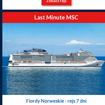
Zobacz rejs
Last Minute MSC
Fiordy Norweskie
- rejs 7 dni