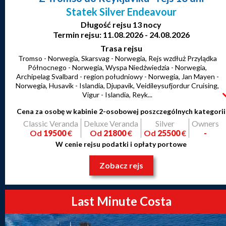
Statek Silver Endeavour
Długość rejsu 13 nocy
Termin rejsu: 11.08.2026 - 24.08.2026
Trasa rejsu
Tromso - Norwegia, Skarsvag - Norwegia, Rejs wzdłuż Przylądka
Północnego - Norwegia, Wyspa Niedźwiedzia - Norwegia,
Archipelag Svalbard - region południowy - Norwegia, Jan Mayen -
Norwegia, Husavik - Islandia, Djupavik, Veidileysufjordur Cruising,
Vigur - Islandia, Reyk...
Cena za osobę w kabinie 2-osobowej poszczególnych kategorii
Classic Veranda
Deluxe Veranda
Silver
Owners
Od
19500
€
Od
21800
€
Od
25500
€
-
W cenie rejsu podatki i opłaty portowe
Zobacz rejs
Last Minute Costa