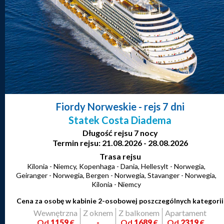
Fiordy Norweskie
- rejs 7 dni
Statek Costa Diadema
Długość rejsu 7 nocy
Termin rejsu: 21.08.2026 - 28.08.2026
Trasa rejsu
Kilonia - Niemcy, Kopenhaga - Dania, Hellesylt - Norwegia,
Geiranger - Norwegia, Bergen - Norwegia, Stavanger - Norwegia,
Kilonia - Niemcy
Cena za osobę w kabinie 2-osobowej poszczególnych kategorii
Wewnętrzna
Z oknem
Z balkonem
Apartament
Od
1159
€
-
Od
1689
€
Od
2319
€