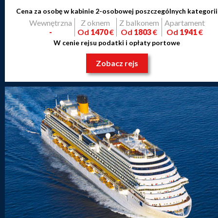
Cena za osobę w kabinie 2-osobowej poszczególnych kategorii
Wewnętrzna
Z oknem
Z balkonem
Apartament
-
Od
1470
€
Od
1803
€
Od
1941
€
W cenie rejsu podatki i opłaty portowe
Zobacz rejs