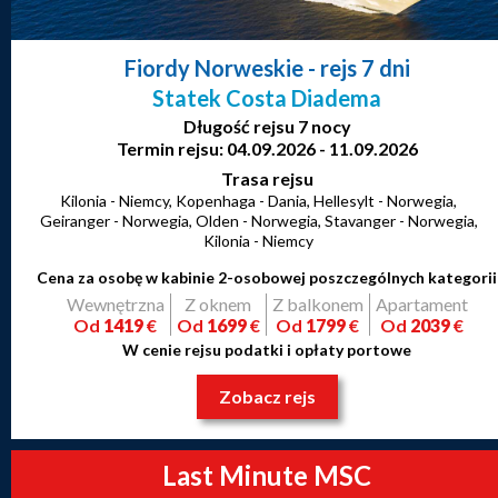
Fiordy Norweskie
- rejs 7 dni
Statek Costa Diadema
Długość rejsu 7 nocy
Termin rejsu: 04.09.2026 - 11.09.2026
Trasa rejsu
Kilonia - Niemcy, Kopenhaga - Dania, Hellesylt - Norwegia,
Geiranger - Norwegia, Olden - Norwegia, Stavanger - Norwegia,
Kilonia - Niemcy
Cena za osobę w kabinie 2-osobowej poszczególnych kategorii
Wewnętrzna
Z oknem
Z balkonem
Apartament
Od
1419
€
Od
1699
€
Od
1799
€
Od
2039
€
W cenie rejsu podatki i opłaty portowe
Zobacz rejs
Last Minute MSC