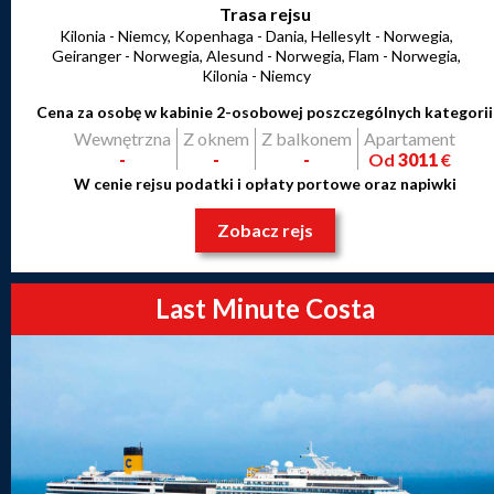
Trasa rejsu
Kilonia - Niemcy, Kopenhaga - Dania, Hellesylt - Norwegia,
Geiranger - Norwegia, Alesund - Norwegia, Flam - Norwegia,
Kilonia - Niemcy
Cena za osobę w kabinie 2-osobowej poszczególnych kategorii
Wewnętrzna
Z oknem
Z balkonem
Apartament
-
-
-
Od
3011
€
W cenie rejsu podatki i opłaty portowe oraz napiwki
Zobacz rejs
Last Minute Costa