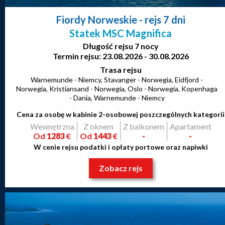
Fiordy Norweskie
- rejs 7 dni
Statek MSC Magnifica
Długość rejsu 7 nocy
Termin rejsu: 23.08.2026 - 30.08.2026
Trasa rejsu
Warnemunde - Niemcy, Stavanger - Norwegia, Eidfjord -
Norwegia, Kristiansand - Norwegia, Oslo - Norwegia, Kopenhaga
- Dania, Warnemunde - Niemcy
Cena za osobę w kabinie 2-osobowej poszczególnych kategorii
Wewnętrzna
Z oknem
Z balkonem
Apartament
Od
1283
€
Od
1443
€
-
-
W cenie rejsu podatki i opłaty portowe oraz napiwki
Zobacz rejs