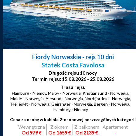
Fiordy Norweskie
- rejs 10 dni
Statek Costa Favolosa
Długość rejsu 10 nocy
Termin rejsu: 15.08.2026 - 25.08.2026
Trasa rejsu
Hamburg - Niemcy, Maloy - Norwegia, Kristiansund - Norwegia,
Molde - Norwegia, Alesund - Norwegia, Nordfjordeid - Norwegia,
Hellesylt - Norwegia, Geiranger - Norwegia, Bergen - Norwegia,
Hamburg - Niemcy
Cena za osobę w kabinie 2-osobowej poszczególnych kategorii
Wewnętrzna
Z oknem
Z balkonem
Apartament
Od
979
€
Od
1659
€
Od
2139
€
-