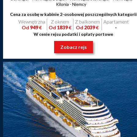
Kilonia - Niemcy
Cena za osobę w kabinie 2-osobowej poszczególnych kategorii
Wewnętrzna
Z oknem
Z balkonem
Apartament
Od
949
€
Od
1839
€
Od
2039
€
-
W cenie rejsu podatki i opłaty portowe
Zobacz rejs