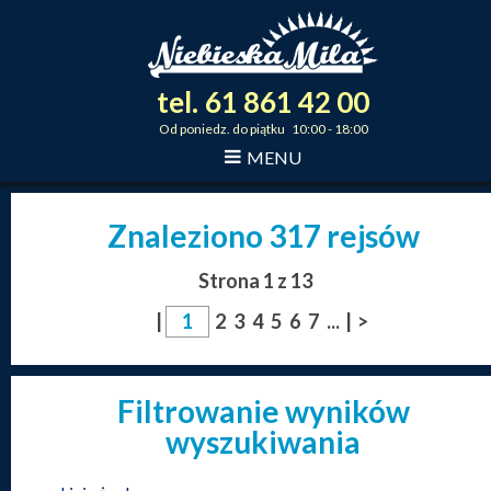
tel.
61
861
42
00
_
_
_
Od poniedz. do piątku 10:00 - 18:00
MENU
Znaleziono 317 rejsów
Strona 1 z 13
|
2
3
4
5
6
7
...
|
>
Filtrowanie wyników
wyszukiwania