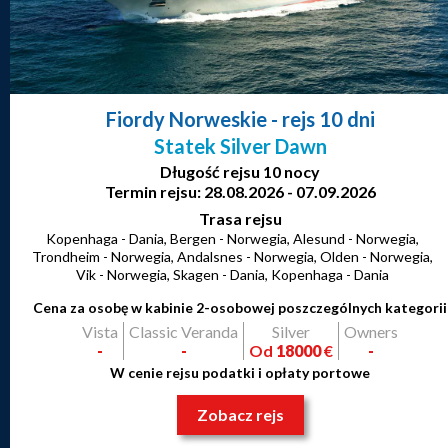
Fiordy Norweskie
- rejs 10 dni
Statek Silver Dawn
Długość rejsu 10 nocy
Termin rejsu: 28.08.2026 - 07.09.2026
Trasa rejsu
Kopenhaga - Dania, Bergen - Norwegia, Alesund - Norwegia,
Trondheim - Norwegia, Andalsnes - Norwegia, Olden - Norwegia,
Vik - Norwegia, Skagen - Dania, Kopenhaga - Dania
Cena za osobę w kabinie 2-osobowej poszczególnych kategorii
Vista
Classic Veranda
Silver
Owners
-
-
Od
18000
€
-
W cenie rejsu podatki i opłaty portowe
Zobacz rejs