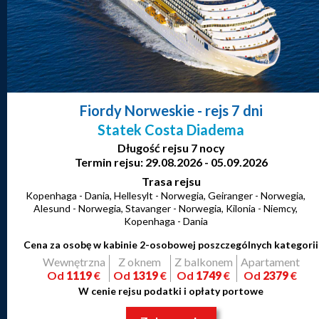
Fiordy Norweskie
- rejs 7 dni
Statek Costa Diadema
Długość rejsu 7 nocy
Termin rejsu: 29.08.2026 - 05.09.2026
Trasa rejsu
Kopenhaga - Dania, Hellesylt - Norwegia, Geiranger - Norwegia,
Alesund - Norwegia, Stavanger - Norwegia, Kilonia - Niemcy,
Kopenhaga - Dania
Cena za osobę w kabinie 2-osobowej poszczególnych kategorii
Wewnętrzna
Z oknem
Z balkonem
Apartament
Od
1119
€
Od
1319
€
Od
1749
€
Od
2379
€
W cenie rejsu podatki i opłaty portowe