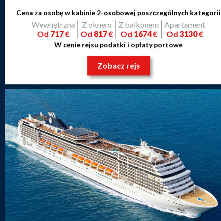
Cena za osobę w kabinie 2-osobowej poszczególnych kategorii
Wewnętrzna
Z oknem
Z balkonem
Apartament
Od
717
€
Od
817
€
Od
1674
€
Od
3130
€
W cenie rejsu podatki i opłaty portowe
Zobacz rejs