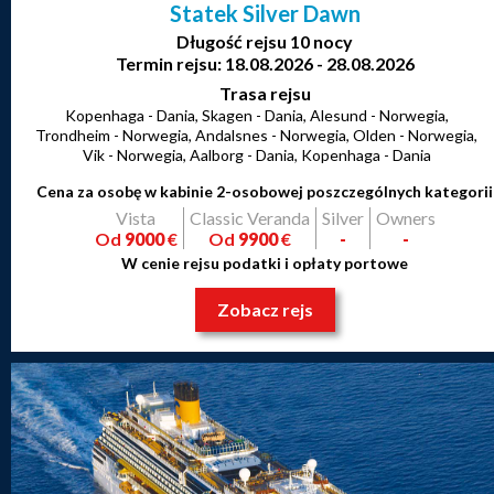
Statek Silver Dawn
Długość rejsu 10 nocy
Termin rejsu: 18.08.2026 - 28.08.2026
Trasa rejsu
Kopenhaga - Dania, Skagen - Dania, Alesund - Norwegia,
Trondheim - Norwegia, Andalsnes - Norwegia, Olden - Norwegia,
Vik - Norwegia, Aalborg - Dania, Kopenhaga - Dania
Cena za osobę w kabinie 2-osobowej poszczególnych kategorii
Vista
Classic Veranda
Silver
Owners
Od
9000
€
Od
9900
€
-
-
W cenie rejsu podatki i opłaty portowe
Zobacz rejs