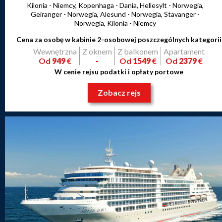
Kilonia - Niemcy, Kopenhaga - Dania, Hellesylt - Norwegia,
Geiranger - Norwegia, Alesund - Norwegia, Stavanger -
Norwegia, Kilonia - Niemcy
Cena za osobę w kabinie 2-osobowej poszczególnych kategorii
Wewnętrzna
Z oknem
Z balkonem
Apartament
Od
949
€
-
Od
1549
€
Od
2379
€
W cenie rejsu podatki i opłaty portowe
Zobacz rejs