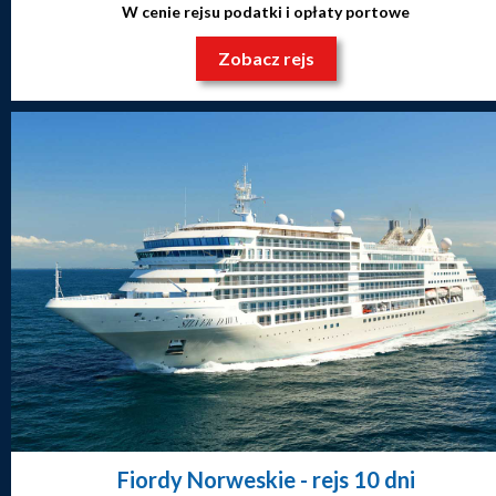
W cenie rejsu podatki i opłaty portowe
Zobacz rejs
Fiordy Norweskie
- rejs 10 dni