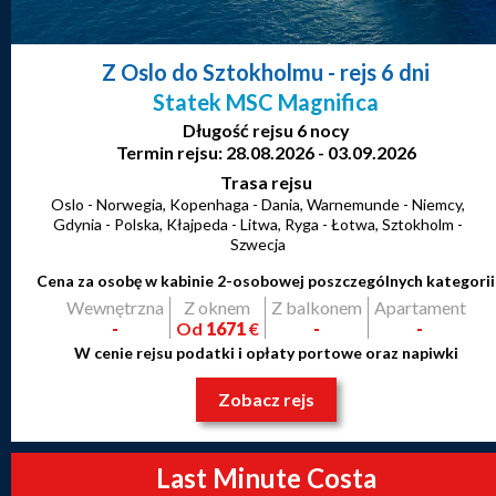
Z Oslo do Sztokholmu
- rejs 6 dni
Statek MSC Magnifica
Długość rejsu 6 nocy
Termin rejsu: 28.08.2026 - 03.09.2026
Trasa rejsu
Oslo - Norwegia, Kopenhaga - Dania, Warnemunde - Niemcy,
Gdynia - Polska, Kłajpeda - Litwa, Ryga - Łotwa, Sztokholm -
Szwecja
Cena za osobę w kabinie 2-osobowej poszczególnych kategorii
Wewnętrzna
Z oknem
Z balkonem
Apartament
-
Od
1671
€
-
-
W cenie rejsu podatki i opłaty portowe oraz napiwki
Zobacz rejs
Last Minute Costa