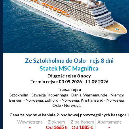
Ze Sztokholmu do Oslo
- rejs 8 dni
Statek MSC Magnifica
Długość rejsu 8 nocy
Termin rejsu: 03.09.2026 - 11.09.2026
Trasa rejsu
Sztokholm - Szwecja, Kopenhaga - Dania, Warnemunde - Niemcy,
Bergen - Norwegia, Eidfjord - Norwegia, Kristiansand - Norwegia,
Oslo - Norwegia
Cena za osobę w kabinie 2-osobowej poszczególnych kategorii
Wewnętrzna
Z oknem
Z balkonem
Apartament
-
Od
1665
€
Od
1885
€
-