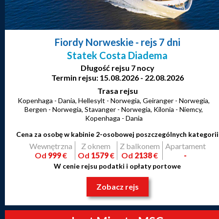
Fiordy Norweskie
- rejs 7 dni
Statek Costa Diadema
Długość rejsu 7 nocy
Termin rejsu: 15.08.2026 - 22.08.2026
Trasa rejsu
Kopenhaga - Dania, Hellesylt - Norwegia, Geiranger - Norwegia,
Bergen - Norwegia, Stavanger - Norwegia, Kilonia - Niemcy,
Kopenhaga - Dania
Cena za osobę w kabinie 2-osobowej poszczególnych kategorii
Wewnętrzna
Z oknem
Z balkonem
Apartament
Od
999
€
Od
1579
€
Od
2138
€
-
W cenie rejsu podatki i opłaty portowe
Zobacz rejs