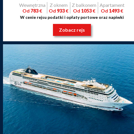
Wewnętrzna
Z oknem
Z balkonem
Apartament
Od
783
€
Od
933
€
Od
1053
€
Od
1493
€
W cenie rejsu podatki i opłaty portowe oraz napiwki
Zobacz rejs