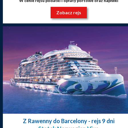
W cenie rejsu podatki i opłaty portowe oraz napiwki
Zobacz rejs
Z Rawenny do Barcelony
- rejs 9 dni