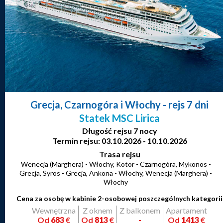
Grecja, Czarnogóra i Włochy
- rejs 7 dni
Statek MSC Lirica
Długość rejsu 7 nocy
Termin rejsu: 03.10.2026 - 10.10.2026
Trasa rejsu
Wenecja (Marghera) - Włochy, Kotor - Czarnogóra, Mykonos -
Grecja, Syros - Grecja, Ankona - Włochy, Wenecja (Marghera) -
Włochy
Cena za osobę w kabinie 2-osobowej poszczególnych kategorii
Wewnętrzna
Z oknem
Z balkonem
Apartament
Od
683
€
Od
813
€
-
Od
1413
€