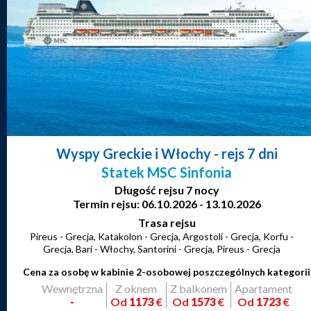
Wyspy Greckie i Włochy
- rejs 7 dni
Statek MSC Sinfonia
Długość rejsu 7 nocy
Termin rejsu: 06.10.2026 - 13.10.2026
Trasa rejsu
Pireus - Grecja, Katakolon - Grecja, Argostoli - Grecja, Korfu -
Grecja, Bari - Włochy, Santorini - Grecja, Pireus - Grecja
Cena za osobę w kabinie 2-osobowej poszczególnych kategorii
Wewnętrzna
Z oknem
Z balkonem
Apartament
-
Od
1173
€
Od
1573
€
Od
1723
€