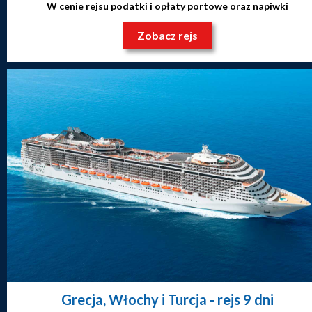
W cenie rejsu podatki i opłaty portowe oraz napiwki
Zobacz rejs
Grecja, Włochy i Turcja
- rejs 9 dni