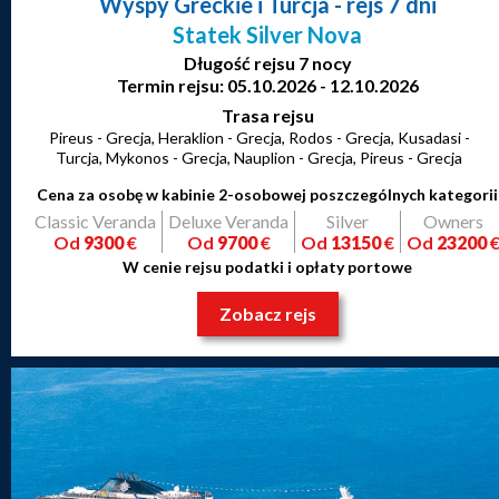
Wyspy Greckie i Turcja
- rejs 7 dni
Statek Silver Nova
Długość rejsu 7 nocy
Termin rejsu: 05.10.2026 - 12.10.2026
Trasa rejsu
Pireus - Grecja, Heraklion - Grecja, Rodos - Grecja, Kusadasi -
Turcja, Mykonos - Grecja, Nauplion - Grecja, Pireus - Grecja
Cena za osobę w kabinie 2-osobowej poszczególnych kategorii
Classic Veranda
Deluxe Veranda
Silver
Owners
Od
9300
€
Od
9700
€
Od
13150
€
Od
23200
W cenie rejsu podatki i opłaty portowe
Zobacz rejs