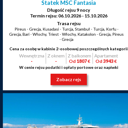
Statek MSC Fantasia
Długość rejsu 9 nocy
Termin rejsu: 06.10.2026 - 15.10.2026
Trasa rejsu
Pireus - Grecja, Kusadasi - Turcja, Stambuł - Turcja, Korfu -
Grecja, Bari - Włochy, Triest - Włochy, Katakolon - Grecja, Pireus
- Grecja
Cena za osobę w kabinie 2-osobowej poszczególnych kategorii
Wewnętrzna
Z oknem
Z balkonem
Apartament
-
-
Od
1807
€
Od
3943
€
W cenie rejsu podatki i opłaty portowe oraz napiwki
Zobacz rejs