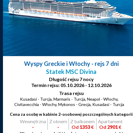
Wyspy Greckie i Włochy
- rejs 7 dni
Statek MSC Divina
Długość rejsu 7 nocy
Termin rejsu: 05.10.2026 - 12.10.2026
Trasa rejsu
Kusadasi - Turcja, Marmaris - Turcja, Neapol - Włochy,
Civitavecchia - Włochy, Mykonos - Grecja, Kusadasi - Turcja
Cena za osobę w kabinie 2-osobowej poszczególnych kategorii
Wewnętrzna
Z oknem
Z balkonem
Apartament
-
-
Od
1353
€
Od
2901
€