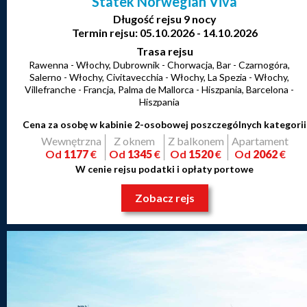
Statek Norwegian Viva
Długość rejsu 9 nocy
Termin rejsu: 05.10.2026 - 14.10.2026
Trasa rejsu
Rawenna - Włochy, Dubrownik - Chorwacja, Bar - Czarnogóra,
Salerno - Włochy, Civitavecchia - Włochy, La Spezia - Włochy,
Villefranche - Francja, Palma de Mallorca - Hiszpania, Barcelona -
Hiszpania
Cena za osobę w kabinie 2-osobowej poszczególnych kategorii
Wewnętrzna
Z oknem
Z balkonem
Apartament
Od
1177
€
Od
1345
€
Od
1520
€
Od
2062
€
W cenie rejsu podatki i opłaty portowe
Zobacz rejs