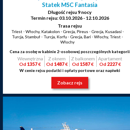
Statek MSC Fantasia
Długość rejsu 9 nocy
Termin rejsu: 03.10.2026 - 12.10.2026
Trasa rejsu
Triest - Włochy, Katakolon - Grecja, Pireus - Grecja, Kusadasi -
Turcja, Stambuł - Turcja, Korfu - Grecja, Bari - Włochy, Triest -
Włochy
Cena za osobę w kabinie 2-osobowej poszczególnych kategorii
Wewnętrzna
Z oknem
Z balkonem
Apartament
Od
1357
€
Od
1487
€
Od
1587
€
Od
2227
€
W cenie rejsu podatki i opłaty portowe oraz napiwki
Zobacz rejs