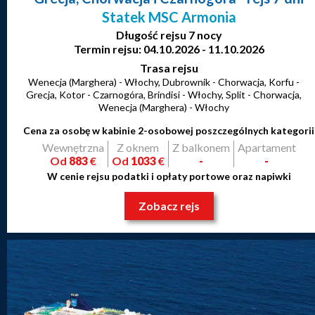
Statek MSC Armonia
Długość rejsu 7 nocy
Termin rejsu: 04.10.2026 - 11.10.2026
Trasa rejsu
Wenecja (Marghera) - Włochy, Dubrownik - Chorwacja, Korfu -
Grecja, Kotor - Czarnogóra, Brindisi - Włochy, Split - Chorwacja,
Wenecja (Marghera) - Włochy
Cena za osobę w kabinie 2-osobowej poszczególnych kategorii
Wewnętrzna
Z oknem
Z balkonem
Apartament
Od
883
€
Od
1033
€
-
-
W cenie rejsu podatki i opłaty portowe oraz napiwki
Zobacz rejs