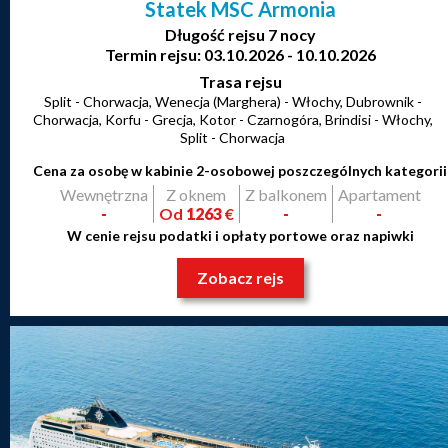
Statek MSC Armonia
Długość rejsu 7 nocy
Termin rejsu: 03.10.2026 - 10.10.2026
Trasa rejsu
Split - Chorwacja, Wenecja (Marghera) - Włochy, Dubrownik -
Chorwacja, Korfu - Grecja, Kotor - Czarnogóra, Brindisi - Włochy,
Split - Chorwacja
Cena za osobę w kabinie 2-osobowej poszczególnych kategorii
Wewnętrzna
Z oknem
Z balkonem
Apartament
-
Od
1263
€
-
-
W cenie rejsu podatki i opłaty portowe oraz napiwki
Zobacz rejs