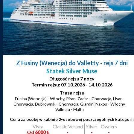
Z Fusiny (Wenecja) do Valletty
- rejs 7 dni
Statek Silver Muse
Długość rejsu 7 nocy
Termin rejsu: 07.10.2026 - 14.10.2026
Trasa rejsu
Fusina (Wenecja) - Włochy, Piran, Zadar - Chorwacja, Hvar -
Chorwacja, Dubrownik - Chorwacja, Giardini Naxos - Włochy,
Valletta - Malta
Cena za osobę w kabinie 2-osobowej poszczególnych kategorii
Vista
Classic Verand
Silver
Owners
Od
6000
€
-
-
-