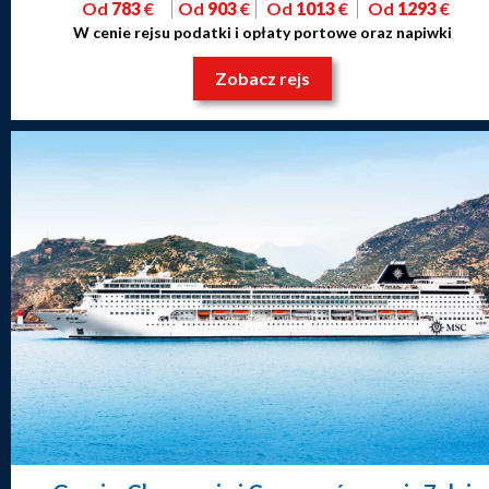
Od
783
€
Od
903
€
Od
1013
€
Od
1293
€
W cenie rejsu podatki i opłaty portowe oraz napiwki
Zobacz rejs