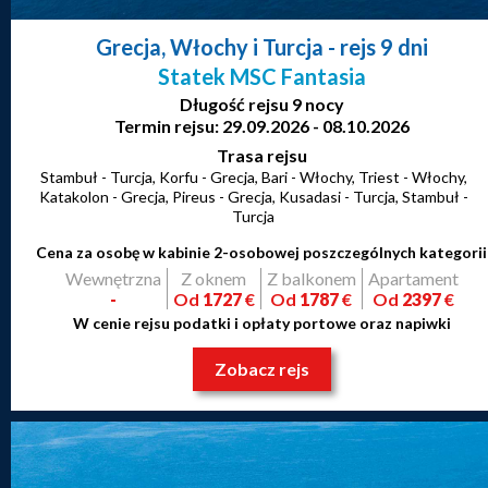
Grecja, Włochy i Turcja
- rejs 9 dni
Statek MSC Fantasia
Długość rejsu 9 nocy
Termin rejsu: 29.09.2026 - 08.10.2026
Trasa rejsu
Stambuł - Turcja, Korfu - Grecja, Bari - Włochy, Triest - Włochy,
Katakolon - Grecja, Pireus - Grecja, Kusadasi - Turcja, Stambuł -
Turcja
Cena za osobę w kabinie 2-osobowej poszczególnych kategorii
Wewnętrzna
Z oknem
Z balkonem
Apartament
-
Od
1727
€
Od
1787
€
Od
2397
€
W cenie rejsu podatki i opłaty portowe oraz napiwki
Zobacz rejs