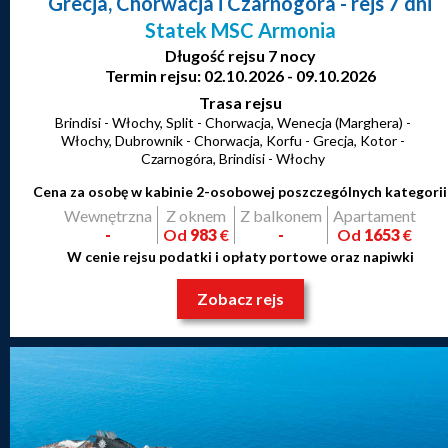
Grecja, Chorwacja i Czarnogóra
- rejs 7 dni
Statek MSC Armonia
Długość rejsu 7 nocy
Termin rejsu: 02.10.2026 - 09.10.2026
Trasa rejsu
Brindisi - Włochy, Split - Chorwacja, Wenecja (Marghera) -
Włochy, Dubrownik - Chorwacja, Korfu - Grecja, Kotor -
Czarnogóra, Brindisi - Włochy
Cena za osobę w kabinie 2-osobowej poszczególnych kategorii
Wewnętrzna
Z oknem
Z balkonem
Apartament
-
Od
983
€
-
Od
1653
€
W cenie rejsu podatki i opłaty portowe oraz napiwki
Zobacz rejs