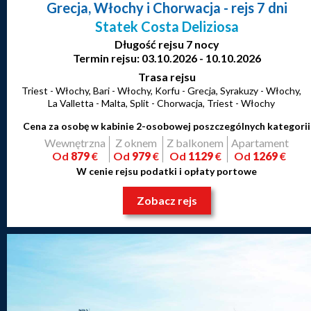
Grecja, Włochy i Chorwacja
- rejs 7 dni
Statek Costa Deliziosa
Długość rejsu 7 nocy
Termin rejsu: 03.10.2026 - 10.10.2026
Trasa rejsu
Triest - Włochy, Bari - Włochy, Korfu - Grecja, Syrakuzy - Włochy,
La Valletta - Malta, Split - Chorwacja, Triest - Włochy
Cena za osobę w kabinie 2-osobowej poszczególnych kategorii
Wewnętrzna
Z oknem
Z balkonem
Apartament
Od
879
€
Od
979
€
Od
1129
€
Od
1269
€
W cenie rejsu podatki i opłaty portowe
Zobacz rejs