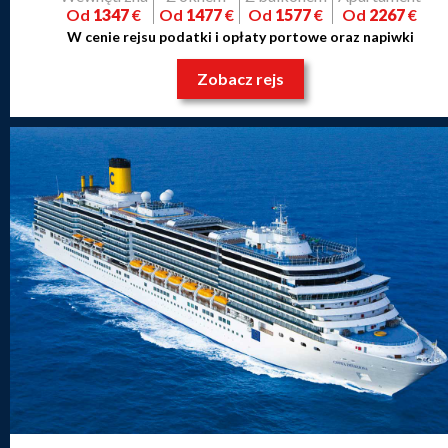
Od
1347
€
Od
1477
€
Od
1577
€
Od
2267
€
W cenie rejsu podatki i opłaty portowe oraz napiwki
Zobacz rejs