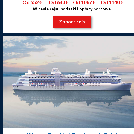
Od
552
€
Od
630
€
Od
1067
€
Od
1140
€
W cenie rejsu podatki i opłaty portowe
Zobacz rejs