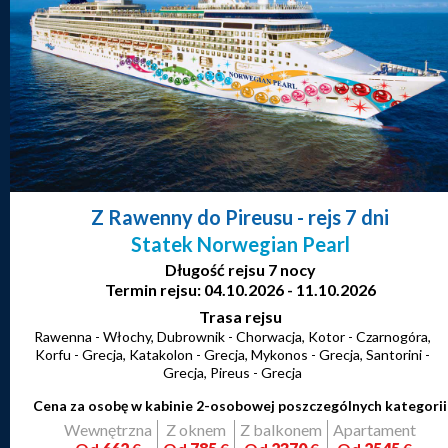
Z Rawenny do Pireusu
- rejs 7 dni
Statek Norwegian Pearl
Długość rejsu 7 nocy
Termin rejsu: 04.10.2026 - 11.10.2026
Trasa rejsu
Rawenna - Włochy, Dubrownik - Chorwacja, Kotor - Czarnogóra,
Korfu - Grecja, Katakolon - Grecja, Mykonos - Grecja, Santorini -
Grecja, Pireus - Grecja
Cena za osobę w kabinie 2-osobowej poszczególnych kategorii
Wewnętrzna
Z oknem
Z balkonem
Apartament