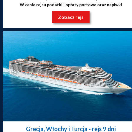
W cenie rejsu podatki i opłaty portowe oraz napiwki
Zobacz rejs
Grecja, Włochy i Turcja
- rejs 9 dni