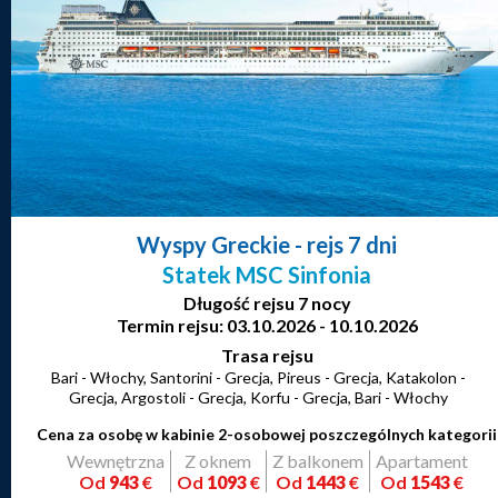
Wyspy Greckie
- rejs 7 dni
Statek MSC Sinfonia
Długość rejsu 7 nocy
Termin rejsu: 03.10.2026 - 10.10.2026
Trasa rejsu
Bari - Włochy, Santorini - Grecja, Pireus - Grecja, Katakolon -
Grecja, Argostoli - Grecja, Korfu - Grecja, Bari - Włochy
Cena za osobę w kabinie 2-osobowej poszczególnych kategorii
Wewnętrzna
Z oknem
Z balkonem
Apartament
Od
943
€
Od
1093
€
Od
1443
€
Od
1543
€