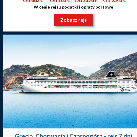
Od
662
€
Od
785
€
Od
2370
€
Od
2545
€
W cenie rejsu podatki i opłaty portowe
Zobacz rejs
Grecja, Chorwacja i Czarnogóra
- rejs 7 dni