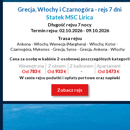
Grecja, Włochy i Czarnogóra
- rejs 7 dni
Statek MSC Lirica
Długość rejsu 7 nocy
Termin rejsu: 02.10.2026 - 09.10.2026
Trasa rejsu
Ankona - Włochy, Wenecja (Marghera) - Włochy, Kotor -
Czarnogóra, Mykonos - Grecja, Syros - Grecja, Ankona - Włochy
Cena za osobę w kabinie 2-osobowej poszczególnych kategorii
Wewnętrzna
Z oknem
Z balkonem
Apartament
Od
783
€
Od
933
€
-
Od
1473
€
W cenie rejsu podatki i opłaty portowe oraz napiwki
Zobacz rejs