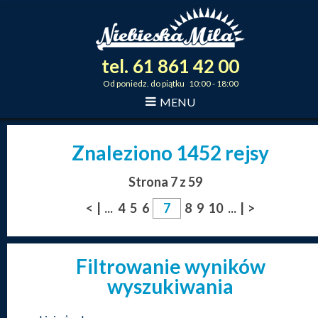
tel.
61
861
42
00
_
_
_
Od poniedz. do piątku 10:00 - 18:00
MENU
Znaleziono 1452 rejsy
Strona 7 z 59
<
|
...
4
5
6
8
9
10
...
|
>
Filtrowanie wyników
wyszukiwania