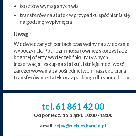
kosztów wymaganych wiz
transferów na statek w przypadku spóźnienia się
na godzinę wypłynięcia
Uwagi:
W odwiedzanych portach czas wolny na zwiedzanie i
wypoczynek. Podróżni mogą również skorzystać z
bogatej oferty wycieczek fakultatywnych
(rezerwacja i zakup na statku). Istnieje możliwość
zarezerwowania za pośrednictwem naszego biura
transferów na statek oraz parkingu dla samochodu.
tel. 61
861
42
00
_
_
_
Od poniedz. do piątku 10:00 - 18:00
email:
rejsy@niebieskamila.pl