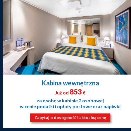
Kabina wewnętrzna
853
Już od
€
za osobę w kabinie 2 osobowej
w cenie podatki i opłaty portowe oraz napiwki
Zapytaj o dostępność i aktualną cenę