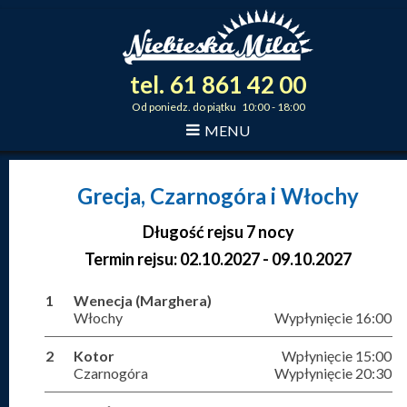
tel.
61
861
42
00
_
_
_
Od poniedz. do piątku 10:00 - 18:00
MENU
Grecja, Czarnogóra i Włochy
Długość rejsu 7 nocy
Termin rejsu: 02.10.2027 - 09.10.2027
1
Wenecja (Marghera)
Włochy
Wypłynięcie 16:00
2
Kotor
Wpłynięcie 15:00
Czarnogóra
Wypłynięcie 20:30