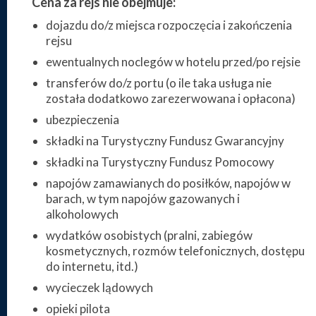
Cena za rejs nie obejmuje:
dojazdu do/z miejsca rozpoczęcia i zakończenia
rejsu
ewentualnych noclegów w hotelu przed/po rejsie
transferów do/z portu (o ile taka usługa nie
została dodatkowo zarezerwowana i opłacona)
ubezpieczenia
składki na Turystyczny Fundusz Gwarancyjny
składki na Turystyczny Fundusz Pomocowy
napojów zamawianych do posiłków, napojów w
barach, w tym napojów gazowanych i
alkoholowych
wydatków osobistych (pralni, zabiegów
kosmetycznych, rozmów telefonicznych, dostępu
do internetu, itd.)
wycieczek lądowych
opieki pilota