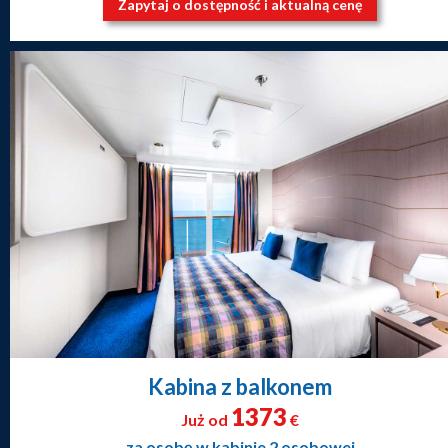
Zapytaj o dostępność i aktualną cenę
Kabina z balkonem
1373
Już od
€
za osobę w kabinie 2 osobowej