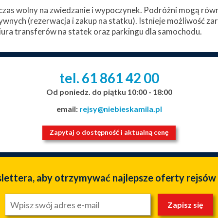
zas wolny na zwiedzanie i wypoczynek. Podróżni mogą równi
ywnych (rezerwacja i zakup na statku). Istnieje możliwość z
ura transferów na statek oraz parkingu dla samochodu.
tel. 61
861
42
00
_
_
_
Od poniedz. do piątku 10:00 - 18:00
email:
rejsy@niebieskamila.pl
Zapytaj o dostępność i aktualną cenę
slettera, aby otrzymywać najlepsze oferty rejsów
Zapisz się