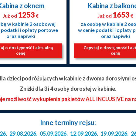
Kabina z oknem
Kabina z balko
1253
1653
Już od
€
Już od
€
obę w kabinie 2 osobowej
za osobę w kabinie 2 os
 podatki i opłaty portowe
w cenie podatki i opłaty
oraz napiwki
oraz napiwki
aj o dostępność i aktualną
Zapytaj o dostępność i ak
cenę
cenę
 dla dzieci podróżujących w kabinie z dwoma dorosłymi o
Zniżki dla 3 i 4 osoby dorosłej w kabinie.
eje możliwość wykupienia pakietów ALL INCLUSIVE na n
Inne terminy rejsu:
026
,
29.08.2026
,
05.09.2026
,
12.09.2026
,
19.09.2026
,
2