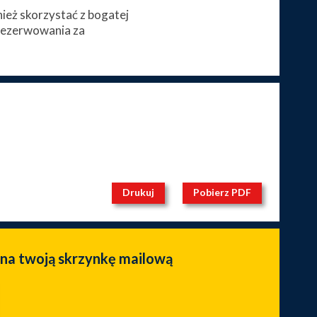
eż skorzystać z bogatej
arezerwowania za
Drukuj
Pobierz PDF
 na twoją skrzynkę mailową