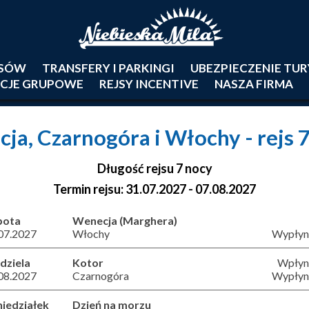
JSÓW
TRANSFERY I PARKINGI
UBEZPIECZENIE TU
CJE GRUPOWE
REJSY INCENTIVE
NASZA FIRMA
cja, Czarnogóra i Włochy
- rejs 
Długość rejsu 7 nocy
Termin rejsu: 31.07.2027 - 07.08.2027
bota
Wenecja (Marghera)
07.2027
Włochy
Wypłyni
dziela
Kotor
Wpłyni
08.2027
Czarnogóra
Wypłyni
iedziałek
Dzień na morzu