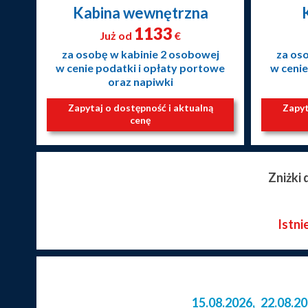
Kabina wewnętrzna
1133
Już od
€
za osobę w kabinie 2 osobowej
za os
w cenie podatki i opłaty portowe
w cenie
oraz napiwki
Zapytaj o dostępność i aktualną
Zapyt
cenę
Zniżki
Istni
15.08.2026
,
22.08.2