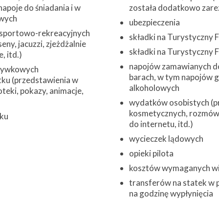
napoje do śniadania i w
została dodatkowo zare
wych
ubezpieczenia
 sportowo-rekreacyjnych
składki na Turystyczny
eny, jacuzzi, zjeżdżalnie
składki na Turystyczny
 itd.)
napojów zamawianych do
zrywkowych
barach, w tym napojów 
ku (przedstawienia w
alkoholowych
oteki, pokazy, animacje,
wydatków osobistych (pr
kosmetycznych, rozmów 
tku
do internetu, itd.)
wycieczek lądowych
opieki pilota
kosztów wymaganych w
transferów na statek w 
na godzinę wypłynięcia