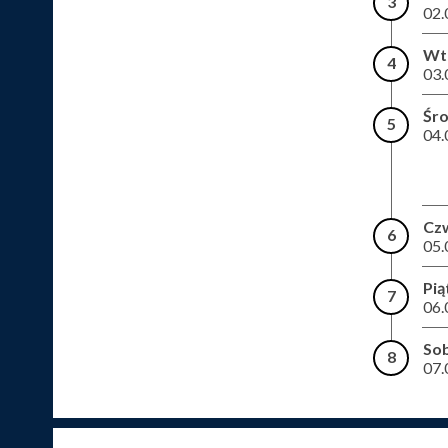
3
02.
Wt
4
03.
Śr
5
04.
Cz
6
05.
Pią
7
06.
So
8
07.