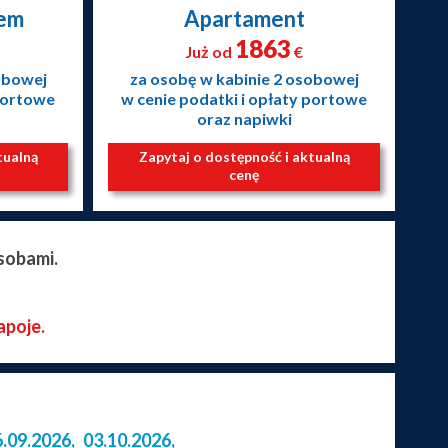
nem
Apartament
1863
Już od
€
obowej
za osobę w kabinie 2 osobowej
 portowe
w cenie podatki i opłaty portowe
oraz napiwki
tualną
Zapytaj o dostępność i aktualną
cenę
sobami.
apoje.
6.09.2026
,
03.10.2026
,