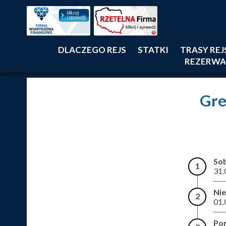
DLACZEGO REJS
STATKI
TRASY RE
REZERWA
Gre
So
1
31.
Nie
2
01.
Pon