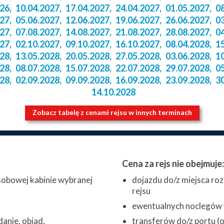
026
,
10.04.2027
,
17.04.2027
,
24.04.2027
,
01.05.2027
,
0
027
,
05.06.2027
,
12.06.2027
,
19.06.2027
,
26.06.2027
,
0
027
,
07.08.2027
,
14.08.2027
,
21.08.2027
,
28.08.2027
,
0
027
,
02.10.2027
,
09.10.2027
,
16.10.2027
,
08.04.2028
,
1
028
,
13.05.2028
,
20.05.2028
,
27.05.2028
,
03.06.2028
,
1
028
,
08.07.2028
,
15.07.2028
,
22.07.2028
,
29.07.2028
,
0
028
,
02.09.2028
,
09.09.2028
,
16.09.2028
,
23.09.2028
,
3
14.10.2028
Zobacz tabelę z cenami rejsu w innych terminach
Cena za rejs nie obejmuje:
obowej kabinie wybranej
dojazdu do/z miejsca roz
rejsu
ewentualnych noclegów w
danie, obiad,
transferów do/z portu (o 