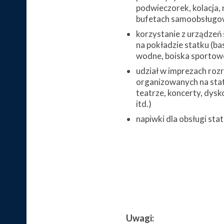
podwieczorek, kolacja, 
bufetach samoobsługo
korzystanie z urządzeń
na pokładzie statku (bas
wodne, boiska sportowe,
udział w imprezach ro
organizowanych na stat
teatrze, koncerty, dysk
itd.)
napiwki dla obsługi sta
Uwagi: