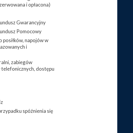
zerwowana i opłacona)
 Fundusz Gwarancyjny
 Fundusz Pomocowy
 posiłków, napojów w
gazowanych i
alni, zabiegów
telefonicznych, dostępu
iz
przypadku spóźnienia się