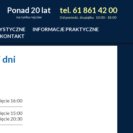
Ponad 20 lat
tel.
61
861
42
00
_
_
_
na rynku rejsów
Od poniedz. do piątku 10:00 - 18:00
RYSTYCZNE
INFORMACJE PRAKTYCZNE
KONTAKT
7 dni
ęcie 16:00
ęcie 15:00
ęcie 20:30