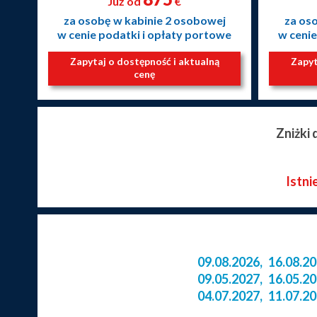
Już od
€
za osobę w kabinie 2 osobowej
za os
w cenie podatki i opłaty portowe
w cenie
Zapytaj o dostępność i aktualną
Zapyt
cenę
Zniżki
Istni
09.08.2026
,
16.08.2
09.05.2027
,
16.05.2
04.07.2027
,
11.07.2