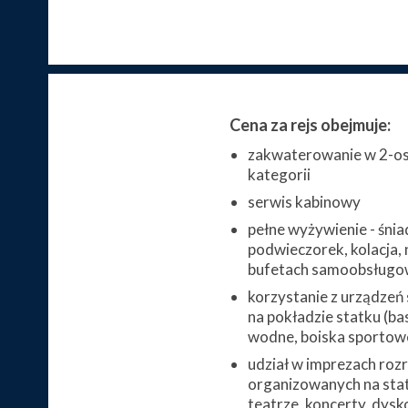
Cena za rejs obejmuje:
zakwaterowanie w 2-os
kategorii
serwis kabinowy
pełne wyżywienie - śnia
podwieczorek, kolacja, 
bufetach samoobsługo
korzystanie z urządzeń
na pokładzie statku (bas
wodne, boiska sportowe,
udział w imprezach ro
organizowanych na stat
teatrze, koncerty, dysk