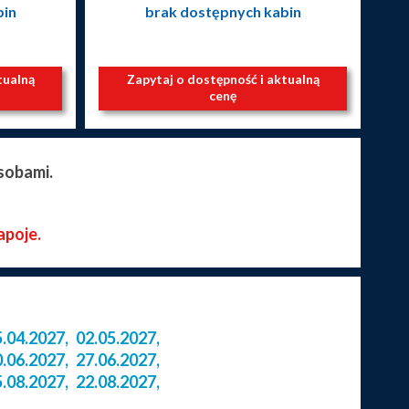
bin
brak dostępnych kabin
tualną
Zapytaj o dostępność i aktualną
cenę
sobami.
apoje.
5.04.2027
,
02.05.2027
,
0.06.2027
,
27.06.2027
,
5.08.2027
,
22.08.2027
,