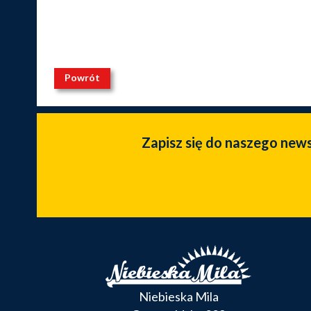
Powrót
Zapisz się do naszego new
Niebieska Mila