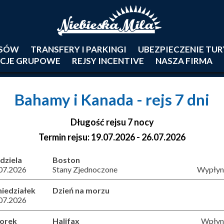
JSÓW
TRANSFERY I PARKINGI
UBEZPIECZENIE TU
CJE GRUPOWE
REJSY INCENTIVE
NASZA FIRMA
Bahamy i Kanada
- rejs 7 dni
Długość rejsu 7 nocy
Termin rejsu: 19.07.2026 - 26.07.2026
dziela
Boston
07.2026
Stany Zjednoczone
Wypłyni
iedziałek
Dzień na morzu
07.2026
orek
Halifax
Wpłyni