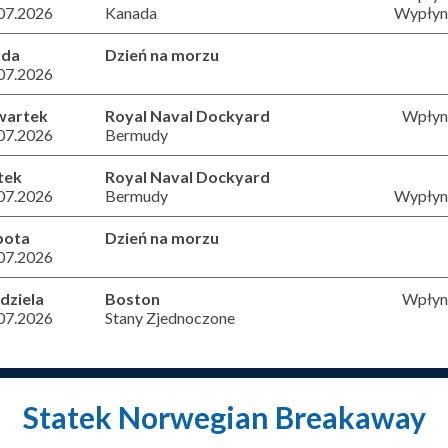
07.2026
Kanada
Wypłyni
oda
Dzień na morzu
07.2026
wartek
Royal Naval Dockyard
Wpłyni
07.2026
Bermudy
tek
Royal Naval Dockyard
07.2026
Bermudy
Wypłyni
bota
Dzień na morzu
07.2026
dziela
Boston
Wpłyni
07.2026
Stany Zjednoczone
Statek Norwegian Breakaway