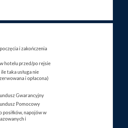
poczęcia i zakończenia
 hotelu przed/po rejsie
ile taka usługa nie
zerwowana i opłacona)
 Fundusz Gwarancyjny
 Fundusz Pomocowy
 posiłków, napojów w
gazowanych i