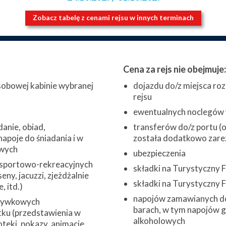
Zobacz tabelę z cenami rejsu w innych terminach
Cena za rejs nie obejmuje:
obowej kabinie wybranej
dojazdu do/z miejsca roz
rejsu
ewentualnych noclegów w
danie, obiad,
transferów do/z portu (o 
napoje do śniadania i w
została dodatkowo zare
wych
ubezpieczenia
 sportowo-rekreacyjnych
składki na Turystyczny
eny, jacuzzi, zjeżdżalnie
składki na Turystyczny
 itd.)
napojów zamawianych do
zrywkowych
barach, w tym napojów 
ku (przedstawienia w
alkoholowych
oteki, pokazy, animacje,