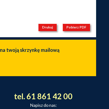
Drukuj
Pobierz PDF
 na twoją skrzynkę mailową
tel. 61 861 42 00
Napisz do nas: