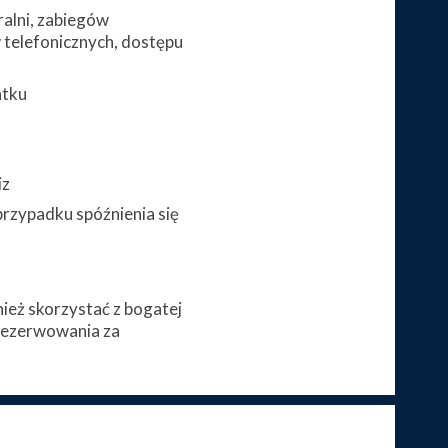
alni, zabiegów
telefonicznych, dostępu
atku
iz
przypadku spóźnienia się
eż skorzystać z bogatej
arezerwowania za