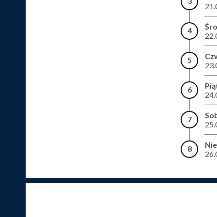
3
21.
Śr
4
22.
Cz
5
23.
Pią
6
24.
So
7
25.
Nie
8
26.