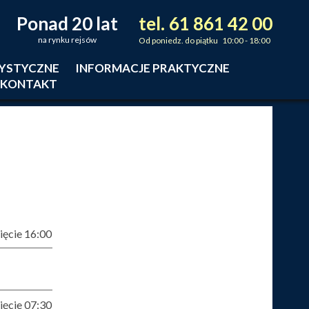
Ponad 20 lat
tel.
61
861
42
00
_
_
_
na rynku rejsów
Od poniedz. do piątku 10:00 - 18:00
RYSTYCZNE
INFORMACJE PRAKTYCZNE
KONTAKT
ęcie 16:00
ęcie 07:30