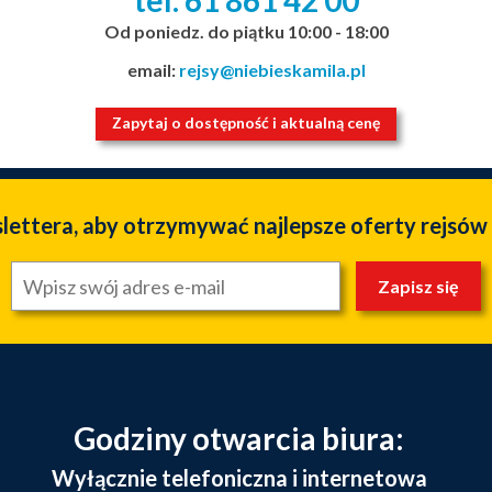
tel. 61
861
42
00
_
_
_
Od poniedz. do piątku 10:00 - 18:00
email:
rejsy@niebieskamila.pl
Zapytaj o dostępność i aktualną cenę
slettera, aby otrzymywać najlepsze oferty rejsów
Zapisz się
Godziny otwarcia biura:
Wyłącznie telefoniczna i internetowa