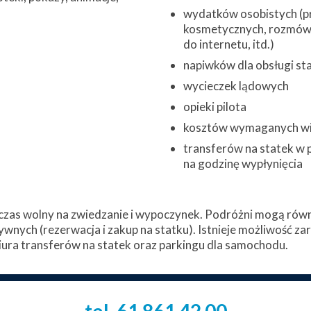
wydatków osobistych (pr
kosmetycznych, rozmów 
do internetu, itd.)
napiwków dla obsługi st
wycieczek lądowych
opieki pilota
kosztów wymaganych w
transferów na statek w 
na godzinę wypłynięcia
zas wolny na zwiedzanie i wypoczynek. Podróżni mogą równi
ywnych (rezerwacja i zakup na statku). Istnieje możliwość z
ura transferów na statek oraz parkingu dla samochodu.