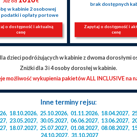
Już od
€
brak dostępnych ka
obę w kabinie 2 osobowej
 podatki i opłaty portowe
aj o dostępność i aktualną
Zapytaj o dostępność i ak
cenę
cenę
 dla dzieci podróżujących w kabinie z dwoma dorosłymi o
Zniżki dla 3 i 4 osoby dorosłej w kabinie.
eje możliwość wykupienia pakietów ALL INCLUSIVE na n
Inne terminy rejsu:
026
,
18.10.2026
,
25.10.2026
,
01.11.2026
,
18.04.2027
,
2
027
,
23.05.2027
,
30.05.2027
,
06.06.2027
,
13.06.2027
,
2
027
,
18.07.2027
,
25.07.2027
,
01.08.2027
,
08.08.2027
,
1
24.10.2027
,
31.10.2027