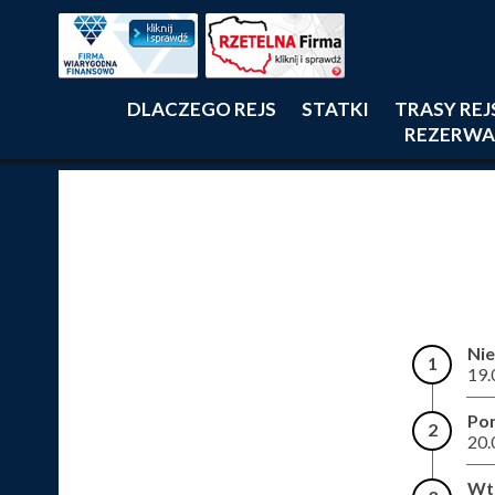
DLACZEGO REJS
STATKI
TRASY RE
REZERWA
Nie
1
19.
Pon
2
20.
Wt