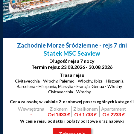
Zachodnie Morze Śródziemne
- rejs 7 dni
Statek MSC Seaview
Długość rejsu 7 nocy
Termin rejsu: 23.08.2026 - 30.08.2026
Trasa rejsu
Civitavecchia - Włochy, Palermo - Włochy, Ibiza - Hiszpania,
Barcelona - Hiszpania, Marsylia - Francja, Genua - Włochy,
Civitavecchia - Włochy
Cena za osobę w kabinie 2-osobowej poszczególnych kategorii
Wewnętrzna
Z oknem
Z balkonem
Apartament
-
Od
1433
€
Od
1733
€
Od
2233
€
W cenie rejsu podatki i opłaty portowe oraz napiwki
Zobacz rejs