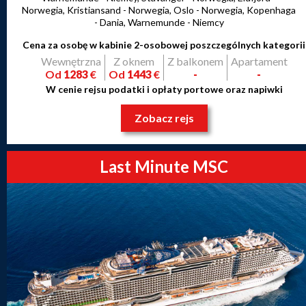
Norwegia, Kristiansand - Norwegia, Oslo - Norwegia, Kopenhaga
- Dania, Warnemunde - Niemcy
Cena za osobę w kabinie 2-osobowej poszczególnych kategorii
Wewnętrzna
Z oknem
Z balkonem
Apartament
Od
1283
€
Od
1443
€
-
-
W cenie rejsu podatki i opłaty portowe oraz napiwki
Zobacz rejs
Last Minute MSC