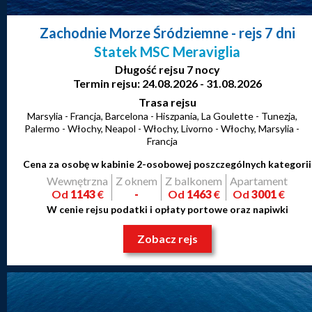
Zachodnie Morze Śródziemne
- rejs 7 dni
Statek MSC Meraviglia
Długość rejsu 7 nocy
Termin rejsu: 24.08.2026 - 31.08.2026
Trasa rejsu
Marsylia - Francja, Barcelona - Hiszpania, La Goulette - Tunezja,
Palermo - Włochy, Neapol - Włochy, Livorno - Włochy, Marsylia -
Francja
Cena za osobę w kabinie 2-osobowej poszczególnych kategorii
Wewnętrzna
Z oknem
Z balkonem
Apartament
Od
1143
€
-
Od
1463
€
Od
3001
€
W cenie rejsu podatki i opłaty portowe oraz napiwki
Zobacz rejs