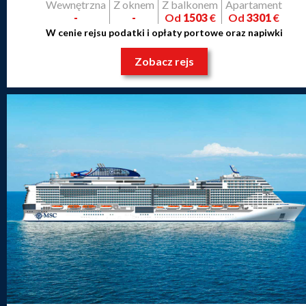
Wewnętrzna
Z oknem
Z balkonem
Apartament
-
-
Od
1503
€
Od
3301
€
W cenie rejsu podatki i opłaty portowe oraz napiwki
Zobacz rejs