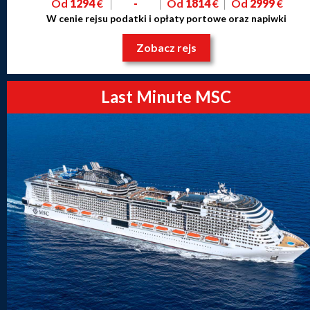
Od
1294
€
-
Od
1814
€
Od
2999
€
W cenie rejsu podatki i opłaty portowe oraz napiwki
Zobacz rejs
Last Minute MSC