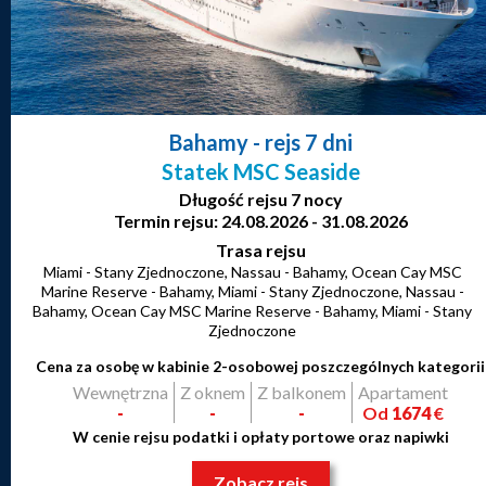
Bahamy
- rejs 7 dni
Statek MSC Seaside
Długość rejsu 7 nocy
Termin rejsu: 24.08.2026 - 31.08.2026
Trasa rejsu
Miami - Stany Zjednoczone, Nassau - Bahamy, Ocean Cay MSC
Marine Reserve - Bahamy, Miami - Stany Zjednoczone, Nassau -
Bahamy, Ocean Cay MSC Marine Reserve - Bahamy, Miami - Stany
Zjednoczone
Cena za osobę w kabinie 2-osobowej poszczególnych kategorii
Wewnętrzna
Z oknem
Z balkonem
Apartament
-
-
-
Od
1674
€
W cenie rejsu podatki i opłaty portowe oraz napiwki
Zobacz rejs