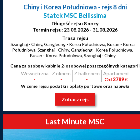
Chiny i Korea Południowa
- rejs 8 dni
Statek MSC Bellissima
Długość rejsu 8 nocy
Termin rejsu: 23.08.2026 - 31.08.2026
Trasa rejsu
Szanghaj - Chiny, Gangjeong - Korea Południowa, Busan - Korea
Południowa, Szanghaj - Chiny, Gangjeong - Korea Południowa,
Busan - Korea Południowa, Szanghaj - Chiny
Cena za osobę w kabinie 2-osobowej poszczególnych kategorii
Wewnętrzna
Z oknem
Z balkonem
Apartament
-
-
-
Od
3789
€
W cenie rejsu podatki i opłaty portowe oraz napiwki
Zobacz rejs
Last Minute MSC