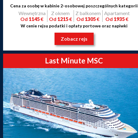
Cena za osobę w kabinie 2-osobowej poszczególnych kategorii
Wewnętrzna
Z oknem
Z balkonem
Apartament
Od
1145
€
Od
1215
€
Od
1305
€
Od
1935
€
W cenie rejsu podatki i opłaty portowe oraz napiwki
Zobacz rejs
Last Minute MSC