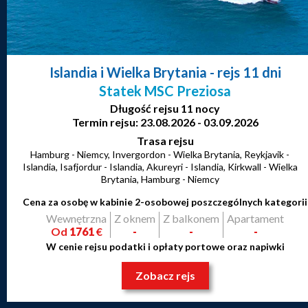
Islandia i Wielka Brytania
- rejs 11 dni
Statek MSC Preziosa
Długość rejsu 11 nocy
Termin rejsu: 23.08.2026 - 03.09.2026
Trasa rejsu
Hamburg - Niemcy, Invergordon - Wielka Brytania, Reykjavik -
Islandia, Isafjordur - Islandia, Akureyri - Islandia, Kirkwall - Wielka
Brytania, Hamburg - Niemcy
Cena za osobę w kabinie 2-osobowej poszczególnych kategorii
Wewnętrzna
Z oknem
Z balkonem
Apartament
Od
1761
€
-
-
-
W cenie rejsu podatki i opłaty portowe oraz napiwki
Zobacz rejs