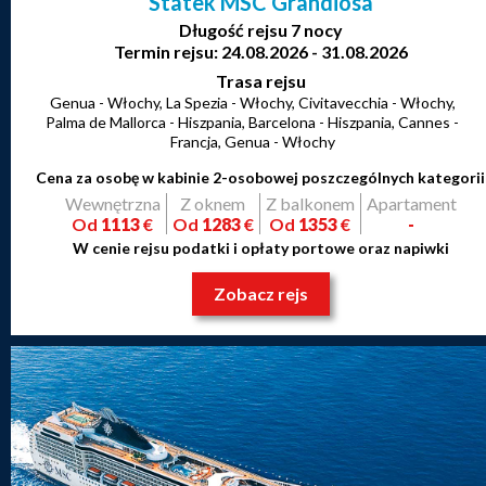
Statek MSC Grandiosa
Długość rejsu 7 nocy
Termin rejsu: 24.08.2026 - 31.08.2026
Trasa rejsu
Genua - Włochy, La Spezia - Włochy, Civitavecchia - Włochy,
Palma de Mallorca - Hiszpania, Barcelona - Hiszpania, Cannes -
Francja, Genua - Włochy
Cena za osobę w kabinie 2-osobowej poszczególnych kategorii
Wewnętrzna
Z oknem
Z balkonem
Apartament
Od
1113
€
Od
1283
€
Od
1353
€
-
W cenie rejsu podatki i opłaty portowe oraz napiwki
Zobacz rejs