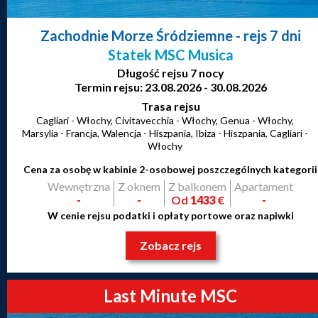
Zachodnie Morze Śródziemne
- rejs 7 dni
Statek MSC Musica
Długość rejsu 7 nocy
Termin rejsu: 23.08.2026 - 30.08.2026
Trasa rejsu
Cagliari - Włochy, Civitavecchia - Włochy, Genua - Włochy,
Marsylia - Francja, Walencja - Hiszpania, Ibiza - Hiszpania, Cagliari -
Włochy
Cena za osobę w kabinie 2-osobowej poszczególnych kategorii
Wewnętrzna
Z oknem
Z balkonem
Apartament
-
-
Od
1433
€
-
W cenie rejsu podatki i opłaty portowe oraz napiwki
Zobacz rejs
Last Minute MSC