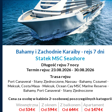
Bahamy i Zachodnie Karaiby
- rejs 7 dni
Statek MSC Seashore
Długość rejsu 7 nocy
Termin rejsu: 23.08.2026 - 30.08.2026
Trasa rejsu
Port Canaveral - Stany Zjednoczone, Nassau - Bahamy, Cozumel -
Meksyk, Costa Maya - Meksyk, Ocean Cay MSC Marine Reserve -
Bahamy, Port Canaveral - Stany Zjednoczone
Cena za osobę w kabinie 2-osobowej poszczególnych kategorii
Wewnętrzna
Z oknem
Z balkonem
Apartament
Od
534
€
Od
594
€
Od
644
€
Od
1474
€