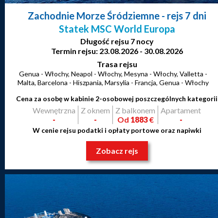
Zachodnie Morze Śródziemne
- rejs 7 dni
Statek MSC World Europa
Długość rejsu 7 nocy
Termin rejsu: 23.08.2026 - 30.08.2026
Trasa rejsu
Genua - Włochy, Neapol - Włochy, Mesyna - Włochy, Valletta -
Malta, Barcelona - Hiszpania, Marsylia - Francja, Genua - Włochy
Cena za osobę w kabinie 2-osobowej poszczególnych kategorii
Wewnętrzna
Z oknem
Z balkonem
Apartament
-
-
Od
1883
€
-
W cenie rejsu podatki i opłaty portowe oraz napiwki
Zobacz rejs