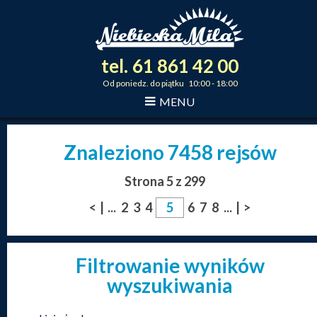
tel.
61
861
42
00
_
_
_
Od poniedz. do piątku 10:00 - 18:00
MENU
Znaleziono 7458 rejsów
Strona 5 z 299
<
|
...
2
3
4
6
7
8
...
|
>
Filtrowanie wyników
wyszukiwania