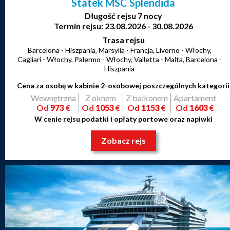
Statek MSC Splendida
Długość rejsu 7 nocy
Termin rejsu: 23.08.2026 - 30.08.2026
Trasa rejsu
Barcelona - Hiszpania, Marsylia - Francja, Livorno - Włochy,
Cagliari - Włochy, Palermo - Włochy, Valletta - Malta, Barcelona -
Hiszpania
Cena za osobę w kabinie 2-osobowej poszczególnych kategorii
Wewnętrzna
Z oknem
Z balkonem
Apartament
Od
973
€
Od
1053
€
Od
1153
€
Od
1603
€
W cenie rejsu podatki i opłaty portowe oraz napiwki
Zobacz rejs