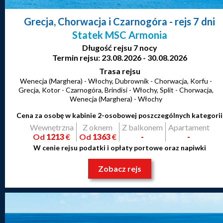
Grecja, Chorwacja i Czarnogóra
- rejs 7 dni
Statek MSC Armonia
Długość rejsu 7 nocy
Termin rejsu: 23.08.2026 - 30.08.2026
Trasa rejsu
Wenecja (Marghera) - Włochy, Dubrownik - Chorwacja, Korfu -
Grecja, Kotor - Czarnogóra, Brindisi - Włochy, Split - Chorwacja,
Wenecja (Marghera) - Włochy
Cena za osobę w kabinie 2-osobowej poszczególnych kategorii
Wewnętrzna
Z oknem
Z balkonem
Apartament
Od
1213
€
Od
1363
€
-
-
W cenie rejsu podatki i opłaty portowe oraz napiwki
Zobacz rejs