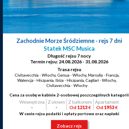
Zachodnie Morze Śródziemne
- rejs 7 dni
Statek MSC Musica
Długość rejsu 7 nocy
Termin rejsu: 24.08.2026 - 31.08.2026
Trasa rejsu
Civitavecchia - Włochy, Genua - Włochy, Marsylia - Francja,
Walencja - Hiszpania, Ibiza - Hiszpania, Cagliari - Włochy,
Civitavecchia - Włochy
Cena za osobę w kabinie 2-osobowej poszczególnych kategorii
Wewnętrzna
Z oknem
Z balkonem
Apartament
-
-
Od
1213
€
Od
1953
€
W cenie rejsu podatki i opłaty portowe oraz napiwki
Zobacz rejs