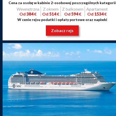
Cena za osobę w kabinie 2-osobowej poszczególnych kategorii
Wewnętrzna
Z oknem
Z balkonem
Apartament
Od
384
€
Od
514
€
Od
594
€
Od
1534
€
W cenie rejsu podatki i opłaty portowe oraz napiwki
Zobacz rejs