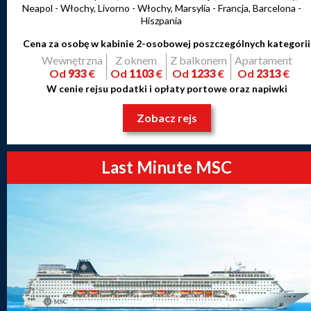
Neapol - Włochy, Livorno - Włochy, Marsylia - Francja, Barcelona -
Hiszpania
Cena za osobę w kabinie 2-osobowej poszczególnych kategorii
Wewnętrzna
Z oknem
Z balkonem
Apartament
Od
933
€
Od
1103
€
Od
1233
€
Od
2313
€
W cenie rejsu podatki i opłaty portowe oraz napiwki
Zobacz rejs
Last Minute MSC