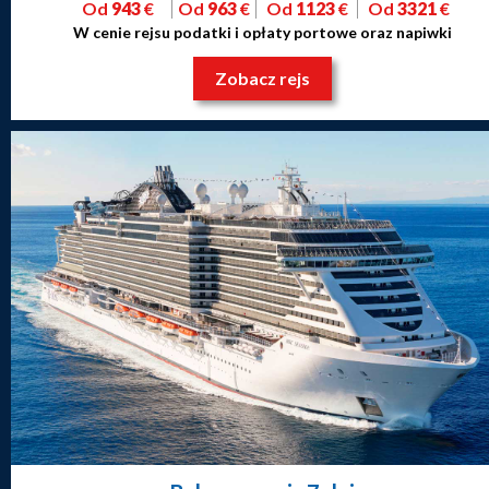
Od
943
€
Od
963
€
Od
1123
€
Od
3321
€
W cenie rejsu podatki i opłaty portowe oraz napiwki
Zobacz rejs