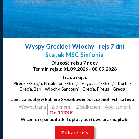
Wyspy Greckie i Włochy
- rejs 7 dni
Statek MSC Sinfonia
Długość rejsu 7 nocy
Termin rejsu: 01.09.2026 - 08.09.2026
Trasa rejsu
Pireus - Grecja, Katakolon - Grecja, Argostoli - Grecja, Korfu -
Grecja, Bari - Włochy, Santorini - Grecja, Pireus - Grecja
Cena za osobę w kabinie 2-osobowej poszczególnych kategorii
Wewnętrzna
Z oknem
Z balkonem
Apartament
-
Od
1133
€
-
-
W cenie rejsu podatki i opłaty portowe oraz napiwki
Zobacz rejs