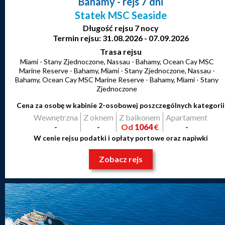
Bahamy
- rejs 7 dni
Statek MSC Seaside
Długość rejsu 7 nocy
Termin rejsu: 31.08.2026 - 07.09.2026
Trasa rejsu
Miami - Stany Zjednoczone, Nassau - Bahamy, Ocean Cay MSC
Marine Reserve - Bahamy, Miami - Stany Zjednoczone, Nassau -
Bahamy, Ocean Cay MSC Marine Reserve - Bahamy, Miami - Stany
Zjednoczone
Cena za osobę w kabinie 2-osobowej poszczególnych kategorii
Wewnętrzna
Z oknem
Z balkonem
Apartament
-
-
Od
1064
€
-
W cenie rejsu podatki i opłaty portowe oraz napiwki
Zobacz rejs