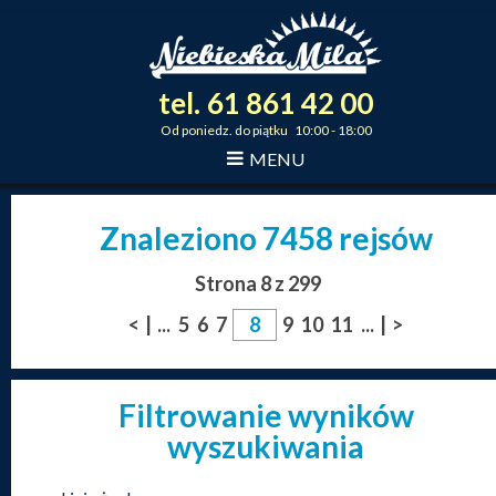
tel.
61
861
42
00
_
_
_
Od poniedz. do piątku 10:00 - 18:00
MENU
Znaleziono 7458 rejsów
Strona 8 z 299
<
|
...
5
6
7
9
10
11
...
|
>
Filtrowanie wyników
wyszukiwania