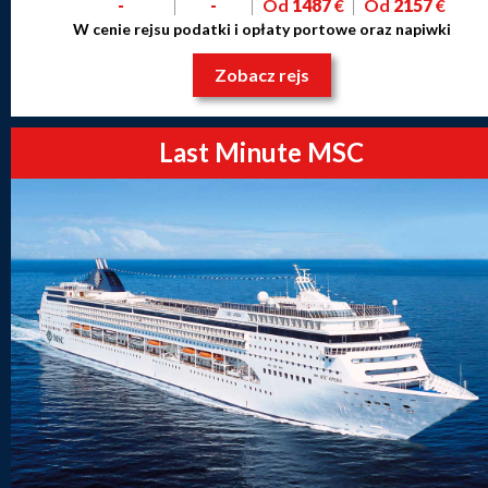
-
-
Od
1487
€
Od
2157
€
W cenie rejsu podatki i opłaty portowe oraz napiwki
Zobacz rejs
Last Minute MSC