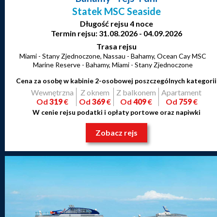
Statek MSC Seaside
Długość rejsu 4 noce
Termin rejsu: 31.08.2026 - 04.09.2026
Trasa rejsu
Miami - Stany Zjednoczone, Nassau - Bahamy, Ocean Cay MSC
Marine Reserve - Bahamy, Miami - Stany Zjednoczone
Cena za osobę w kabinie 2-osobowej poszczególnych kategorii
Wewnętrzna
Z oknem
Z balkonem
Apartament
Od
319
€
Od
369
€
Od
409
€
Od
759
€
W cenie rejsu podatki i opłaty portowe oraz napiwki
Zobacz rejs