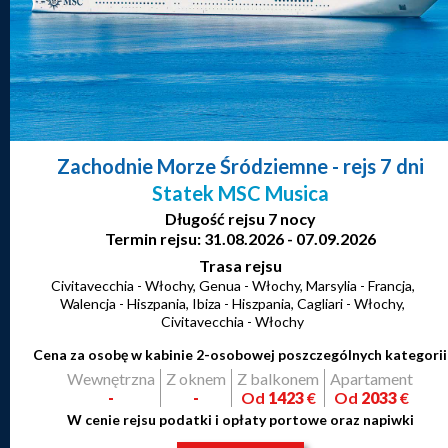
Zachodnie Morze Śródziemne
- rejs 7 dni
Statek MSC Musica
Długość rejsu 7 nocy
Termin rejsu: 31.08.2026 - 07.09.2026
Trasa rejsu
Civitavecchia - Włochy, Genua - Włochy, Marsylia - Francja,
Walencja - Hiszpania, Ibiza - Hiszpania, Cagliari - Włochy,
Civitavecchia - Włochy
Cena za osobę w kabinie 2-osobowej poszczególnych kategorii
Wewnętrzna
Z oknem
Z balkonem
Apartament
-
-
Od
1423
€
Od
2033
€
W cenie rejsu podatki i opłaty portowe oraz napiwki