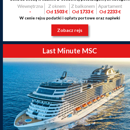
Wewnętrzna
Z oknem
Z balkonem
Apartament
-
Od
1503
€
Od
1733
€
Od
2233
€
W cenie rejsu podatki i opłaty portowe oraz napiwki
Zobacz rejs
Last Minute MSC