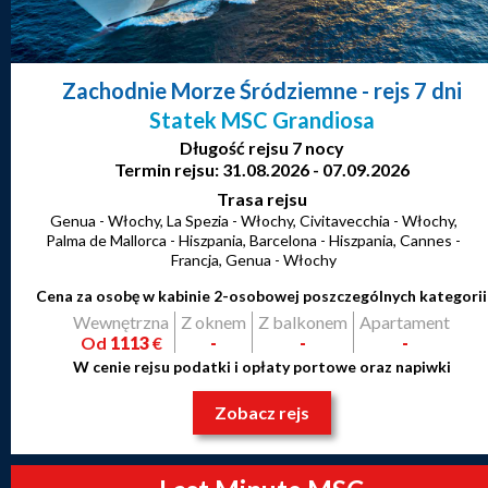
Zachodnie Morze Śródziemne
- rejs 7 dni
Statek MSC Grandiosa
Długość rejsu 7 nocy
Termin rejsu: 31.08.2026 - 07.09.2026
Trasa rejsu
Genua - Włochy, La Spezia - Włochy, Civitavecchia - Włochy,
Palma de Mallorca - Hiszpania, Barcelona - Hiszpania, Cannes -
Francja, Genua - Włochy
Cena za osobę w kabinie 2-osobowej poszczególnych kategorii
Wewnętrzna
Z oknem
Z balkonem
Apartament
Od
1113
€
-
-
-
W cenie rejsu podatki i opłaty portowe oraz napiwki
Zobacz rejs