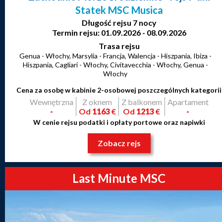
Statek MSC Musica
Długość rejsu 7 nocy
Termin rejsu: 01.09.2026 - 08.09.2026
Trasa rejsu
Genua - Włochy, Marsylia - Francja, Walencja - Hiszpania, Ibiza -
Hiszpania, Cagliari - Włochy, Civitavecchia - Włochy, Genua -
Włochy
Cena za osobę w kabinie 2-osobowej poszczególnych kategorii
Wewnętrzna
Z oknem
Z balkonem
Apartament
-
Od
1163
€
Od
1213
€
-
W cenie rejsu podatki i opłaty portowe oraz napiwki
Zobacz rejs
Last Minute MSC