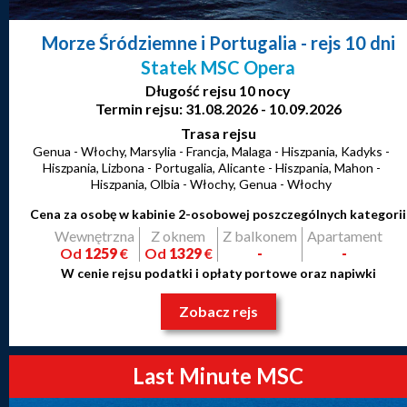
Morze Śródziemne i Portugalia
- rejs 10 dni
Statek MSC Opera
Długość rejsu 10 nocy
Termin rejsu: 31.08.2026 - 10.09.2026
Trasa rejsu
Genua - Włochy, Marsylia - Francja, Malaga - Hiszpania, Kadyks -
Hiszpania, Lizbona - Portugalia, Alicante - Hiszpania, Mahon -
Hiszpania, Olbia - Włochy, Genua - Włochy
Cena za osobę w kabinie 2-osobowej poszczególnych kategorii
Wewnętrzna
Z oknem
Z balkonem
Apartament
Od
1259
€
Od
1329
€
-
-
W cenie rejsu podatki i opłaty portowe oraz napiwki
Zobacz rejs
Last Minute MSC