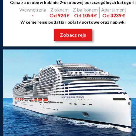
Cena za osobę w kabinie 2-osobowej poszczególnych kategorii
Wewnętrzna
Z oknem
Z balkonem
Apartament
-
Od
924
€
Od
1054
€
Od
3239
€
W cenie rejsu podatki i opłaty portowe oraz napiwki
Zobacz rejs