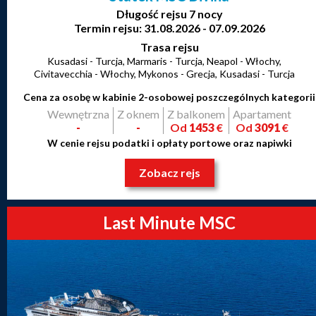
Długość rejsu 7 nocy
Termin rejsu: 31.08.2026 - 07.09.2026
Trasa rejsu
Kusadasi - Turcja, Marmaris - Turcja, Neapol - Włochy,
Civitavecchia - Włochy, Mykonos - Grecja, Kusadasi - Turcja
Cena za osobę w kabinie 2-osobowej poszczególnych kategorii
Wewnętrzna
Z oknem
Z balkonem
Apartament
-
-
Od
1453
€
Od
3091
€
W cenie rejsu podatki i opłaty portowe oraz napiwki
Zobacz rejs
Last Minute MSC