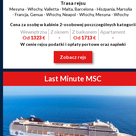
Trasa rejsu
Mesyna - Włochy, Valletta - Malta, Barcelona - Hiszpania, Marsylia
- Francja, Genua - Włochy, Neapol - Włochy, Mesyna - Włochy
Cena za osobę w kabinie 2-osobowej poszczególnych kategorii
Wewnętrzna
Z oknem
Z balkonem
Apartament
Od
1323
€
-
Od
1713
€
-
W cenie rejsu podatki i opłaty portowe oraz napiwki
Zobacz rejs
Last Minute MSC