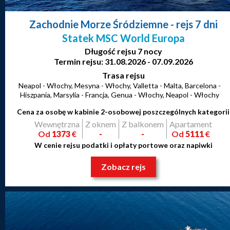
Zachodnie Morze Śródziemne
- rejs 7 dni
Statek MSC World Europa
Długość rejsu 7 nocy
Termin rejsu: 31.08.2026 - 07.09.2026
Trasa rejsu
Neapol - Włochy, Mesyna - Włochy, Valletta - Malta, Barcelona -
Hiszpania, Marsylia - Francja, Genua - Włochy, Neapol - Włochy
Cena za osobę w kabinie 2-osobowej poszczególnych kategorii
Wewnętrzna
Z oknem
Z balkonem
Apartament
Od
1373
€
-
-
Od
5111
€
W cenie rejsu podatki i opłaty portowe oraz napiwki
Zobacz rejs