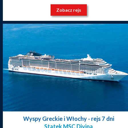
Zobacz rejs
Wyspy Greckie i Włochy
- rejs 7 dni
Statek MSC Divina