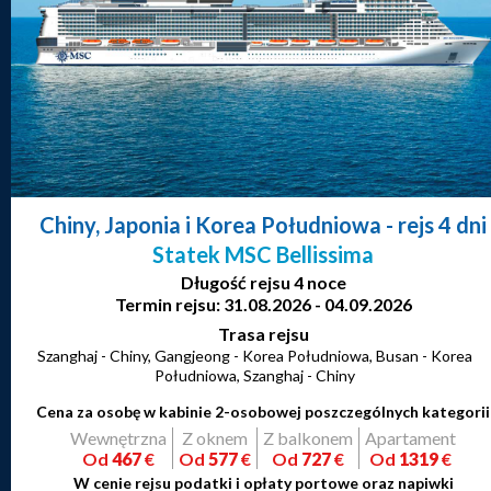
Chiny, Japonia i Korea Południowa
- rejs 4 dni
Statek MSC Bellissima
Długość rejsu 4 noce
Termin rejsu: 31.08.2026 - 04.09.2026
Trasa rejsu
Szanghaj - Chiny, Gangjeong - Korea Południowa, Busan - Korea
Południowa, Szanghaj - Chiny
Cena za osobę w kabinie 2-osobowej poszczególnych kategorii
Wewnętrzna
Z oknem
Z balkonem
Apartament
Od
467
€
Od
577
€
Od
727
€
Od
1319
€
W cenie rejsu podatki i opłaty portowe oraz napiwki