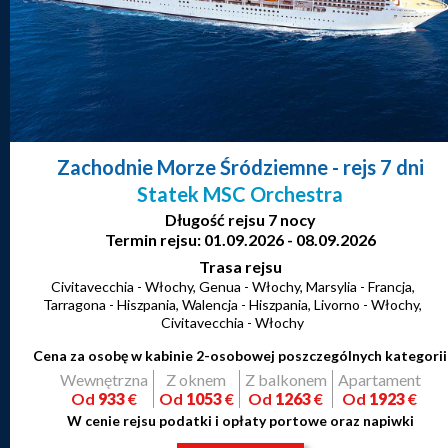
Zachodnie Morze Śródziemne
- rejs 7 dni
Statek MSC Orchestra
Długość rejsu 7 nocy
Termin rejsu: 01.09.2026 - 08.09.2026
Trasa rejsu
Civitavecchia - Włochy, Genua - Włochy, Marsylia - Francja,
Tarragona - Hiszpania, Walencja - Hiszpania, Livorno - Włochy,
Civitavecchia - Włochy
Cena za osobę w kabinie 2-osobowej poszczególnych kategorii
Wewnętrzna
Z oknem
Z balkonem
Apartament
Od
933
€
Od
1053
€
Od
1263
€
Od
1923
€
W cenie rejsu podatki i opłaty portowe oraz napiwki