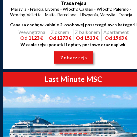
Trasa rejsu
Marsylia - Francja, Livorno - Włochy, Cagliari - Włochy, Palermo -
Włochy, Valletta - Malta, Barcelona - Hiszpania, Marsylia - Francja
Cena za osobę w kabinie 2-osobowej poszczególnych kategorii
Wewnętrzna
Z oknem
Z balkonem
Apartament
Od
1123
€
Od
1273
€
Od
1513
€
Od
1963
€
W cenie rejsu podatki i opłaty portowe oraz napiwki
Zobacz rejs
Last Minute MSC