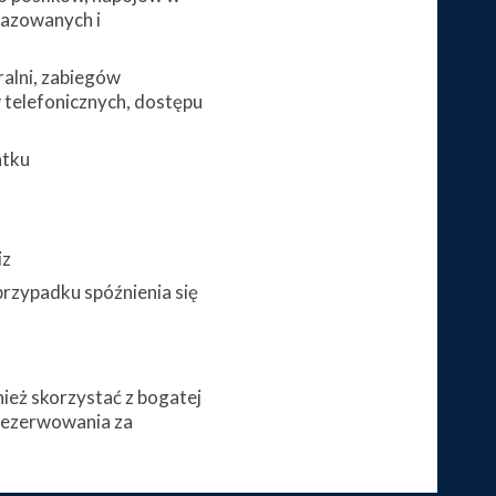
gazowanych i
alni, zabiegów
telefonicznych, dostępu
atku
iz
przypadku spóźnienia się
eż skorzystać z bogatej
arezerwowania za