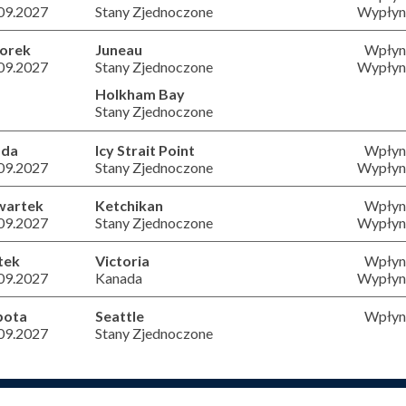
09.2027
Stany Zjednoczone
Wypłyni
orek
Juneau
Wpłyni
09.2027
Stany Zjednoczone
Wypłyni
Holkham Bay
Stany Zjednoczone
oda
Icy Strait Point
Wpłyni
09.2027
Stany Zjednoczone
Wypłyni
wartek
Ketchikan
Wpłyni
09.2027
Stany Zjednoczone
Wypłyni
tek
Victoria
Wpłyni
09.2027
Kanada
Wypłyni
bota
Seattle
Wpłyni
09.2027
Stany Zjednoczone