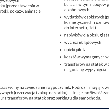
zrywkowych
barach, w tym napojów 
ku (przedstawienia w
alkoholowych
oteki, pokazy, animacje,
wydatków osobistych (pr
kosmetycznych, rozmów 
do internetu, itd.)
napiwków dla obsługi st
wycieczek lądowych
opieki pilota
kosztów wymaganych w
transferów na statek w 
na godzinę wypłynięcia
zas wolny na zwiedzanie i wypoczynek. Podróżni mogą równi
ywnych (rezerwacja i zakup na statku). Istnieje możliwość z
ura transferów na statek oraz parkingu dla samochodu.