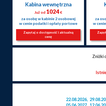
Kabina wewnętrzna
1024
Już od
€
za osobę w kabinie 2 osobowej
za os
w cenie podatki i opłaty portowe
w cenie
Zapytaj o dostępność i aktualną
Zapyt
cenę
Zniżki
Istni
22.08.2026
,
29.08.2
05.06.2027
,
12.06.2