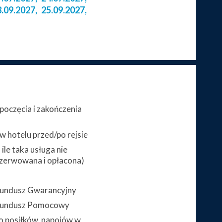
8.09.2027
,
25.09.2027
,
poczęcia i zakończenia
 hotelu przed/po rejsie
ile taka usługa nie
zerwowana i opłacona)
 Fundusz Gwarancyjny
 Fundusz Pomocowy
 posiłków, napojów w