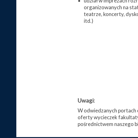
udział w imprezach ro
organizowanych na stat
teatrze, koncerty, dysk
itd.)
Uwagi:
W odwiedzanych portach c
oferty wycieczek fakultat
pośrednictwem naszego bi