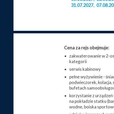
31.07.2027
,
07.08.2
Cena za rejs obejmuje:
zakwaterowanie w 2-os
kategorii
serwis kabinowy
pełne wyżywienie - śnia
podwieczorek, kolacja, 
bufetach samoobsługo
korzystanie z urządzeń
na pokładzie statku (bas
wodne, boiska sportowe,