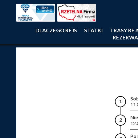
DLACZEGO REJS
STATKI
TRASY RE
REZERWA
So
1
11.
Nie
2
12.
Pon