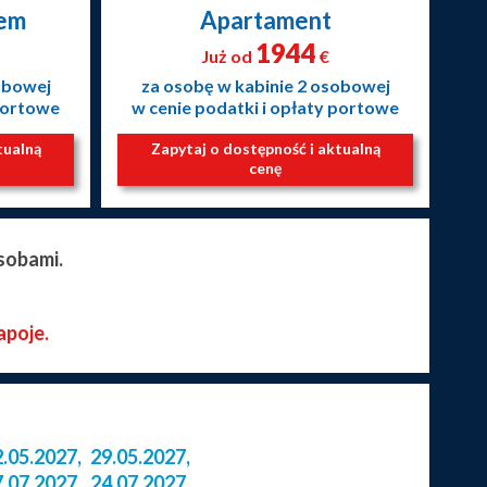
nem
Apartament
1944
Już od
€
obowej
za osobę w kabinie 2 osobowej
 portowe
w cenie podatki i opłaty portowe
tualną
Zapytaj o dostępność i aktualną
cenę
sobami.
apoje.
2.05.2027
,
29.05.2027
,
7.07.2027
,
24.07.2027
,