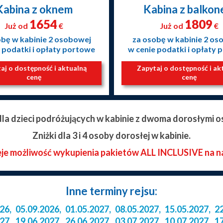
Kabina z oknem
Kabina z balko
1654
1809
Już od
€
Już od
€
obę w kabinie 2 osobowej
za osobę w kabinie 2 os
 podatki i opłaty portowe
w cenie podatki i opłaty
aj o dostępność i aktualną
Zapytaj o dostępność i ak
cenę
cenę
 dla dzieci podróżujących w kabinie z dwoma dorosłymi o
Zniżki dla 3 i 4 osoby dorosłej w kabinie.
eje możliwość wykupienia pakietów ALL INCLUSIVE na n
Inne terminy rejsu:
026
,
05.09.2026
,
01.05.2027
,
08.05.2027
,
15.05.2027
,
2
027
,
19.06.2027
,
26.06.2027
,
03.07.2027
,
10.07.2027
,
1