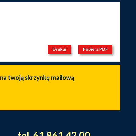
Drukuj
Pobierz PDF
 na twoją skrzynkę mailową
tel. 61 861 42 00