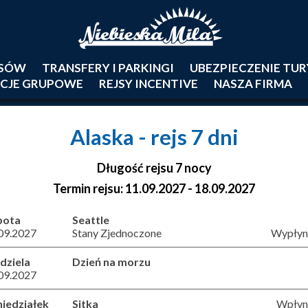
JSÓW
TRANSFERY I PARKINGI
UBEZPIECZENIE TU
CJE GRUPOWE
REJSY INCENTIVE
NASZA FIRMA
Alaska
- rejs 7 dni
Długość rejsu 7 nocy
Termin rejsu: 11.09.2027 - 18.09.2027
bota
Seattle
09.2027
Stany Zjednoczone
Wypłyni
dziela
Dzień na morzu
09.2027
iedziałek
Sitka
Wpłyni