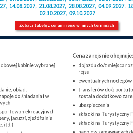
027
,
14.08.2027
,
21.08.2027
,
28.08.2027
,
04.09.2027
,
1
02.10.2027
,
09.10.2027
Zobacz tabelę z cenami rejsu w innych terminach
Cena za rejs nie obejmuje:
obowej kabinie wybranej
dojazdu do/z miejsca roz
rejsu
ewentualnych noclegów w
danie, obiad,
transferów do/z portu (o 
napoje do śniadania i w
została dodatkowo zare
wych
ubezpieczenia
 sportowo-rekreacyjnych
składki na Turystyczny
eny, jacuzzi, zjeżdżalnie
składki na Turystyczny
 itd.)
napojów zamawianych do