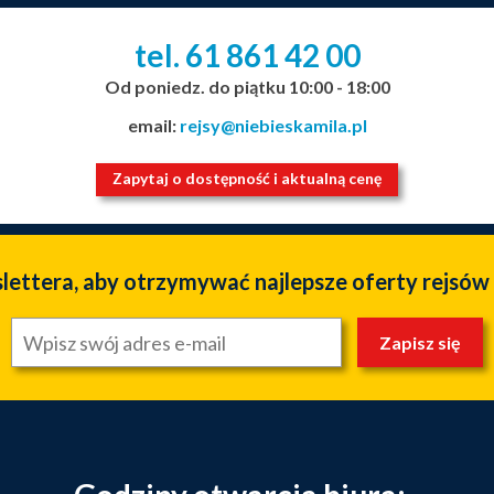
tel. 61
861
42
00
_
_
_
Od poniedz. do piątku 10:00 - 18:00
email:
rejsy@niebieskamila.pl
Zapytaj o dostępność i aktualną cenę
slettera, aby otrzymywać najlepsze oferty rejsów
Zapisz się