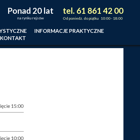
Ponad 20 lat
tel.
61
861
42
00
_
_
_
na rynku rejsów
Od poniedz. do piątku 10:00 - 18:00
RYSTYCZNE
INFORMACJE PRAKTYCZNE
KONTAKT
ęcie 15:00
ęcie 10:00