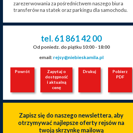
zarezerwowania za pośrednictwem naszego biura
transferów na statek oraz parkingu dla samochodu.
tel. 61
861
42
00
_
_
_
Od poniedz. do piątku 10:00 - 18:00
email:
rejsy@niebieskamila.pl
Powrót
Zapytaj o
Drukuj
Pobierz
dostępność
PDF
i aktualną
cenę
Zapisz się do naszego newslettera, aby
otrzymywać najlepsze oferty rejsów na
twoją skrzynkę mailową