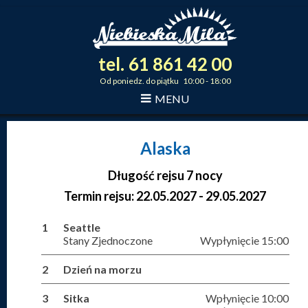
tel.
61
861
42
00
_
_
_
Od poniedz. do piątku 10:00 - 18:00
MENU
Alaska
Długość rejsu 7 nocy
Termin rejsu: 22.05.2027 - 29.05.2027
1
Seattle
Stany Zjednoczone
Wypłynięcie 15:00
2
Dzień na morzu
3
Sitka
Wpłynięcie 10:00