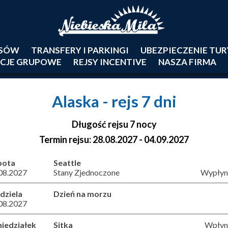
JSÓW
TRANSFERY I PARKINGI
UBEZPIECZENIE TU
CJE GRUPOWE
REJSY INCENTIVE
NASZA FIRMA
Alaska
- rejs 7 dni
Długość rejsu 7 nocy
Termin rejsu: 28.08.2027 - 04.09.2027
bota
Seattle
08.2027
Stany Zjednoczone
Wypłyni
dziela
Dzień na morzu
08.2027
iedziałek
Sitka
Wpłyni