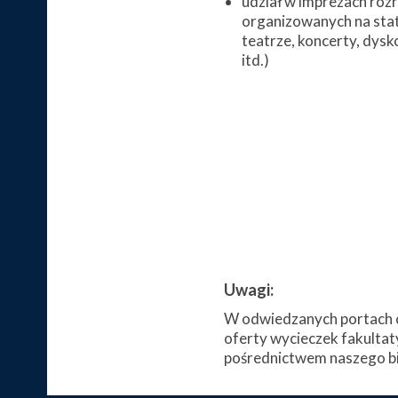
udział w imprezach ro
organizowanych na stat
teatrze, koncerty, dysk
itd.)
Uwagi:
W odwiedzanych portach c
oferty wycieczek fakultat
pośrednictwem naszego bi