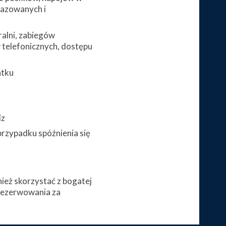
gazowanych i
alni, zabiegów
telefonicznych, dostępu
atku
iz
przypadku spóźnienia się
eż skorzystać z bogatej
arezerwowania za