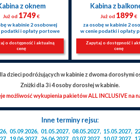
Kabina z oknem
Kabina z balko
1749
1899
Już od
€
Już od
€
obę w kabinie 2 osobowej
za osobę w kabinie 2 os
 podatki i opłaty portowe
w cenie podatki i opłaty
aj o dostępność i aktualną
Zapytaj o dostępność i ak
cenę
cenę
 dla dzieci podróżujących w kabinie z dwoma dorosłymi o
Zniżki dla 3 i 4 osoby dorosłej w kabinie.
eje możliwość wykupienia pakietów ALL INCLUSIVE na n
Inne terminy rejsu:
026
,
05.09.2026
,
01.05.2027
,
08.05.2027
,
15.05.2027
,
2
027
,
19.06.2027
,
26.06.2027
,
03.07.2027
,
10.07.2027
,
1