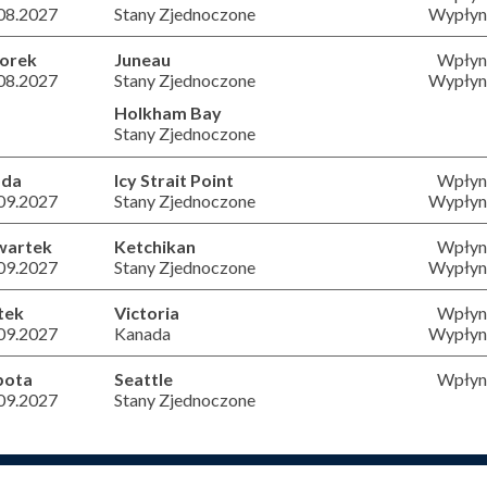
08.2027
Stany Zjednoczone
Wypłyni
orek
Juneau
Wpłyni
08.2027
Stany Zjednoczone
Wypłyni
Holkham Bay
Stany Zjednoczone
oda
Icy Strait Point
Wpłyni
09.2027
Stany Zjednoczone
Wypłyni
wartek
Ketchikan
Wpłyni
09.2027
Stany Zjednoczone
Wypłyni
tek
Victoria
Wpłyni
09.2027
Kanada
Wypłyni
bota
Seattle
Wpłyni
09.2027
Stany Zjednoczone