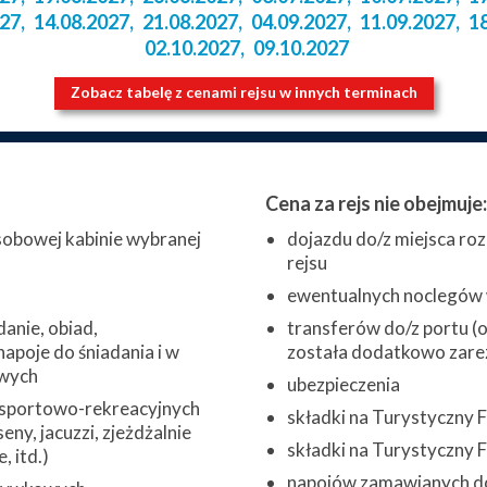
027
,
14.08.2027
,
21.08.2027
,
04.09.2027
,
11.09.2027
,
1
02.10.2027
,
09.10.2027
Zobacz tabelę z cenami rejsu w innych terminach
Cena za rejs nie obejmuje:
obowej kabinie wybranej
dojazdu do/z miejsca roz
rejsu
ewentualnych noclegów w
danie, obiad,
transferów do/z portu (o 
napoje do śniadania i w
została dodatkowo zare
wych
ubezpieczenia
 sportowo-rekreacyjnych
składki na Turystyczny
eny, jacuzzi, zjeżdżalnie
składki na Turystyczny
 itd.)
napojów zamawianych do