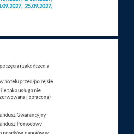
8.09.2027
,
25.09.2027
,
poczęcia i zakończenia
 hotelu przed/po rejsie
ile taka usługa nie
zerwowana i opłacona)
 Fundusz Gwarancyjny
 Fundusz Pomocowy
 posiłków, napojów w