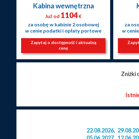
Kabina wewnętrzna
1104
Już od
€
za osobę w kabinie 2 osobowej
za os
w cenie podatki i opłaty portowe
w cenie
Zapytaj o dostępność i aktualną
Zapyt
cenę
Zniżki
Istni
22.08.2026
,
29.08.2
05.06.2027
,
12.06.2