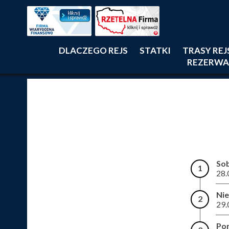
DLACZEGO REJS
STATKI
TRASY RE
REZERWA
So
1
28.
Nie
2
29.
Pon