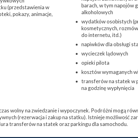
zrywkowych
barach, w tym napojów 
ku (przedstawienia w
alkoholowych
oteki, pokazy, animacje,
wydatków osobistych (pr
kosmetycznych, rozmów 
do internetu, itd.)
napiwków dla obsługi st
wycieczek lądowych
opieki pilota
kosztów wymaganych w
transferów na statek w 
na godzinę wypłynięcia
zas wolny na zwiedzanie i wypoczynek. Podróżni mogą równi
ywnych (rezerwacja i zakup na statku). Istnieje możliwość z
ura transferów na statek oraz parkingu dla samochodu.