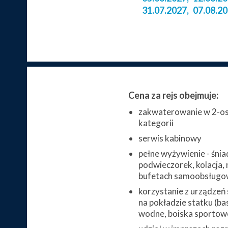
31.07.2027
,
07.08.2
Cena za rejs obejmuje:
zakwaterowanie w 2-os
kategorii
serwis kabinowy
pełne wyżywienie - śnia
podwieczorek, kolacja, 
bufetach samoobsługo
korzystanie z urządzeń
na pokładzie statku (bas
wodne, boiska sportowe,