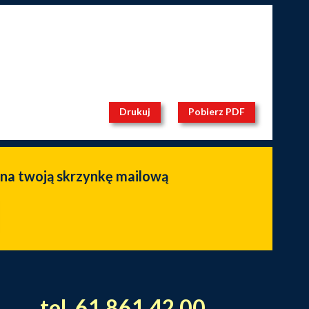
Drukuj
Pobierz PDF
 na twoją skrzynkę mailową
tel. 61 861 42 00