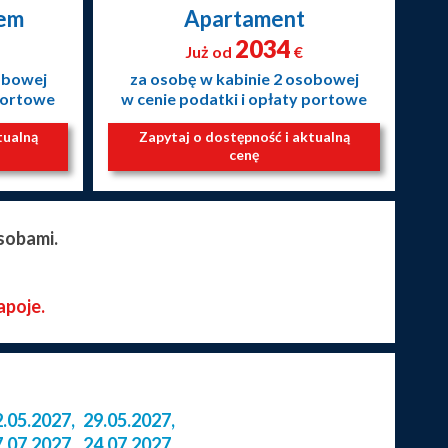
nem
Apartament
2034
Już od
€
obowej
za osobę w kabinie 2 osobowej
 portowe
w cenie podatki i opłaty portowe
tualną
Zapytaj o dostępność i aktualną
cenę
sobami.
apoje.
2.05.2027
,
29.05.2027
,
7.07.2027
,
24.07.2027
,