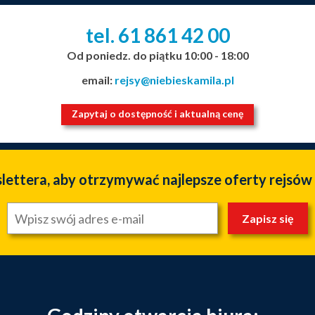
tel. 61
861
42
00
_
_
_
Od poniedz. do piątku 10:00 - 18:00
email:
rejsy@niebieskamila.pl
Zapytaj o dostępność i aktualną cenę
slettera, aby otrzymywać najlepsze oferty rejsów
Zapisz się