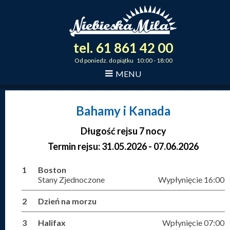
tel.
61
861
42
00
_
_
_
Od poniedz. do piątku 10:00 - 18:00
MENU
Bahamy i Kanada
Długość rejsu 7 nocy
Termin rejsu: 31.05.2026 - 07.06.2026
1
Boston
Stany Zjednoczone
Wypłynięcie 16:00
2
Dzień na morzu
3
Halifax
Wpłynięcie 07:00