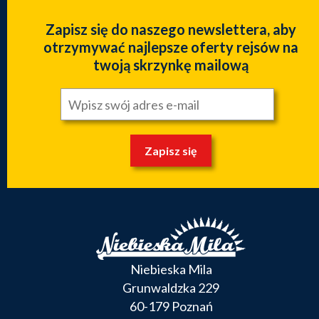
Zapisz się do naszego newslettera, aby
otrzymywać najlepsze oferty rejsów na
twoją skrzynkę mailową
Zapisz się
Niebieska Mila
Grunwaldzka 229
60-179 Poznań