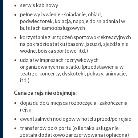
serwis kabinowy
pełne wyżywienie - śniadanie, obiad,
podwieczorek, kolacja, napoje do śniadania i w
bufetach samoobsługowych
korzystanie z urządzeń sportowo-rekreacyjnych
na pokładzie statku (baseny, jacuzzi, zjeżdżalnie
wodne, boiska sportowe, itd.)
udział w imprezach rozrywkowych
organizowanych na statku (przedstawienia w
teatrze, koncerty, dyskoteki, pokazy, animacje,
itd.)
Cena za rejs nie obejmuje:
dojazdu do/z miejsca rozpoczęcia i zakończenia
rejsu
ewentualnych noclegów w hotelu przed/po rejsie
transferów do/z portu (o ile taka usługa nie
została dodatkowo zarezerwowana i opłacona)