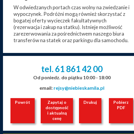
W odwiedzanych portach czas wolny na zwiedzanie i
wypoczynek. Podróżni mogą również skorzystać z
bogatej oferty wycieczek fakultatywnych
(rezerwacja i zakup na statku). Istnieje możliwość
zarezerwowania za pośrednictwem naszego biura
transferów na statek oraz parkingu dla samochodu.
tel. 61
861
42
00
_
_
_
Od poniedz. do piątku 10:00 - 18:00
email:
rejsy@niebieskamila.pl
Powrót
Zapytaj o
Drukuj
Pobierz
dostępność
PDF
i aktualną
cenę