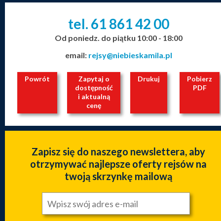
tel. 61
861
42
00
_
_
_
Od poniedz. do piątku 10:00 - 18:00
email:
rejsy@niebieskamila.pl
Powrót
Zapytaj o
Drukuj
Pobierz
dostępność
PDF
i aktualną
cenę
Zapisz się do naszego newslettera, aby
otrzymywać najlepsze oferty rejsów na
twoją skrzynkę mailową