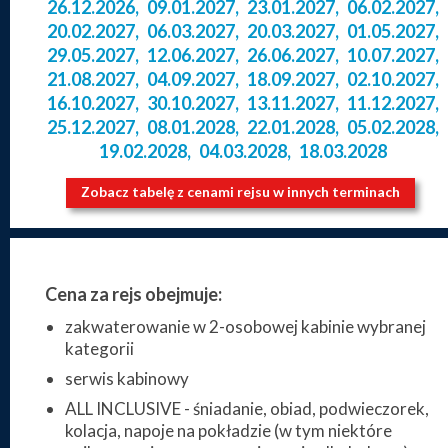
26.12.2026
,
09.01.2027
,
23.01.2027
,
06.02.2027
,
20.02.2027
,
06.03.2027
,
20.03.2027
,
01.05.2027
,
29.05.2027
,
12.06.2027
,
26.06.2027
,
10.07.2027
,
21.08.2027
,
04.09.2027
,
18.09.2027
,
02.10.2027
,
16.10.2027
,
30.10.2027
,
13.11.2027
,
11.12.2027
,
25.12.2027
,
08.01.2028
,
22.01.2028
,
05.02.2028
,
19.02.2028
,
04.03.2028
,
18.03.2028
Zobacz tabelę z cenami rejsu w innych terminach
Cena za rejs obejmuje:
zakwaterowanie w 2-osobowej kabinie wybranej
kategorii
serwis kabinowy
ALL INCLUSIVE - śniadanie, obiad, podwieczorek,
kolacja, napoje na pokładzie (w tym niektóre